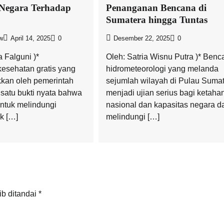
 Negara Terhadap
Penanganan Bencana di
Sumatera hingga Tuntas
w
April 14, 2025
0
Desember 22, 2025
0
a Falguni )*
Oleh: Satria Wisnu Putra )* Benc
esehatan gratis yang
hidrometeorologi yang melanda
kkan oleh pemerintah
sejumlah wilayah di Pulau Suma
 satu bukti nyata bahwa
menjadi ujian serius bagi ketaha
untuk melindungi
nasional dan kapasitas negara d
ak […]
melindungi […]
ib ditandai
*