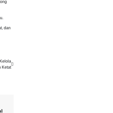
kong
u.
t, dan
Kelola
 Ketat
al