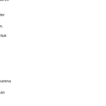
ter
n.
ntuk
 karena
ian