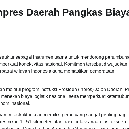
Inpres Daerah Pangkas Biay
struktur sebagai instrumen utama untuk mendorong pertumbuh
perkuat konektivitas nasional. Komitmen tersebut diwujudkan 
rbagai wilayah Indonesia guna memastikan pemerataan
ah melalui program Instruksi Presiden (Inpres) Jalan Daerah. 
, menekan biaya logistik nasional, serta memperkuat keterhubu
nomi nasional.
nfrastruktur jalan memiliki peran yang sangat penting bagi
smikan 1.151 kilometer jalan hasil pelaksanaan Instruksi Pre
ingkoning, Desa Lar Lar, Kabupaten Sampang, Jawa Timur, pa