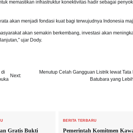
uk memastikan infrastruktur konektivitas hadir sebagai penyo
ta akan menjadi fondasi kuat bagi terwujudnya Indonesia maj
 masyarakat akan semakin berkembang, investasi akan meningka
anjutan,” ujar Dody.
 di
Menutup Celah Gangguan Listrik lewat Tata 
Next:
buka
Batubara yang Lebih
RU
BERITA TERBARU
an Gratis Bukti
Pemerintah Komitmen Kaw