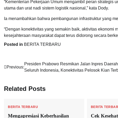
“Kementerian Pekerjaan Umum mengambil peran strategis unt
utama dan urat nadi sistem logistik nasional,” kata Dody.
Ia menambahkan bahwa pembangunan infrastruktur yang mera
“Dengan konektivitas yang semakin baik, aktivitas ekonomi
kesejahteraan masyarakat dapat terus didorong secara berkel
Posted in
BERITA TERBARU
Navigasi
Presiden Prabowo Resmikan Jalan Inpres Daerah
Previous:
Seluruh Indonesia, Konektivitas Pelosok Kian Ter
pos
Related Posts
BERITA TERBARU
BERITA TERBA
Mengapresiasi Keberhasilan
Cek Kesehat