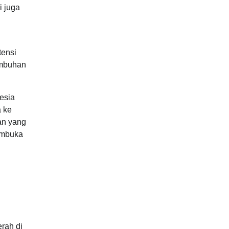
i juga
tensi
umbuhan
esia
a ke
an yang
embuka
rah di