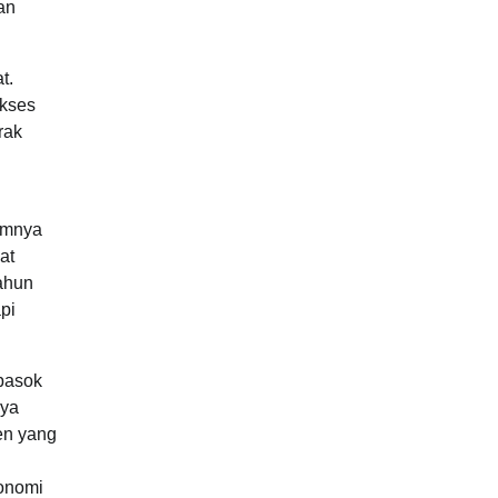
an
t.
akses
rak
umnya
at
ahun
pi
pasok
aya
en yang
konomi