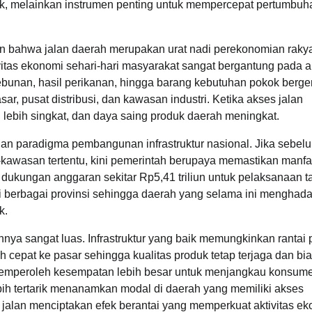
k, melainkan instrumen penting untuk mempercepat pertumbuh
bahwa jalan daerah merupakan urat nadi perekonomian rakya
tas ekonomi sehari-hari masyarakat sangat bergantung pada 
ebunan, hasil perikanan, hingga barang kebutuhan pokok berge
, pusat distribusi, dan kawasan industri. Ketika akses jalan
 lebih singkat, dan daya saing produk daerah meningkat.
n paradigma pembangunan infrastruktur nasional. Jika sebel
kawasan tertentu, kini pemerintah berupaya memastikan manfa
ukungan anggaran sekitar Rp5,41 triliun untuk pelaksanaan t
 berbagai provinsi sehingga daerah yang selama ini menghada
k.
a sangat luas. Infrastruktur yang baik memungkinkan rantai 
ih cepat ke pasar sehingga kualitas produk tetap terjaga dan bi
a memperoleh kesempatan lebih besar untuk menjangkau konsum
ebih tertarik menanamkan modal di daerah yang memiliki akses
jalan menciptakan efek berantai yang memperkuat aktivitas e