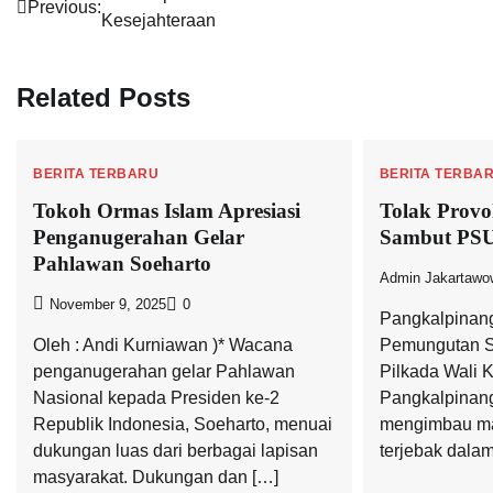
Previous:
Kesejahteraan
pos
Related Posts
BERITA TERBARU
BERITA TERBA
Tokoh Ormas Islam Apresiasi
Tolak Provok
Penganugerahan Gelar
Sambut PSU
Pahlawan Soeharto
Admin Jakartawo
November 9, 2025
0
Pangkalpinang
Oleh : Andi Kurniawan )* Wacana
Pemungutan S
penganugerahan gelar Pahlawan
Pilkada Wali K
Nasional kepada Presiden ke-2
Pangkalpinang
Republik Indonesia, Soeharto, menuai
mengimbau mas
dukungan luas dari berbagai lapisan
terjebak dala
masyarakat. Dukungan dan […]