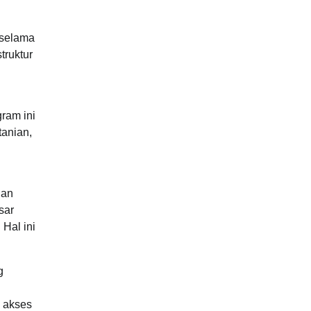
 selama
truktur
ram ini
anian,
uan
sar
 Hal ini
g
s akses