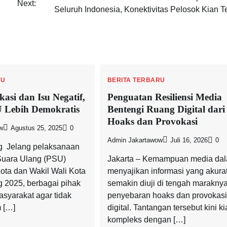
Next:
Seluruh Indonesia, Konektivitas Pelosok Kian T
RU
BERITA TERBARU
asi dan Isu Negatif,
Penguatan Resiliensi Media
 Lebih Demokratis
Bentengi Ruang Digital dari
Hoaks dan Provokasi
w
Agustus 25, 2025
0
Admin Jakartawow
Juli 16, 2026
0
  Jelang pelaksanaan
uara Ulang (PSU)
Jakarta – Kemampuan media da
ota dan Wakil Wali Kota
menyajikan informasi yang akura
 2025, berbagai pihak
semakin diuji di tengah marakny
yarakat agar tidak
penyebaran hoaks dan provokasi
m […]
digital. Tantangan tersebut kini k
kompleks dengan […]