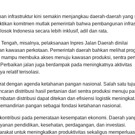
 infrastruktur kini semakin menjangkau daerah-daerah yang
ktikan komitmen mutlak pemerintah bahwa pembangunan infras
osok Indonesia secara lebih inklusif, adil dan rata.
Tengah, misalnya, pelaksanaan Inpres Jalan Daerah dinilai
 kawasan perkotaan. Pemerintah daerah bahkan melihat prog
 mampu membuka akses menuju kawasan produksi, sentra pert
 Perbaikan jalan juga berdampak pada meningkatnya aktivitas
elatif terisolasi.
erat dengan agenda ketahanan pangan nasional. Salah satu tuj
ran distribusi hasil pertanian dari sentra produksi menuju pa
batan distribusi dapat ditekan dan efisiensi logistik meningkat.
emandirian pangan sebagai fondasi ketahanan nasional.
erkontribusi pada pemerataan kesempatan ekonomi. Daerah yan
yanan pendidikan, kesehatan, perdagangan, dan investasi.
yarakat untuk meningkatkan produktivitas sekaligus memperlua