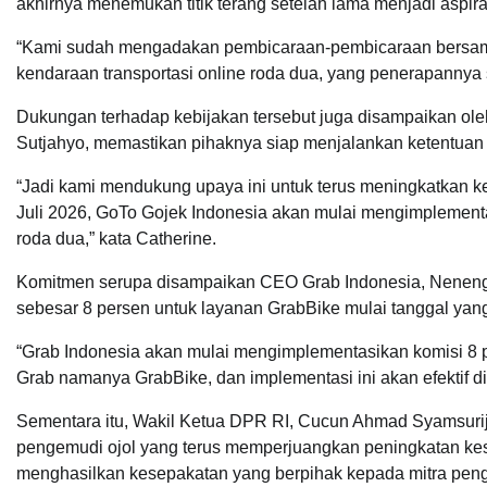
akhirnya menemukan titik terang setelah lama menjadi aspir
“Kami sudah mengadakan pembicaraan-pembicaraan bersama
kendaraan transportasi online roda dua, yang penerapannya 
Dukungan terhadap kebijakan tersebut juga disampaikan oleh
Sutjahyo, memastikan pihaknya siap menjalankan ketentuan b
“Jadi kami mendukung upaya ini untuk terus meningkatkan kese
Juli 2026, GoTo Gojek Indonesia akan mulai mengimplementa
roda dua,” kata Catherine.
Komitmen serupa disampaikan CEO Grab Indonesia, Nenen
sebesar 8 persen untuk layanan GrabBike mulai tanggal yan
“Grab Indonesia akan mulai mengimplementasikan komisi 8 pe
Grab namanya GrabBike, dan implementasi ini akan efektif di
Sementara itu, Wakil Ketua DPR RI, Cucun Ahmad Syamsurija
pengemudi ojol yang terus memperjuangkan peningkatan ke
menghasilkan kesepakatan yang berpihak kepada mitra pen