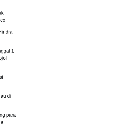
uk
co.
Hindra
nggal 1
ojol
si
au di
ang para
ga