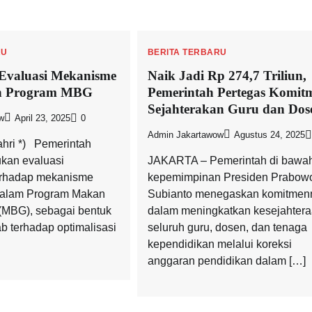
RU
BERITA TERBARU
Evaluasi Mekanisme
Naik Jadi Rp 274,7 Triliun,
n Program MBG
Pemerintah Pertegas Komit
Sejahterakan Guru dan Dos
w
April 23, 2025
0
Admin Jakartawow
Agustus 24, 2025
ahri *) Pemerintah
kan evaluasi
JAKARTA – Pemerintah di bawa
erhadap mekanisme
kepemimpinan Presiden Prabow
alam Program Makan
Subianto menegaskan komitmen
 (MBG), sebagai bentuk
dalam meningkatkan kesejahter
b terhadap optimalisasi
seluruh guru, dosen, dan tenaga
kependidikan melalui koreksi
anggaran pendidikan dalam […]