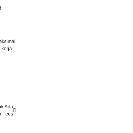
8
maksimal
 kerja
dak Ada
n Fees