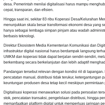
desa. Pemerintah menilai digitalisasi harus mampu menghub
cepat, transparan, dan efisien.
Hingga saat ini, sekitar 83 ribu Koperasi Desa/Kelurahan Mer
menunjukkan skala besar transformasi ekonomi desa yang se
hanya sebagai lembaga simpan pinjam atau wadah administrati
berbasis teknologi.
Direktur Ekosistem Media Kementerian Komunikasi dan Dig
infrastruktur digital nasional harus berdampak langsung terha
UMKM dan koperasi tidak dapat berjalan sendiri-sendiri, m
berkembang secara berkelanjutan dan lebih adaptif mengha
Pandangan tersebut relevan dengan kondisi riil di lapang
pencatatan manual, distribusi tidak terukur, ketergantungan
keuntungan produsen desa tetap kecil meskipun permintaan 
Digitalisasi koperasi menawarkan solusi pada persoalan te
stok, pencatatan transaksi, pengelolaan distribusi, hingga pe
memanfaatkan platform digital untuk memperluas jaringan pe