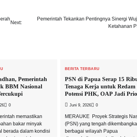
Merah
Pemerintah Tekankan Pentingnya Sinergi Wu
Next:
Ketahanan 
RU
BERITA TERBARU
adhan, Pemerintah
PSN di Papua Serap 15 Rib
ok BBM Nasional
Tenaga Kerja untuk Redam
ercukupi
Potensi PHK, OAP Jadi Prio
026
0
Juni 9, 2026
0
erintah memastikan
MERAUKE  Proyek Strategis Nas
bahan bakar minyak
(PSN) yang tengah dikembangka
l berada dalam kondisi
berbagai wilayah Papua