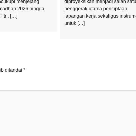
cukupi menjelang
diproyeksikan menjadi salah sat
amadhan 2026 hingga
penggerak utama penciptaan
itri. […]
lapangan kerja sekaligus instru
untuk […]
ib ditandai
*