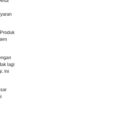
 Desa
ayaran
 Produk
stem
Dengan
ak lagi
. Ini
asar
i