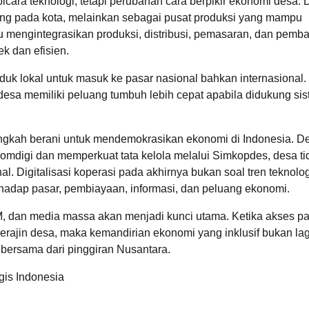
icara teknologi, tetapi perubahan cara berpikir ekonomi desa.
tung pada kota, melainkan sebagai pusat produksi yang mampu
 mengintegrasikan produksi, distribusi, pemasaran, dan pemb
k dan efisien.
uk lokal untuk masuk ke pasar nasional bahkan internasional.
 desa memiliki peluang tumbuh lebih cepat apabila didukung si
 langkah berani untuk mendemokrasikan ekonomi di Indonesia. 
omdigi dan memperkuat tata kelola melalui Simkopdes, desa tid
. Digitalisasi koperasi pada akhirnya bukan soal tren teknologi
hadap pasar, pembiayaan, informasi, dan peluang ekonomi.
M, dan media massa akan menjadi kunci utama. Ketika akses p
perajin desa, maka kemandirian ekonomi yang inklusif bukan lag
 bersama dari pinggiran Nusantara.
gis Indonesia