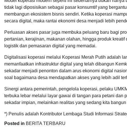
Model koperasi modern seperti ini sebenarnya bukan hanya b
tidak lagi diposisikan sebagai pasar konsumtif yang bergan
membangun ekosistem bisnis sendiri. Ketika koperasi mampu
secara digital, maka rantai ekonomi desa menjadi lebih pende
Perluasan akses pasar juga membuka peluang baru bagi prod
pertanian, kerajinan, makanan olahan, hingga produk kreatif
logistik dan pemasaran digital yang memadai.
Digitalisasi koperasi melalui Koperasi Merah Putih adalah
memanfaatkan infrastruktur digital yang telah dibangun Kemk
sekadar menjadi penonton dalam arus ekonomi digital nasional
soal bagaimana desa mendapatkan akses yang lebih adil ter
Sinergi antara pemerintah, pengelola koperasi, pelaku UMK
terbuka lebar melalui layar gawai di tangan para petani dan 
sekadar impian, melainkan realitas yang sedang kita bangun
*) Penulis adalah Kontributor Lembaga Studi Informasi Strate
Posted in
BERITA TERBARU