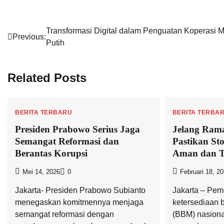
Navigasi
Transformasi Digital dalam Penguatan Koperasi 
Previous:
Putih
pos
Related Posts
BERITA TERBARU
BERITA TERBA
Presiden Prabowo Serius Jaga
Jelang Ram
Semangat Reformasi dan
Pastikan St
Berantas Korupsi
Aman dan T
Mei 14, 2026
0
Februari 18, 2
Jakarta- Presiden Prabowo Subianto
Jakarta – Pem
menegaskan komitmennya menjaga
ketersediaan 
semangat reformasi dengan
(BBM) nasiona