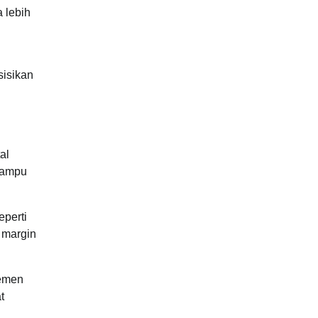
 lebih
sisikan
al
 mampu
perti
, margin
jemen
t