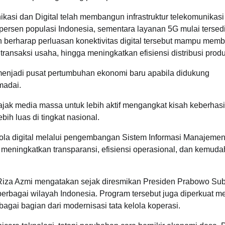
asi dan Digital telah membangun infrastruktur telekomunikasi
persen populasi Indonesia, sementara layanan 5G mulai tersedi
 berharap perluasan konektivitas digital tersebut mampu mem
ansaksi usaha, hingga meningkatkan efisiensi distribusi produ
 menjadi pusat pertumbuhan ekonomi baru apabila didukung
madai.
ajak media massa untuk lebih aktif mengangkat kisah keberhasi
h luas di tingkat nasional.
elola digital melalui pengembangan Sistem Informasi Manajeme
 meningkatkan transparansi, efisiensi operasional, dan kemud
, Riza Azmi mengatakan sejak diresmikan Presiden Prabowo Sub
erbagai wilayah Indonesia. Program tersebut juga diperkuat me
gai bagian dari modernisasi tata kelola koperasi.