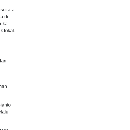
 secara
a di
buka
k lokal.
lan
n
ahan
ianto
lalui