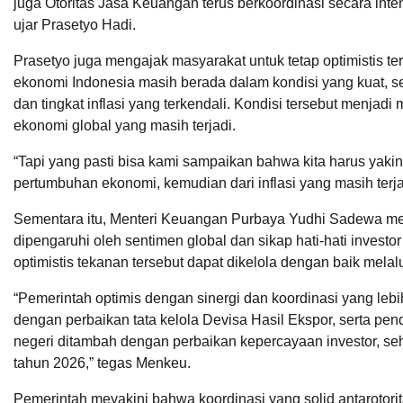
juga Otoritas Jasa Keuangan terus berkoordinasi secara int
ujar Prasetyo Hadi.
Prasetyo juga mengajak masyarakat untuk tetap optimistis te
ekonomi Indonesia masih berada dalam kondisi yang kuat, s
dan tingkat inflasi yang terkendali. Kondisi tersebut menja
ekonomi global yang masih terjadi.
“Tapi yang pasti bisa kami sampaikan bahwa kita harus yak
pertumbuhan ekonomi, kemudian dari inflasi yang masih terja
Sementara itu, Menteri Keuangan Purbaya Yudhi Sadewa men
dipengaruhi oleh sentimen global dan sikap hati-hati investo
optimistis tekanan tersebut dapat dikelola dengan baik melal
“Pemerintah optimis dengan sinergi dan koordinasi yang lebih 
dengan perbaikan tata kelola Devisa Hasil Ekspor, serta 
negeri ditambah dengan perbaikan kepercayaan investor, se
tahun 2026,” tegas Menkeu.
Pemerintah meyakini bahwa koordinasi yang solid antarotor