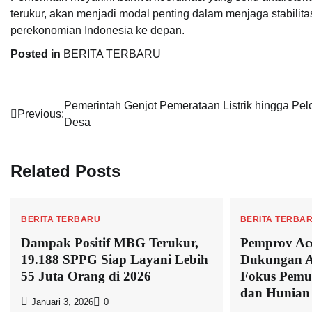
terukur, akan menjadi modal penting dalam menjaga stabilit
perekonomian Indonesia ke depan.
Posted in
BERITA TERBARU
Navigasi
Pemerintah Genjot Pemerataan Listrik hingga Pel
Previous:
Desa
pos
Related Posts
BERITA TERBARU
BERITA TERBA
Dampak Positif MBG Terukur,
Pemprov Ace
19.188 SPPG Siap Layani Lebih
Dukungan A
55 Juta Orang di 2026
Fokus Pemul
dan Hunian
Januari 3, 2026
0