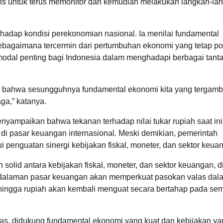
ens untuk terus memonitor dan kemudian melakukan langkah-lan
rhadap kondisi perekonomian nasional. Ia menilai fundamental
ebagaimana tercermin dari pertumbuhan ekonomi yang tetap pos
di modal penting bagi Indonesia dalam menghadapi berbagai tan
in bahwa sesungguhnya fundamental ekonomi kita yang tergamba
ga,” katanya.
yampaikan bahwa tekanan terhadap nilai tukar rupiah saat in
r di pasar keuangan internasional. Meski demikian, pemerintah
ui penguatan sinergi kebijakan fiskal, moneter, dan sektor keua
solid antara kebijakan fiskal, moneter, dan sektor keuangan, di
pendalaman pasar keuangan akan memperkuat pasokan valas dal
hingga rupiah akan kembali menguat secara bertahap pada seme
itas, didukung fundamental ekonomi yang kuat dan kebijakan y