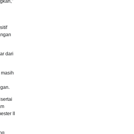
gkah,”
itif
tangan
r dari
i masih
ngan.
sertai
am
ster II
ang