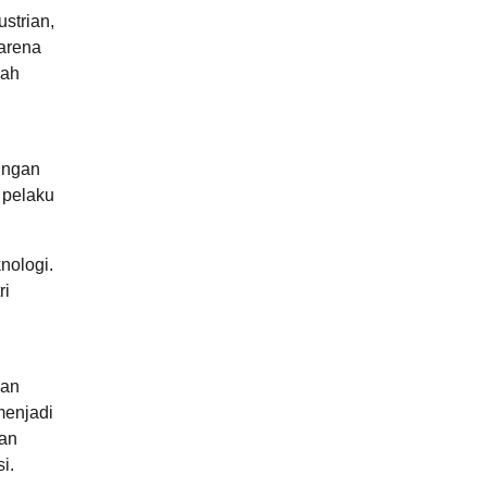
strian,
arena
pah
ingan
 pelaku
nologi.
ri
uan
menjadi
dan
i.