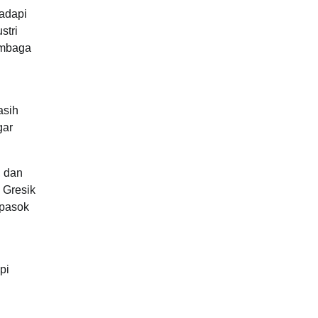
hadapi
stri
tembaga
asih
gar
, dan
 Gresik
 pasok
i
pi