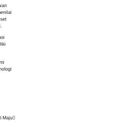
iwan
enilai
set
.
asi
iki
omi
nologi
ri Maju