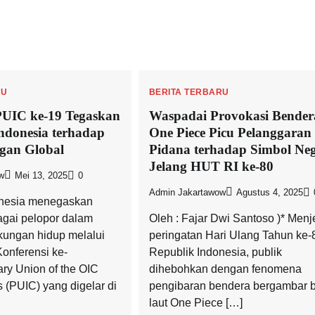
RU
BERITA TERBARU
PUIC ke-19 Tegaskan
Waspadai Provokasi Bender
donesia terhadap
One Piece Picu Pelanggaran
gan Global
Pidana terhadap Simbol Ne
Jelang HUT RI ke-80
w
Mei 13, 2025
0
Admin Jakartawow
Agustus 4, 2025
onesia menegaskan
agai pelopor dalam
Oleh : Fajar Dwi Santoso )* Menj
gkungan hidup melalui
peringatan Hari Ulang Tahun ke-
onferensi ke-
Republik Indonesia, publik
ary Union of the OIC
dihebohkan dengan fenomena
 (PUIC) yang digelar di
pengibaran bendera bergambar 
laut One Piece […]