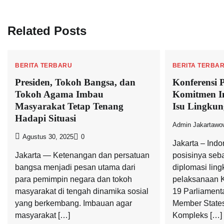
pos
Related Posts
BERITA TERBARU
BERITA TERBA
Presiden, Tokoh Bangsa, dan
Konferensi 
Tokoh Agama Imbau
Komitmen In
Masyarakat Tetap Tenang
Isu Lingkun
Hadapi Situasi
Admin Jakartawo
Agustus 30, 2025
0
Jakarta – Ind
Jakarta — Ketenangan dan persatuan
posisinya seb
bangsa menjadi pesan utama dari
diplomasi lin
para pemimpin negara dan tokoh
pelaksanaan K
masyarakat di tengah dinamika sosial
19 Parliament
yang berkembang. Imbauan agar
Member States
masyarakat […]
Kompleks […]