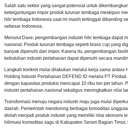
Salah satu sektor yang sangat potensial untuk dikembangkan
ketergantungan impor produk turunan tembaga meskipun memi
hilir tembaga Indonesia saat ini masih tertinggal dibanding
sebesar Indonesia.
Menurut Dave, pengembangan industri hilir tembaga dapat m
nasional. Produk turunan tembaga seperti brass cup yang d
banyak dipenuhi dari impor. Karena itu, pengembangan fasilit
kebutuhan industri pertahanan dapat dipenuhi secara mandiri
Langkah konkret mulai dilakukan melalui kerja sama antara 
Holding Industri Pertahanan DEFEND ID melalui PT Pindad. 
dengan kapasitas produksi mencapai 10 ribu ton per tahun. 
industri pertahanan nasional sekaligus meningkatkan nilai t
Transformasi menuju negara industri maju juga mulai diperk
daerah. Pemerintah mendorong berbagai komoditas unggulan d
diolah menjadi produk industri yang memiliki nilai ekonomi l
hilirisasi komoditas sagu di Kabupaten Seram Bagian Timur,