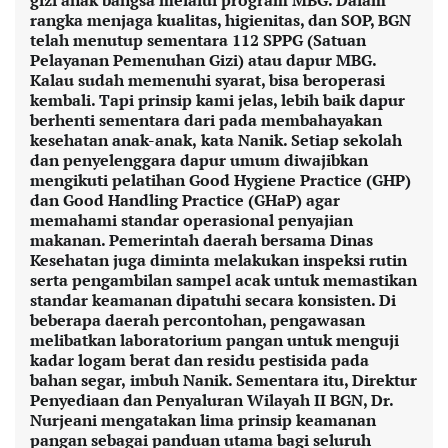
gizi anak bangsa melalui program MBG. Dalam
rangka menjaga kualitas, higienitas, dan SOP, BGN
telah menutup sementara 112 SPPG (Satuan
Pelayanan Pemenuhan Gizi) atau dapur MBG.
Kalau sudah memenuhi syarat, bisa beroperasi
kembali. Tapi prinsip kami jelas, lebih baik dapur
berhenti sementara dari pada membahayakan
kesehatan anak-anak, kata Nanik. Setiap sekolah
dan penyelenggara dapur umum diwajibkan
mengikuti pelatihan Good Hygiene Practice (GHP)
dan Good Handling Practice (GHaP) agar
memahami standar operasional penyajian
makanan. Pemerintah daerah bersama Dinas
Kesehatan juga diminta melakukan inspeksi rutin
serta pengambilan sampel acak untuk memastikan
standar keamanan dipatuhi secara konsisten. Di
beberapa daerah percontohan, pengawasan
melibatkan laboratorium pangan untuk menguji
kadar logam berat dan residu pestisida pada
bahan segar, imbuh Nanik. Sementara itu, Direktur
Penyediaan dan Penyaluran Wilayah II BGN, Dr.
Nurjeani mengatakan lima prinsip keamanan
pangan sebagai panduan utama bagi seluruh