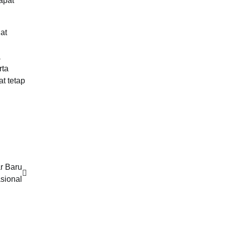
apat
at
a
rta
t tetap
r Baru
sional