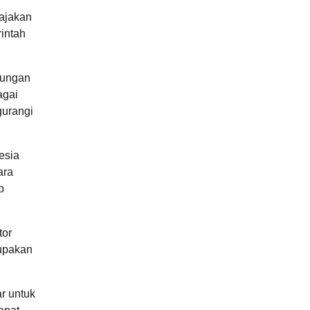
pajakan
rintah
tungan
agai
gurangi
esia
ara
p
tor
rupakan
r untuk