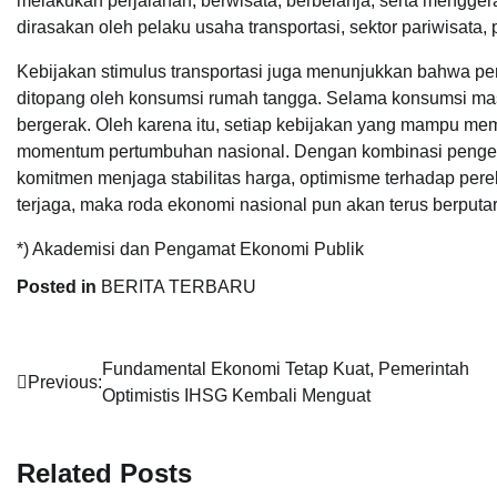
melakukan perjalanan, berwisata, berbelanja, serta menggera
dirasakan oleh pelaku usaha transportasi, sektor pariwisat
Kebijakan stimulus transportasi juga menunjukkan bahwa pe
ditopang oleh konsumsi rumah tangga. Selama konsumsi mas
bergerak. Oleh karena itu, setiap kebijakan yang mampu me
momentum pertumbuhan nasional. Dengan kombinasi pengelola
komitmen menjaga stabilitas harga, optimisme terhadap perek
terjaga, maka roda ekonomi nasional pun akan terus berputa
*) Akademisi dan Pengamat Ekonomi Publik
Posted in
BERITA TERBARU
Navigasi
Fundamental Ekonomi Tetap Kuat, Pemerintah
Previous:
Optimistis IHSG Kembali Menguat
pos
Related Posts