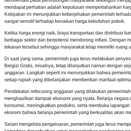
berorientasi pada perlindungan masyarakat sekaligus menja
mendapat perhatian adalah keputusan mempertahankan harga
Kebijakan ini menunjukkan keberpihakan pemerintah terha
sangat sensitif terhadap kenaikan harga kebutuhan pokok.
Ketika harga energi naik, biaya transportasi dan distribus
berbagai sektor dan berpotensi mendorong inflasi. Dengan
tekanan tersebut sehingga masyarakat tetap memiliki ruang
Di saat yang sama, pemerintah juga terus melakukan penyes
Bergizi Gratis, misalnya, tetap dilanjutkan namun dengan 
anggaran. Langkah seperti ini menunjukkan bahwa pemerinta
setiap rupiah yang dibelanjakan memberikan manfaat optima
Pendekatan refocusing anggaran yang dilakukan pemerintah j
menghasilkan dampak ekonomi yang nyata. Belanja negara d
konsumsi, meningkatkan produksi, serta membuka lapangan k
ekonom bahwa belanja pemerintah yang berkualitas akan m
Selain mengelola pengeluaran, pemerintah juga terus mem