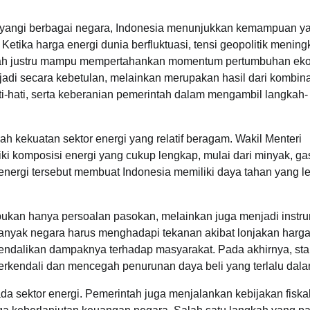
ayangi berbagai negara, Indonesia menunjukkan kemampuan y
Ketika harga energi dunia berfluktuasi, tensi geopolitik mening
intah justru mampu mempertahankan momentum pertumbuhan ek
erjadi secara kebetulan, melainkan merupakan hasil dari kombin
ti-hati, serta keberanian pemerintah dalam mengambil langkah-
h kekuatan sektor energi yang relatif beragam. Wakil Menteri
komposisi energi yang cukup lengkap, mulai dari minyak, gas
energi tersebut membuat Indonesia memiliki daya tahan yang l
ukan hanya persoalan pasokan, melainkan juga menjadi instr
 banyak negara harus menghadapi tekanan akibat lonjakan harg
gendalikan dampaknya terhadap masyarakat. Pada akhirnya, stab
p terkendali dan mencegah penurunan daya beli yang terlalu dala
a sektor energi. Pemerintah juga menjalankan kebijakan fiska