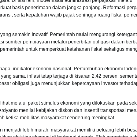
a. Di sisi lain, modernisasi administrasi perpajakan melalui
rkuat basis penerimaan dalam jangka panjang. Reformasi per
aransi, serta kepatuhan wajib pajak sehingga ruang fiskal peme
an yang semakin inovatif. Pemerintah mulai mengurangi ketergan
asi sumber pembiayaan melalui penerbitan obligasi dalam berb
 pemerintah untuk memperkuat ketahanan fiskal sekaligus men
berbagai indikator ekonomi nasional. Pertumbuhan ekonomi Indon
ang sama, inflasi tetap terjaga di kisaran 2,42 persen, sement
tas pasar obligasi juga menunjukkan kepercayaan investor terhada
ihat melalui paket stimulus ekonomi yang difokuskan pada sek
rdyanto menilai kebijakan diskon dan insentif transportasi me
ah ketika mobilitas masyarakat cenderung meningkat.
n menjadi lebih murah, masyarakat memiliki peluang lebih besa