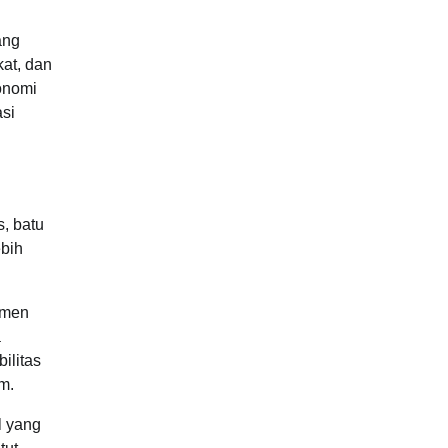
ang
kat, dan
onomi
asi
, batu
ebih
umen
a
ilitas
m.
l yang