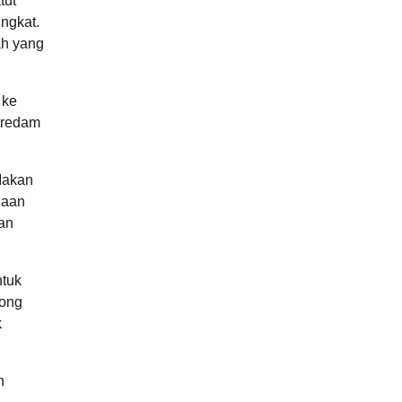
tut
ngkat.
ah yang
 ke
eredam
Makan
naan
an
ntuk
rong
k
h