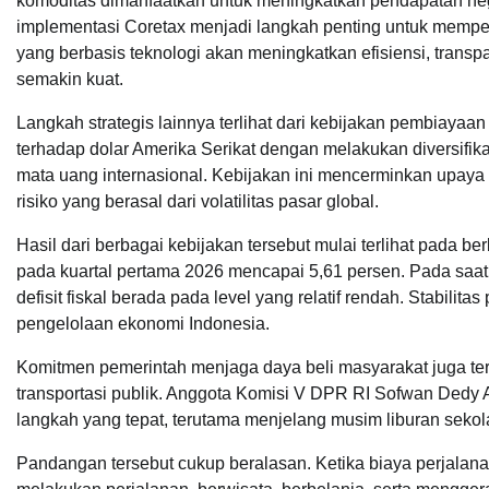
komoditas dimanfaatkan untuk meningkatkan pendapatan negar
implementasi Coretax menjadi langkah penting untuk mempe
yang berbasis teknologi akan meningkatkan efisiensi, transp
semakin kuat.
Langkah strategis lainnya terlihat dari kebijakan pembiaya
terhadap dolar Amerika Serikat dengan melakukan diversifik
mata uang internasional. Kebijakan ini mencerminkan upaya
risiko yang berasal dari volatilitas pasar global.
Hasil dari berbagai kebijakan tersebut mulai terlihat pada 
pada kuartal pertama 2026 mencapai 5,61 persen. Pada saat y
defisit fiskal berada pada level yang relatif rendah. Stabili
pengelolaan ekonomi Indonesia.
Komitmen pemerintah menjaga daya beli masyarakat juga terl
transportasi publik. Anggota Komisi V DPR RI Sofwan Dedy A
langkah yang tepat, terutama menjelang musim liburan sekol
Pandangan tersebut cukup beralasan. Ketika biaya perjalana