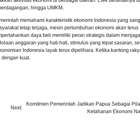
kkan aktivitas ekonomi di berbagai daerah. Efek berantainya d
a, perdagangan, hingga UMKM.
merintah memahami karakteristik ekonomi Indonesia yang sang
yarakat tetap terjaga, mesin pertumbuhan ekonomi akan terus
mpertahankan daya beli memiliki peran strategis dalam menjag
an anggaran yang hati-hati, stimulus yang tepat sasaran, se
onomian Indonesia layak terus dipelihara. Ketika kantong rakya
r dengan kuat.
Komitmen Pemerintah Jadikan Papua Sebagai Pila
Next:
Ketahanan Ekonomi Na