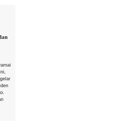
dan
arnai
ni,
gelar
iden
o.
an