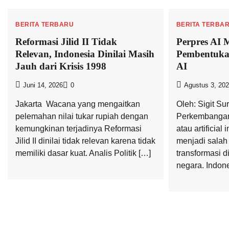
BERITA TERBARU
BERITA TERBA
Reformasi Jilid II Tidak
Perpres AI 
Relevan, Indonesia Dinilai Masih
Pembentuk
Jauh dari Krisis 1998
AI
Juni 14, 2026
0
Agustus 3, 20
Jakarta  Wacana yang mengaitkan
Oleh: Sigit Su
pelemahan nilai tukar rupiah dengan
Perkembangan 
kemungkinan terjadinya Reformasi
atau artificial 
Jilid II dinilai tidak relevan karena tidak
menjadi salah
memiliki dasar kuat. Analis Politik […]
transformasi di
negara. Indone