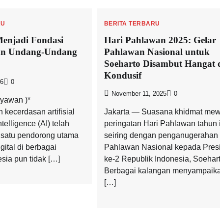
RU
BERITA TERBARU
Menjadi Fondasi
Hari Pahlawan 2025: Gelar
an Undang-Undang
Pahlawan Nasional untuk
Soeharto Disambut Hangat 
Kondusif
26
0
November 11, 2025
0
ryawan )*
kecerdasan artifisial
Jakarta — Suasana khidmat mew
intelligence (AI) telah
peringatan Hari Pahlawan tahun i
 satu pendorong utama
seiring dengan penganugerahan 
gital di berbagai
Pahlawan Nasional kepada Pres
sia pun tidak […]
ke-2 Republik Indonesia, Soehart
Berbagai kalangan menyampaik
[…]