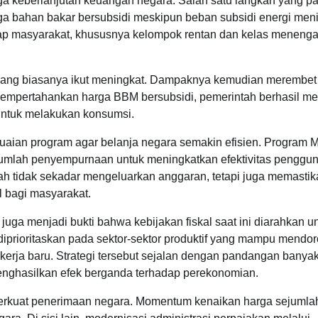
ga keberlanjutan keuangan negara. Salah satu langkah yang pa
 bahan bakar bersubsidi meskipun beban subsidi energi meni
dap masyarakat, khususnya kelompok rentan dan kelas meneng
i barang biasanya ikut meningkat. Dampaknya kemudian merembet
 mempertahankan harga BBM bersubsidi, pemerintah berhasil m
 untuk melakukan konsumsi.
uaian program agar belanja negara semakin efisien. Program 
sejumlah penyempurnaan untuk meningkatkan efektivitas penggu
h tidak sekadar mengeluarkan anggaran, tetapi juga memastik
l bagi masyarakat.
uga menjadi bukti bahwa kebijakan fiskal saat ini diarahkan u
iprioritaskan pada sektor-sektor produktif yang mampu mendo
erja baru. Strategi tersebut sejalan dengan pandangan banya
enghasilkan efek berganda terhadap perekonomian.
perkuat penerimaan negara. Momentum kenaikan harga sejumla