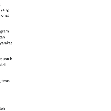
g
 yang
sional
ogram
tan
yarakat
t untuk
i di
 terus
leh