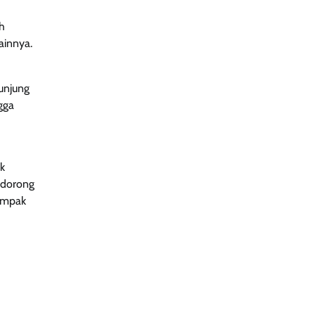
h
ainnya.
unjung
gga
k
endorong
dampak