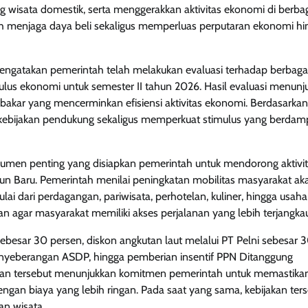
 wisata domestik, serta menggerakkan aktivitas ekonomi di berba
ah menjaga daya beli sekaligus memperluas perputaran ekonomi hi
engatakan pemerintah telah melakukan evaluasi terhadap berbaga
ulus ekonomi untuk semester II tahun 2026. Hasil evaluasi menunj
bakar yang mencerminkan efisiensi aktivitas ekonomi. Berdasarkan
kebijakan pendukung sekaligus memperkuat stimulus yang berdam
strumen penting yang disiapkan pemerintah untuk mendorong aktivi
n Baru. Pemerintah menilai peningkatan mobilitas masyarakat ak
ai dari perdagangan, pariwisata, perhotelan, kuliner, hingga usaha
pkan agar masyarakat memiliki akses perjalanan yang lebih terjangka
sebesar 30 persen, diskon angkutan laut melalui PT Pelni sebesar 
enyeberangan ASDP, hingga pemberian insentif PPN Ditanggung
jakan tersebut menunjukkan komitmen pemerintah untuk memastika
gan biaya yang lebih ringan. Pada saat yang sama, kebijakan ter
an wisata.