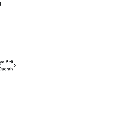
i
a Beli
Daerah