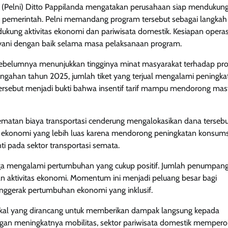
a (Pelni) Ditto Pappilanda mengatakan perusahaan siap mendukun
an pemerintah. Pelni memandang program tersebut sebagai langkah
dukung aktivitas ekonomi dan pariwisata domestik. Kesiapan opera
ayani dengan baik selama masa pelaksanaan program.
 sebelumnya menunjukkan tingginya minat masyarakat terhadap pr
tengahan tahun 2025, jumlah tiket yang terjual mengalami peningka
tersebut menjadi bukti bahwa insentif tarif mampu mendorong mas
atan biaya transportasi cenderung mengalokasikan dana tersebu
ek ekonomi yang lebih luas karena mendorong peningkatan konsums
ti pada sektor transportasi semata.
uga mengalami pertumbuhan yang cukup positif. Jumlah penumpang
n aktivitas ekonomi. Momentum ini menjadi peluang besar bagi
nggerak pertumbuhan ekonomi yang inklusif.
fiskal yang dirancang untuk memberikan dampak langsung kepada
gan meningkatnya mobilitas, sektor pariwisata domestik mempero