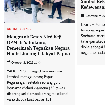
Simbol Rek
Kedewasaa
November 9, 2
Jakarta – Pemb
BERITA TERBARU
Nasional kepad
Soeharto, menua
Mengutuk Keras Aksi Keji
kalangan akade
OPM di Yahukimo,
dinilai sebaga
Pemerintah Tegaskan Negara
negara terhada
Hadir Lindungi Rakyat Papua
0
Oktober 13, 2025
YAHUKIMO — Tragedi kemanusiaan
kembali mengguncang Papua
Pegunungan setelah seorang guru
bernama Melani Wamena (31) tewas
diserang sekelompok orang tak dikenal
yang diduga kuat bagian […]