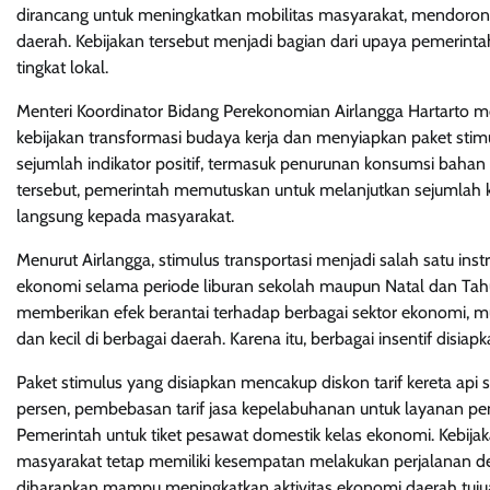
dirancang untuk meningkatkan mobilitas masyarakat, mendorong
daerah. Kebijakan tersebut menjadi bagian dari upaya pemerint
tingkat lokal.
Menteri Koordinator Bidang Perekonomian Airlangga Hartarto m
kebijakan transformasi budaya kerja dan menyiapkan paket stim
sejumlah indikator positif, termasuk penurunan konsumsi bahan 
tersebut, pemerintah memutuskan untuk melanjutkan sejumlah 
langsung kepada masyarakat.
Menurut Airlangga, stimulus transportasi menjadi salah satu in
ekonomi selama periode liburan sekolah maupun Natal dan Tahu
memberikan efek berantai terhadap berbagai sektor ekonomi, mul
dan kecil di berbagai daerah. Karena itu, berbagai insentif disia
Paket stimulus yang disiapkan mencakup diskon tarif kereta api 
persen, pembebasan tarif jasa kepelabuhanan untuk layanan p
Pemerintah untuk tiket pesawat domestik kelas ekonomi. Kebi
masyarakat tetap memiliki kesempatan melakukan perjalanan den
diharapkan mampu meningkatkan aktivitas ekonomi daerah tuju