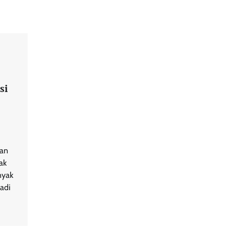
si
tan
ak
nyak
adi