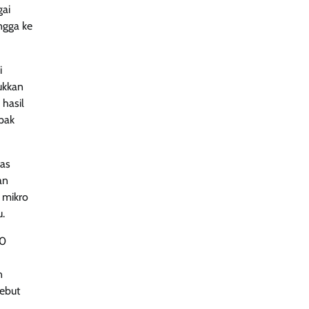
gai
ngga ke
i
ukkan
 hasil
pak
tas
an
 mikro
u.
30
n
sebut