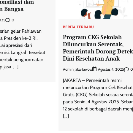
onsiliasi dan
n Bangsa
0
025
BERITA TERBARU
erian gelar Pahlawan
Program CKG Sekolah
a Presiden ke-2 RI,
Diluncurkan Serentak,
i apresiasi dari
Pemerintah Dorong Detek
misi. Langkah tersebut
Dini Kesehatan Anak
i bentuk penghormatan
p jasa […]
Admin Jakartawow
0
Agustus 4, 2025
JAKARTA – Pemerintah resmi
meluncurkan Program Cek Keseha
Gratis (CKG) Sekolah secara serent
pada Senin, 4 Agustus 2025. Seba
12 sekolah di berbagai daerah menj
[…]