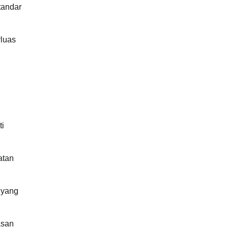
tandar
rluas
ti
atan
 yang
asan