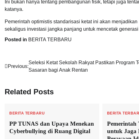
Ini bukan hanya tentang pembangunan fisik, tetapi juga ten
katanya.
Pemerintah optimistis standarisasi ketat ini akan menjadika
sekaligus investasi jangka panjang untuk mencetak generasi
Posted in
BERITA TERBARU
Navigasi
Seleksi Ketat Sekolah Rakyat Pastikan Program T
Previous:
Sasaran bagi Anak Rentan
pos
Related Posts
BERITA TERBARU
BERITA TERBA
PP TUNAS dan Upaya Menekan
Pemerintah 
Cyberbullying di Ruang Digital
untuk Jaga 
Perayaan Idu