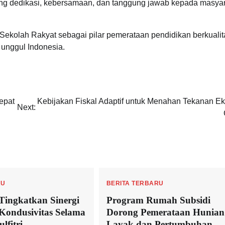
tang dedikasi, kebersamaan, dan tanggung jawab kepada masyara
n Sekolah Rakyat sebagai pilar pemerataan pendidikan berkualit
 unggul Indonesia.
epat
Kebijakan Fiskal Adaptif untuk Menahan Tekanan E
Next:
RU
BERITA TERBARU
Tingkatkan Sinergi
Program Rumah Subsidi
Kondusivitas Selama
Dorong Pemerataan Hunian
lfitri
Layak dan Pertumbuhan