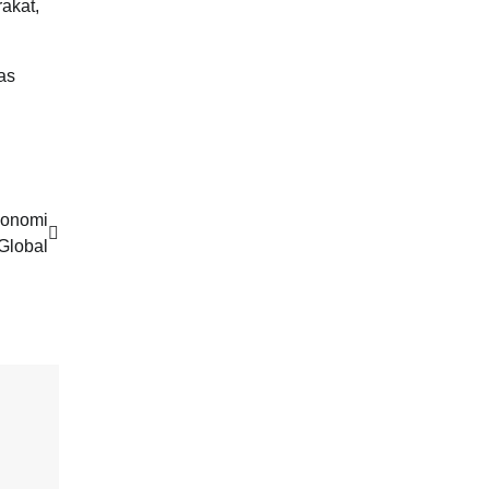
kat,
as
konomi
Global