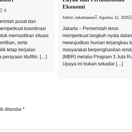
Ekonomi
0
Admin Jakartawow
Agustus 12, 2025
erintah pusat dan
memperkuat koordinasi
Jakarta – Pemerintah terus
untuk memastikan situasi
memperkuat langkah nyata dala
rtiban, serta
mewujudkan hunian terjangkau b
ik tetap berjalan
masyarakat berpenghasilan rend
 perayaan Idulfitri. […]
(MBR) melalui Program 3 Juta R
Upaya ini bukan sekadar […]
ib ditandai
*