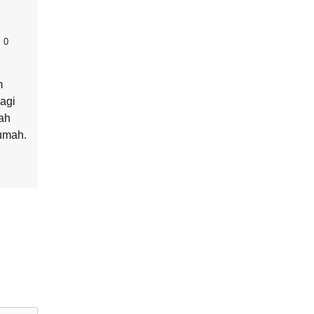
0
m
agi
ah
umah.