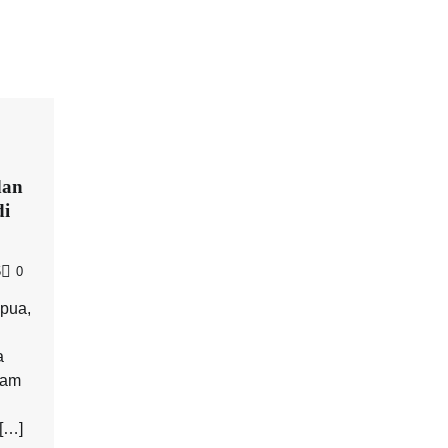
dan
di
5
0
pua,
a
lam
[…]