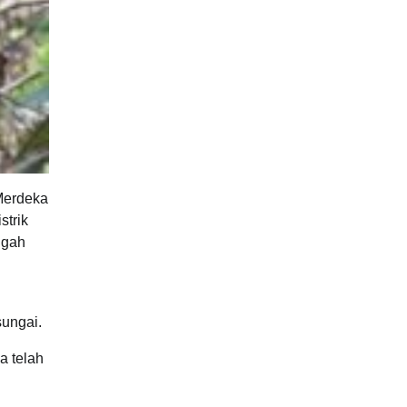
Merdeka
strik
ngah
sungai.
a telah