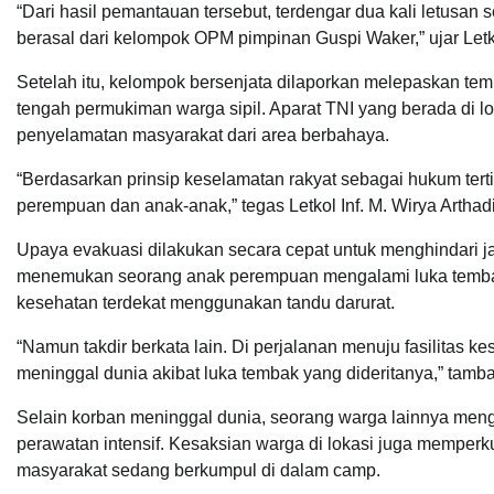
“Dari hasil pemantauan tersebut, terdengar dua kali letusan
berasal dari kelompok OPM pimpinan Guspi Waker,” ujar Letko
Setelah itu, kelompok bersenjata dilaporkan melepaskan te
tengah permukiman warga sipil. Aparat TNI yang berada di 
penyelamatan masyarakat dari area berbahaya.
“Berdasarkan prinsip keselamatan rakyat sebagai hukum tert
perempuan dan anak-anak,” tegas Letkol Inf. M. Wirya Arthad
Upaya evakuasi dilakukan secara cepat untuk menghindari ja
menemukan seorang anak perempuan mengalami luka tembak d
kesehatan terdekat menggunakan tandu darurat.
“Namun takdir berkata lain. Di perjalanan menuju fasilitas k
meninggal dunia akibat luka tembak yang dideritanya,” tambah
Selain korban meninggal dunia, seorang warga lainnya menga
perawatan intensif. Kesaksian warga di lokasi juga memper
masyarakat sedang berkumpul di dalam camp.