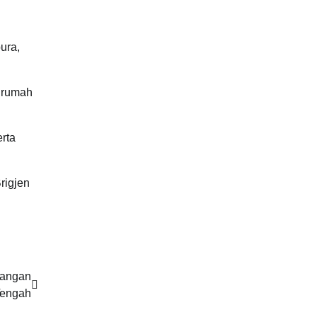
ura,
n rumah
rta
rigjen
rangan
Tengah