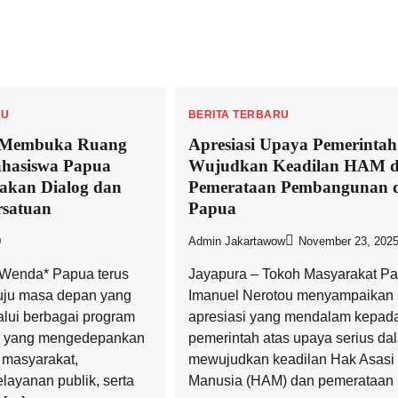
RU
BERITA TERBARU
 Membuka Ruang
Apresiasi Upaya Pemerintah
ahasiswa Papua
Wujudkan Keadilan HAM 
akan Dialog dan
Pemerataan Pembangunan 
rsatuan
Papua
0
Admin Jakartawow
November 23, 202
 Wenda* Papua terus
Jayapura – Tokoh Masyarakat Pa
uju masa depan yang
Imanuel Nerotou menyampaikan
alui berbagai program
apresiasi yang mendalam kepad
 yang mengedepankan
pemerintah atas upaya serius da
 masyarakat,
mewujudkan keadilan Hak Asasi
layanan publik, serta
Manusia (HAM) dan pemerataan 