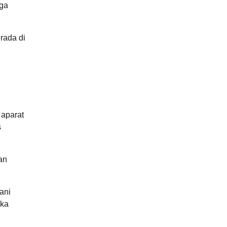
uga
rada di
n
 aparat
s
an
ani
ika