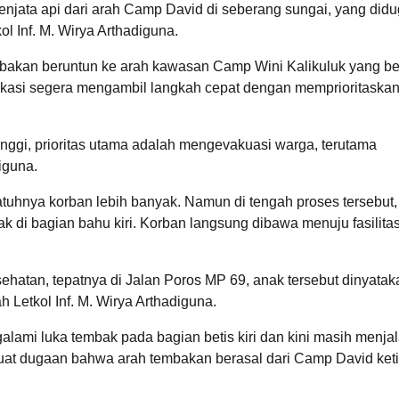
 senjata api dari arah Camp David di seberang sungai, yang did
l Inf. M. Wirya Arthadiguna.
mbakan beruntun ke arah kawasan Camp Wini Kalikuluk yang be
lokasi segera mengambil langkah cepat dengan memprioritaska
inggi, prioritas utama adalah mengevakuasi warga, terutama
iguna.
tuhnya korban lebih banyak. Namun di tengah proses tersebut,
i bagian bahu kiri. Korban langsung dibawa menuju fasilita
esehatan, tepatnya di Jalan Poros MP 69, anak tersebut dinyatak
 Letkol Inf. M. Wirya Arthadiguna.
lami luka tembak pada bagian betis kiri dan kini masih menjal
kuat dugaan bahwa arah tembakan berasal dari Camp David ket