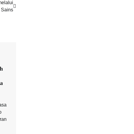
elalui
 Sains
ah
ua
asa
o
ran