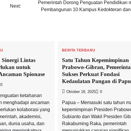
Pemerintah Dorong Penguatan Pendidikan m
Next:
Pembangunan 10 Kampus Kedokteran dan
RU
BERITA TERBARU
 Sinergi Lintas
Satu Tahun Kepemimpinan
rlukan untuk
Prabowo-Gibran, Pemerint
Ancaman Spionase
Sukses Perkuat Fondasi
Kedaulatan Pangan di Pap
0
Oktober 18, 2025
0
nguatan ketahanan
am menghadapi ancaman
Papua – Memasuki satu tahun m
rlukan kolaborasi yang
kepemimpinan Presiden Prabow
merintah, akademisi,
Subianto dan Wakil Presiden Gib
an, dunia usaha, dan
Rakabuming Raka, pemerintah
eiring meningkatnya
menunjukkan capaian signifikan