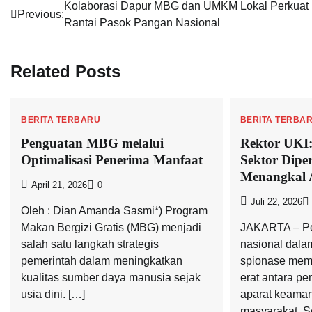
Navigasi
Kolaborasi Dapur MBG dan UMKM Lokal Perkuat
Previous:
Rantai Pasok Pangan Nasional
pos
Related Posts
BERITA TERBARU
BERITA TERBA
Penguatan MBG melalui
Rektor UKI:
Optimalisasi Penerima Manfaat
Sektor Dipe
Menangkal 
April 21, 2026
0
Juli 22, 2026
Oleh : Dian Amanda Sasmi*) Program
Makan Bergizi Gratis (MBG) menjadi
JAKARTA – Pe
salah satu langkah strategis
nasional dal
pemerintah dalam meningkatkan
spionase meme
kualitas sumber daya manusia sejak
erat antara pe
usia dini. […]
aparat keaman
masyarakat. S