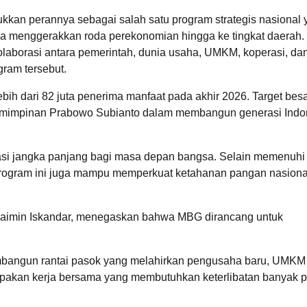
ukkan perannya sebagai salah satu program strategis nasional
juga menggerakkan roda perekonomian hingga ke tingkat daerah.
laborasi antara pemerintah, dunia usaha, UMKM, koperasi, da
ram tersebut.
h dari 82 juta penerima manfaat pada akhir 2026. Target bes
emimpinan Prabowo Subianto dalam membangun generasi Indo
si jangka panjang bagi masa depan bangsa. Selain memenuhi
 program ini juga mampu memperkuat ketahanan pangan nasiona
haimin Iskandar, menegaskan bahwa MBG dirancang untuk
bangun rantai pasok yang melahirkan pengusaha baru, UMKM
erupakan kerja bersama yang membutuhkan keterlibatan banyak p