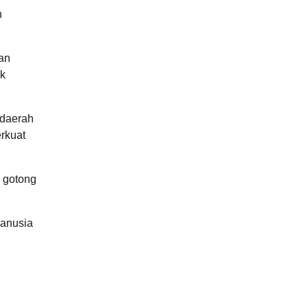
n
an
uk
 daerah
rkuat
 gotong
manusia