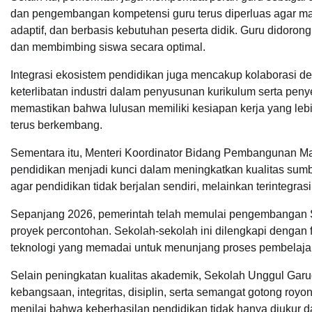
dan pengembangan kompetensi guru terus diperluas agar ma
adaptif, dan berbasis kebutuhan peserta didik. Guru didoron
dan membimbing siswa secara optimal.
Integrasi ekosistem pendidikan juga mencakup kolaborasi de
keterlibatan industri dalam penyusunan kurikulum serta pen
memastikan bahwa lulusan memiliki kesiapan kerja yang leb
terus berkembang.
Sementara itu, Menteri Koordinator Bidang Pembangunan M
pendidikan menjadi kunci dalam meningkatkan kualitas sumb
agar pendidikan tidak berjalan sendiri, melainkan terinteg
Sepanjang 2026, pemerintah telah memulai pengembangan S
proyek percontohan. Sekolah-sekolah ini dilengkapi dengan f
teknologi yang memadai untuk menunjang proses pembelaja
Selain peningkatan kualitas akademik, Sekolah Unggul Garu
kebangsaan, integritas, disiplin, serta semangat gotong roy
menilai bahwa keberhasilan pendidikan tidak hanya diukur dar