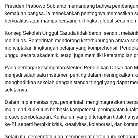
Presiden Prabowo Subianto memandang bahwa pembangunan
kemajuan bangsa. Ia menekankan pentingnya memastikan se
berkualitas agar mampu bersaing di tingkat global serta mem
Konsep Sekolah Unggul Garuda tidak berdiri sendiri, melain
lebih luas. Pemerintah mendorong keterhubungan antara sekola
menciptakan lingkungan belajar yang komprehensif. Pendek
unggul secara akademik, tetapi juga memiliki keterampilan p
Pada berbagai kesempatan Menteri Pendidikan Dasar dan 
menjadi salah satu instrumen penting dalam meningkatkan kua
menghadirkan sekolah dengan standar tinggi yang dapat men
sekitarnya.
Dalam implementasinya, pemerintah mengintegrasikan ber
mulai dari kurikulum berbasis kompetensi, peningkatan kuali
proses pembelajaran. Kurikulum yang diterapkan tidak hanya
ke-21 seperti berpikir kritis, kreativitas, kolaborasi, dan komun
Selain itu, pemerintah juga memperkuat peran guru sebagai 