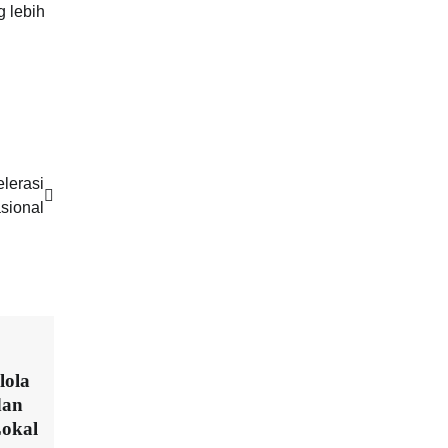
 lebih
lerasi
sional
lola
dan
okal