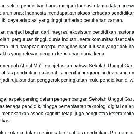
 sektor pendidikan harus menjadi fondasi utama dalam mew
luruh anak Indonesia mendapatkan akses terhadap pendidika
iliki daya adaptasi yang tinggi terhadap perubahan zaman.
kan menjadi bagian dari integrasi ekosistem pendidikan nasiona
h, perguruan tinggi, dunia industri, serta komunitas riset dal
atan ini diharapkan mampu menghasilkan lulusan yang tidak h
raktis yang relevan dengan kebutuhan dunia kerja.
Menengah Abdul Mu’ti menjelaskan bahwa Sekolah Unggul Gar
litas pendidikan nasional. Ia menilai program ini dirancang u
jadi rujukan dan penggerak peningkatan mutu pendidikan di w
bagai aspek penting dalam pengembangan Sekolah Unggul Gar
tas tenaga pendidik, hingga pemanfaatan teknologi digital dala
 menekankan aspek kognitif, tetapi juga penguatan keterampil
ikasi.
aktor utama dalam peningkatan kualitas pendidikan. Program pe