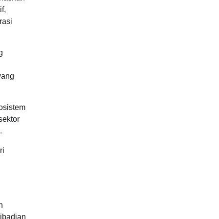
f,
rasi
g
yang
osistem
sektor
.
ri
h
ribadian