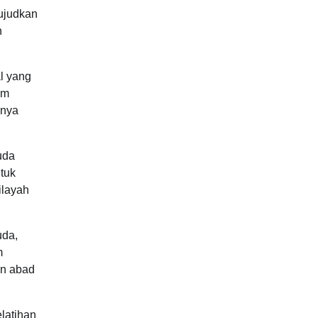
ujudkan
n
l yang
am
anya
uda
ntuk
ilayah
uda,
m
an abad
latihan