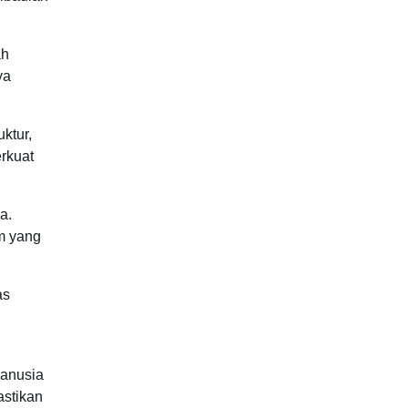
ah
ya
ktur,
erkuat
a.
m yang
as
anusia
astikan