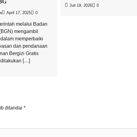
BG
Juli 19, 2026
0
w
April 17, 2025
0
erintah melalui Badan
 (BGN) mengambil
 dalam memperbaiki
wasan dan pendanaan
an Bergizi Gratis
 dilakukan […]
ib ditandai
*