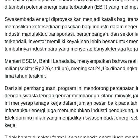
ditambah potensi energi baru terbarukan (EBT) yang melimpah
Swasembada energi diproyeksikan menjadi katalis bagi tran
memastikan ketersediaan pasokan bagi industri dalam negeri
industri manufaktur, transportasi, pertambangan, dan sektor 
terkendali, investor memiliki keyakinan lebih besar untuk
tumbuhnya industri baru yang menyerap banyak tenaga kerja
Menteri ESDM, Bahlil Lahadalia, menyampaikan bahwa reali
miliar (sekitar Rp226,4 triliun), meningkat 24,1% dibandin
lima tahun terakhir.
Dari sisi pembangunan, program ini mendorong percepatan in
dengan swasta tengah gencar membangun kilang minyak, jarin
ini menyerap tenaga kerja dalam jumlah besar, baik pada ta
infrastruktur energi juga menumbuhkan industri pendukung, mul
Efek domino inilah yang menjadikan swasembada energi seb
kerja.
Tidak hanya di sektor formal, swasembada energi juga membu