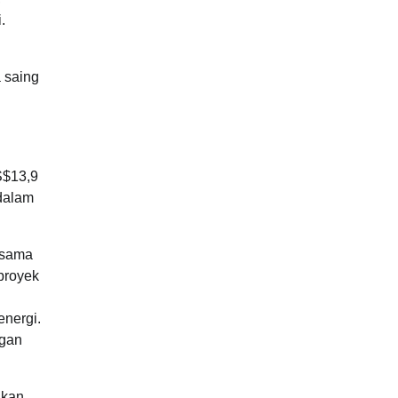
.
 saing
S$13,9
 dalam
 sama
proyek
energi.
ngan
ukan