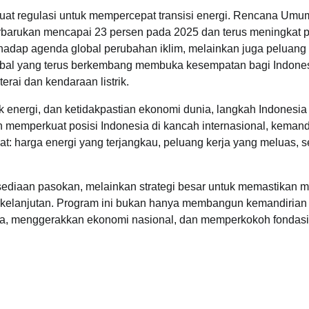
rkuat regulasi untuk mempercepat transisi energi. Rencana Umu
rbarukan mencapai 23 persen pada 2025 dan terus meningkat 
erhadap agenda global perubahan iklim, melainkan juga peluang
lobal yang terus berkembang membuka kesempatan bagi Indone
ai dan kendaraan listrik.
ik energi, dan ketidakpastian ekonomi dunia, langkah Indonesia
n memperkuat posisi Indonesia di kancah internasional, kemand
t: harga energi yang terjangkau, peluang kerja yang meluas, s
sediaan pasokan, melainkan strategi besar untuk memastikan 
erkelanjutan. Program ini bukan hanya membangun kemandirian 
rja, menggerakkan ekonomi nasional, dan memperkokoh fondasi