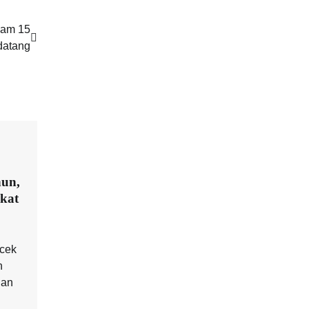
lam 15
datang
un,
kat
cek
n
han