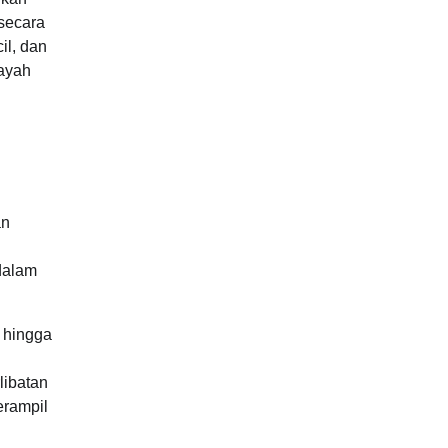
 secara
il, dan
layah
an
dalam
 hingga
libatan
erampil