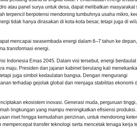
hidro atau panel surya untuk desa, dapat melibatkan masyarakat
ah terpencil berpotensi mendorong tumbuhnya usaha mikro, kec
tidak hanya dirasakan di kota-kota besar, tetapi juga di wi
apat mencapai swasembada energi dalam 6–7 tahun ke depan,
ma transformasi energi.
i Indonesia Emas 2045. Dalam visi tersebut, energi berdaulat
a maju. Presiden dan jajaran kabinet berulang kali menekank
tetapi juga simbol kedaulatan bangsa. Dengan mengurangi
anan terhadap gejolak global dan menjaga stabilitas ekonomi 
ciptakan ekosistem inovasi. Generasi muda, perguruan tinggi,
ramah lingkungan yang mampu meningkatkan efisiensi produksi.
yaan riset hingga kemudahan perizinan, untuk mendorong keter
n mempercepat transfer teknologi serta mencetak tenaga kerja t