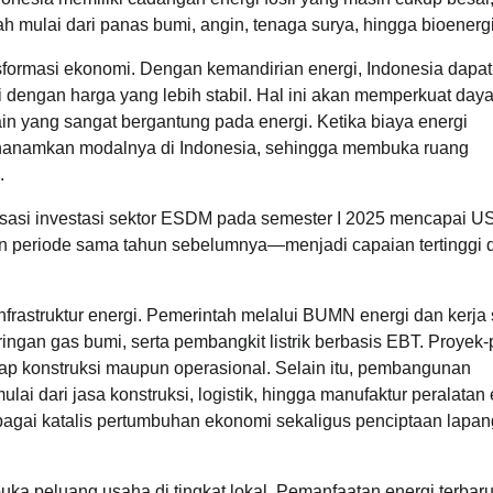
 mulai dari panas bumi, angin, tenaga surya, hingga bioenergi
sformasi ekonomi. Dengan kemandirian energi, Indonesia dapat
 dengan harga yang lebih stabil. Hal ini akan memperkuat daya
lain yang sangat bergantung pada energi. Ketika biaya energi
 menanamkan modalnya di Indonesia, sehingga membuka ruang
.
sasi investasi sektor ESDM pada semester I 2025 mencapai U
gkan periode sama tahun sebelumnya—menjadi capaian tertinggi
frastruktur energi. Pemerintah melalui BUMN energi dan kerja
gan gas bumi, serta pembangkit listrik berbasis EBT. Proyek-
hap konstruksi maupun operasional. Selain itu, pembangunan
ai dari jasa konstruksi, logistik, hingga manufaktur peralatan 
agai katalis pertumbuhan ekonomi sekaligus penciptaan lapa
ka peluang usaha di tingkat lokal. Pemanfaatan energi terbar