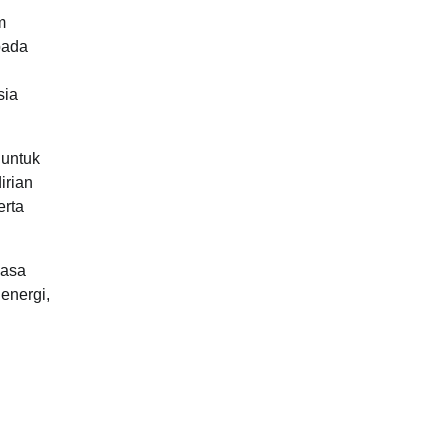
m
pada
sia
 untuk
irian
erta
masa
energi,