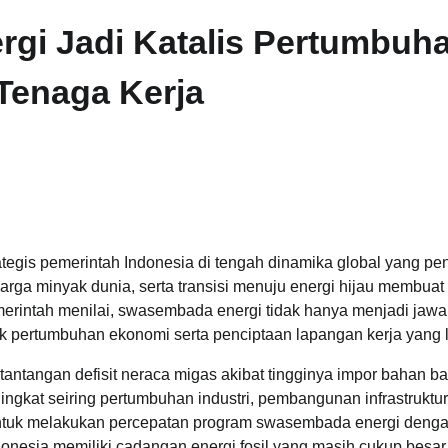
gi Jadi Katalis Pertumbuh
Tenaga Kerja
egis pemerintah Indonesia di tengah dinamika global yang pe
harga minyak dunia, serta transisi menuju energi hijau membuat
erintah menilai, swasembada energi tidak hanya menjadi jaw
ak pertumbuhan ekonomi serta penciptaan lapangan kerja yang 
tantangan defisit neraca migas akibat tingginya impor bahan ba
ngkat seiring pertumbuhan industri, pembangunan infrastruktur,
untuk melakukan percepatan program swasembada energi deng
nesia memiliki cadangan energi fosil yang masih cukup besar