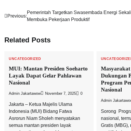
Navigasi
Pemerintah Targetkan Swasembada Energi Sekal
Previous:
Membuka Pekerjaan Produktif
pos
Related Posts
UNCATEGORIZED
UNCATEGORIZE
MUI: Mantan Presiden Soeharto
Masyarakat
Layak Dapat Gelar Pahlawan
Dukungan P
Nasional
Program P
Nasional
Admin Jakartawow
November 7, 2025
0
Admin Jakartawo
Jakarta – Ketua Majelis Ulama
Indonesia (MUI) Bidang Fatwa
Sorong  Pro
Asrorun Niam Sholeh menyatakan
nasional, ter
semua mantan presiden layak
Gratis (MBG),