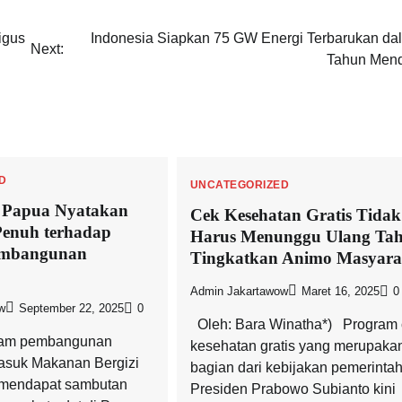
igus
Indonesia Siapkan 75 GW Energi Terbarukan da
Next:
Tahun Men
D
UNCATEGORIZED
 Papua Nyatakan
Cek Kesehatan Gratis Tidak
enuh terhadap
Harus Menunggu Ulang Tah
embangunan
Tingkatkan Animo Masyara
Admin Jakartawow
Maret 16, 2025
0
w
September 22, 2025
0
Oleh: Bara Winatha*) Program 
gram pembangunan
kesehatan gratis yang merupaka
masuk Makanan Bergizi
bagian dari kebijakan pemerinta
 mendapat sambutan
Presiden Prabowo Subianto kini