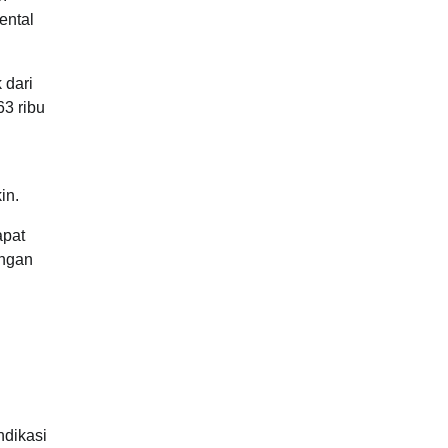
ental
 dari
63 ribu
in.
apat
ungan
.
ndikasi