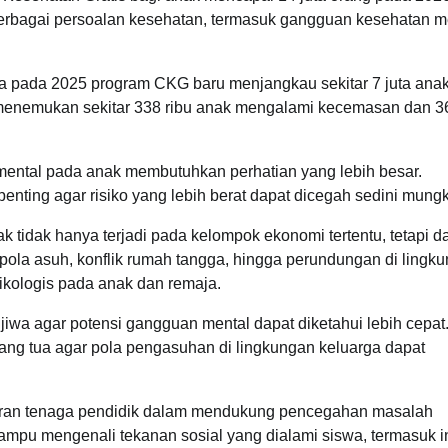
berbagai persoalan kesehatan, termasuk gangguan kesehatan m
a pada 2025 program CKG baru menjangkau sekitar 7 juta anak
tah menemukan sekitar 338 ribu anak mengalami kecemasan dan 3
ental pada anak membutuhkan perhatian yang lebih besar.
nting agar risiko yang lebih berat dapat dicegah sedini mungk
idak hanya terjadi pada kelompok ekonomi tertentu, tetapi d
, pola asuh, konflik rumah tangga, hingga perundungan di lingk
ikologis pada anak dan remaja.
jiwa agar potensi gangguan mental dapat diketahui lebih cepat
ng tua agar pola pengasuhan di lingkungan keluarga dapat
peran tenaga pendidik dalam mendukung pencegahan masalah
ampu mengenali tekanan sosial yang dialami siswa, termasuk i