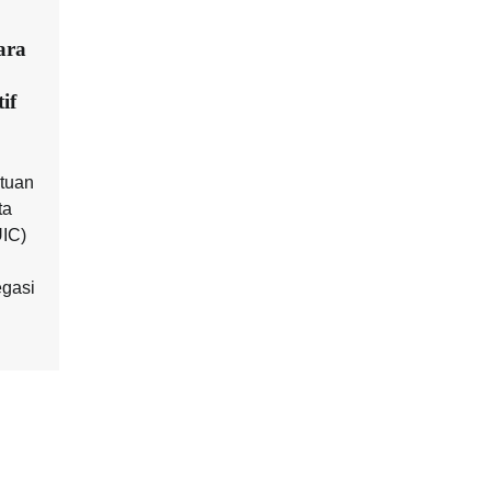
ara
if
atuan
ta
UIC)
egasi