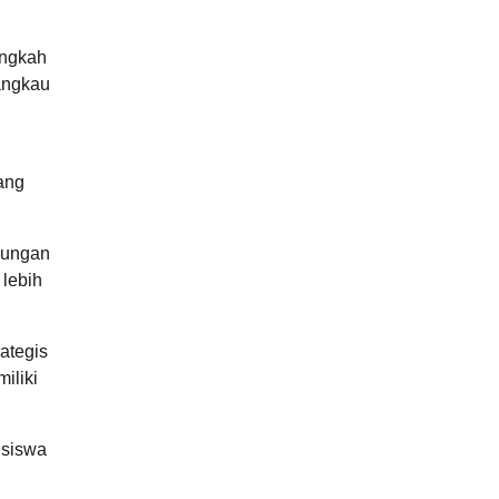
angkah
angkau
ang
kungan
 lebih
ategis
iliki
 siswa