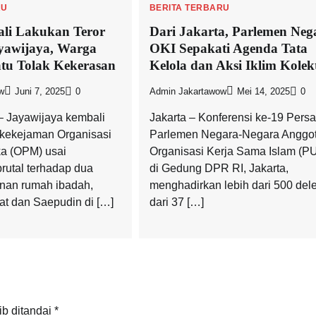
RU
BERITA TERBARU
i Lakukan Teror
Dari Jakarta, Parlemen Neg
ayawijaya, Warga
OKI Sepakati Agenda Tata
tu Tolak Kekerasan
Kelola dan Aksi Iklim Kolekt
w
Juni 7, 2025
0
Admin Jakartawow
Mei 14, 2025
0
 Jayawijaya kembali
Jakarta – Konferensi ke-19 Pers
 kekejaman Organisasi
Parlemen Negara-Negara Anggo
a (OPM) usai
Organisasi Kerja Sama Islam (P
utal terhadap dua
di Gedung DPR RI, Jakarta,
nan rumah ibadah,
menghadirkan lebih dari 500 del
t dan Saepudin di […]
dari 37 […]
ib ditandai
*