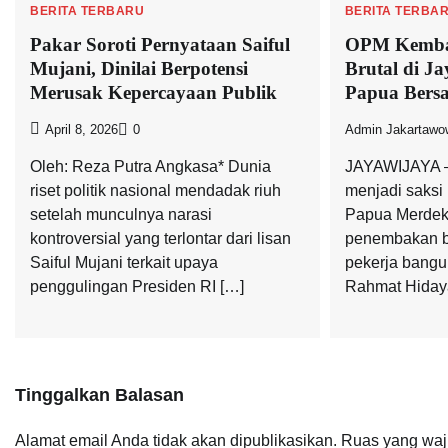
BERITA TERBARU
BERITA TERBA
Pakar Soroti Pernyataan Saiful
OPM Kembal
Mujani, Dinilai Berpotensi
Brutal di J
Merusak Kepercayaan Publik
Papua Bersa
April 8, 2026
0
Admin Jakartawo
Oleh: Reza Putra Angkasa* Dunia
JAYAWIJAYA –
riset politik nasional mendadak riuh
menjadi saksi
setelah munculnya narasi
Papua Merdek
kontroversial yang terlontar dari lisan
penembakan br
Saiful Mujani terkait upaya
pekerja bangu
penggulingan Presiden RI […]
Rahmat Hidaya
Tinggalkan Balasan
Alamat email Anda tidak akan dipublikasikan.
Ruas yang waj