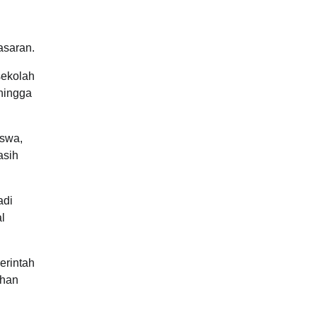
asaran.
sekolah
hingga
iswa,
asih
adi
l
erintah
ahan