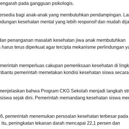
engarah pada gangguan psikologis.
p tersedia bagi anak-anak yang membutuhkan pendampingan. L
ndungan kesehatan mental yang lebih responsif dan mudah dij
an dan penanganan masalah kesehatan jiwa anak membutuhkan
harus terus diperkuat agar tercipta mekanisme perlindungan y
emerintah memperluas cakupan pemeriksaan kesehatan di ling
mbantu pemerintah memetakan kondisi kesehatan siswa secara
enjelaskan bahwa Program CKG Sekolah menjadi langkah str
 siswa sejak dini. Pemerintah memandang kesehatan siswa mem
26, pemerintah menemukan persoalan kesehatan terbesar pada
n itu, peningkatan tekanan darah mencapai 22,1 persen dan