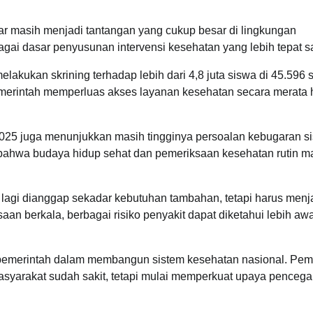
r masih menjadi tantangan yang cukup besar di lingkungan
agai dasar penyusunan intervensi kesehatan yang lebih tepat s
lakukan skrining terhadap lebih dari 4,8 juta siswa di 45.596 
emerintah memperluas akses layanan kesehatan secara merata 
025 juga menunjukkan masih tingginya persoalan kebugaran s
t bahwa budaya hidup sehat dan pemeriksaan kesehatan rutin m
agi dianggap sekadar kebutuhan tambahan, tetapi harus menj
n berkala, berbagai risiko penyakit dapat diketahui lebih awa
emerintah dalam membangun sistem kesehatan nasional. Pem
masyarakat sudah sakit, tetapi mulai memperkuat upaya penceg