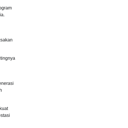
rogram
ia.
ksakan
ntingnya
enerasi
ih
kuat
stasi