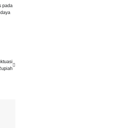
s pada
udaya
uktuasi
Rupiah