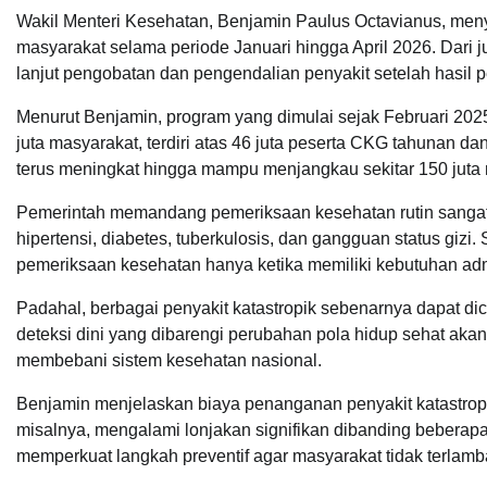
Wakil Menteri Kesehatan, Benjamin Paulus Octavianus, meny
masyarakat selama periode Januari hingga April 2026. Dari jum
lanjut pengobatan dan pengendalian penyakit setelah hasil
Menurut Benjamin, program yang dimulai sejak Februari 202
juta masyarakat, terdiri atas 46 juta peserta CKG tahunan 
terus meningkat hingga mampu menjangkau sekitar 150 juta 
Pemerintah memandang pemeriksaan kesehatan rutin sangat p
hipertensi, diabetes, tuberkulosis, dan gangguan status giz
pemeriksaan kesehatan hanya ketika memiliki kebutuhan admini
Padahal, berbagai penyakit katastropik sebenarnya dapat dic
deteksi dini yang dibarengi perubahan pola hidup sehat ak
membebani sistem kesehatan nasional.
Benjamin menjelaskan biaya penanganan penyakit katastropik
misalnya, mengalami lonjakan signifikan dibanding beberap
memperkuat langkah preventif agar masyarakat tidak terla