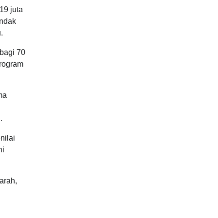
19 juta
indak
.
bagi 70
program
ma
.
nilai
ni
arah,