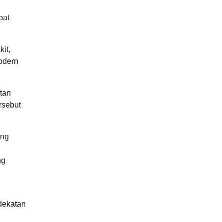
pat
it,
odern
tan
rsebut
ong
ng
dekatan