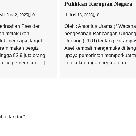
Pulihkan Kerugian Negara
w
Juni 2, 2025
0
Juni 18, 2025
0
erintahan Presiden
Oleh : Antonius Utama )* Wacana
ah melakukan
pengesahan Rancangan Undang
tuk mencapai target
Undang (RUU) tentang Perampa
ram makan bergizi
Aset kembali mengemuka di ten
ingga 82,9 juta orang.
upaya pemerintah memperkuat ta
 itu, pemerintah […]
kelola keuangan negara dan […]
ib ditandai
*