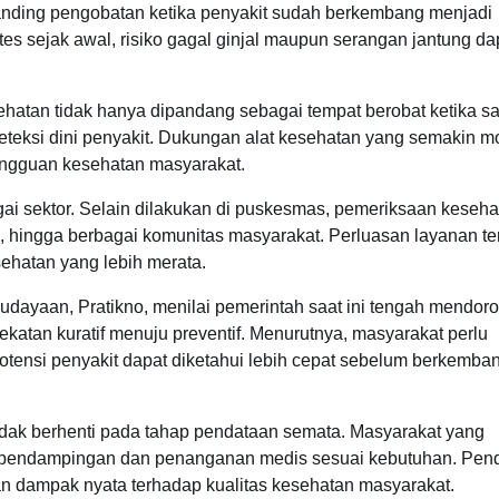
banding pengobatan ketika penyakit sudah berkembang menjadi
es sejak awal, risiko gagal ginjal maupun serangan jantung da
ehatan tidak hanya dipandang sebagai tempat berobat ketika sak
deteksi dini penyakit. Dukungan alat kesehatan yang semakin m
angguan kesehatan masyarakat.
ai sektor. Selain dilakukan di puskesmas, pemeriksaan keseha
 hingga berbagai komunitas masyarakat. Perluasan layanan te
hatan yang lebih merata.
ayaan, Pratikno, menilai pemerintah saat ini tengah mendor
atan kuratif menuju preventif. Menurutnya, masyarakat perlu
otensi penyakit dapat diketahui lebih cepat sebelum berkemba
idak berhenti pada tahap pendataan semata. Masyarakat yang
n pendampingan dan penanganan medis sesuai kebutuhan. Pen
an dampak nyata terhadap kualitas kesehatan masyarakat.