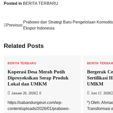
Posted in
BERITA TERBARU
Navigasi
Prabowo dan Strategi Baru Pengelolaan Komodit
Previous:
Ekspor Indonesia
pos
Related Posts
BERITA TERBARU
BERITA TERBA
Koperasi Desa Merah Putih
Bergerak C
Diproyeksikan Serap Produk
Sertifikasi 
Lokal dan UMKM
UMKM
Januari 26, 2026
0
Juni 17, 2026
https://sabandungeun.com/wp-
*) Oleh: Ahm
content/uploads/2026/01/prabowo-
Transformasi 