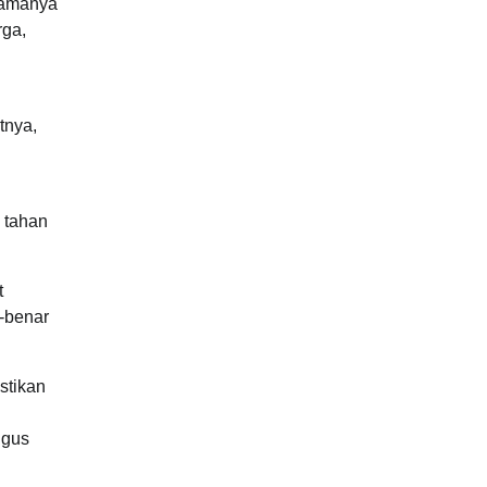
utamanya
rga,
tnya,
 tahan
t
r-benar
stikan
igus