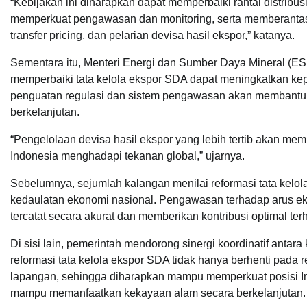
“Kebijakan ini diharapkan dapat memperbaiki rantai distri
memperkuat pengawasan dan monitoring, serta memberantas p
transfer pricing, dan pelarian devisa hasil ekspor,” katanya.
Sementara itu, Menteri Energi dan Sumber Daya Mineral (E
memperbaiki tata kelola ekspor SDA dapat meningkatkan kep
penguatan regulasi dan sistem pengawasan akan membantu 
berkelanjutan.
“Pengelolaan devisa hasil ekspor yang lebih tertib akan m
Indonesia menghadapi tekanan global,” ujarnya.
Sebelumnya, sejumlah kalangan menilai reformasi tata ke
kedaulatan ekonomi nasional. Pengawasan terhadap arus eksp
tercatat secara akurat dan memberikan kontribusi optimal t
Di sisi lain, pemerintah mendorong sinergi koordinatif ant
reformasi tata kelola ekspor SDA tidak hanya berhenti pada re
lapangan, sehingga diharapkan mampu memperkuat posisi In
mampu memanfaatkan kekayaan alam secara berkelanjutan.