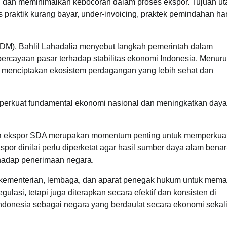
busi dan meminimalkan kebocoran dalam proses ekspor. Tujuan 
raktik kurang bayar, under-invoicing, praktek pemindahan ha
SDM), Bahlil Lahadalia menyebut langkah pemerintah dalam
ercayaan pasar terhadap stabilitas ekonomi Indonesia. Menuru
menciptakan ekosistem perdagangan yang lebih sehat dan
emperkuat fundamental ekonomi nasional dan meningkatkan daya
lola ekspor SDA merupakan momentum penting untuk memperkua
or dinilai perlu diperketat agar hasil sumber daya alam bena
erhadap penerimaan negara.
ara kementerian, lembaga, dan aparat penegak hukum untuk mema
gulasi, tetapi juga diterapkan secara efektif dan konsisten di
donesia sebagai negara yang berdaulat secara ekonomi sekal