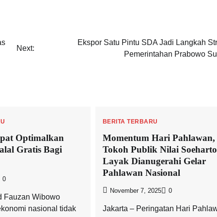
as
Ekspor Satu Pintu SDA Jadi Langkah Str
Next:
Pemerintahan Prabowo Su
RU
BERITA TERBARU
epat Optimalkan
Momentum Hari Pahlawan,
Halal Gratis Bagi
Tokoh Publik Nilai Soeharto
Layak Dianugerahi Gelar
Pahlawan Nasional
0
November 7, 2025
0
ad Fauzan Wibowo
ekonomi nasional tidak
Jakarta – Peringatan Hari Pahla