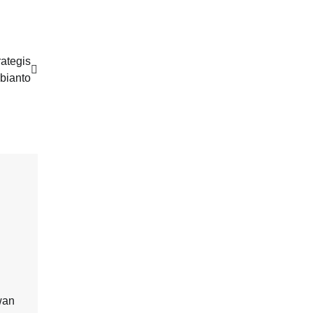
ategis
bianto
wan