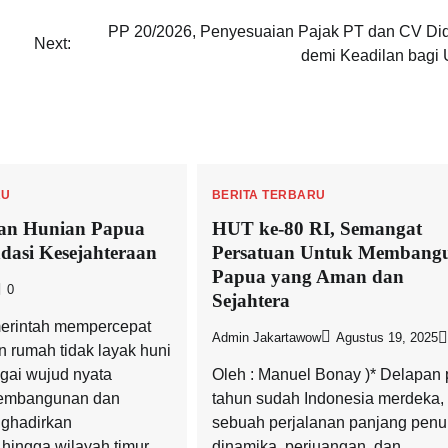
PP 20/2026, Penyesuaian Pajak PT dan CV Di
Next:
demi Keadilan bag
RU
BERITA TERBARU
an Hunian Papua
HUT ke-80 RI, Semangat
dasi Kesejahteraan
Persatuan Untuk Membang
Papua yang Aman dan
0
Sejahtera
rintah mempercepat
Admin Jakartawow
Agustus 19, 2025
n rumah tidak layak huni
gai wujud nyata
Oleh : Manuel Bonay )* Delapan 
embangunan dan
tahun sudah Indonesia merdeka,
ghadirkan
sebuah perjalanan panjang pen
 hingga wilayah timur
dinamika, perjuangan, dan