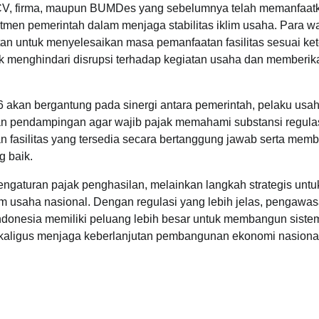
 CV, firma, maupun BUMDes yang sebelumnya telah memanfaat
tmen pemerintah dalam menjaga stabilitas iklim usaha. Para wa
an untuk menyelesaikan masa pemanfaatan fasilitas sesuai ke
tuk menghindari disrupsi terhadap kegiatan usaha dan memberik
 akan bergantung pada sinergi antara pemerintah, pelaku usah
dan pendampingan agar wajib pajak memahami substansi regula
an fasilitas yang tersedia secara bertanggung jawab serta me
g baik.
gaturan pajak penghasilan, melainkan langkah strategis untu
m usaha nasional. Dengan regulasi yang lebih jelas, pengawa
, Indonesia memiliki peluang lebih besar untuk membangun siste
aligus menjaga keberlanjutan pembangunan ekonomi nasiona