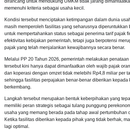
dirancang untuk mendukung UMKM tidak jarang dimanfaatkan 
memenuhi kriteria sebagai usaha kecil.
Kondisi tersebut menciptakan ketimpangan dalam dunia usa
masih memperoleh fasilitas yang seharusnya diperuntukka
untuk mempertahankan status sebagai penerima tarif pajak fin
efektivitas kebijakan pemerintah, tetapi juga berpotensi me
pajak yang telah menjalankan kewajibannya secara benar.
Melalui PP 20 Tahun 2026, pemerintah melakukan penataan 
tersebut kini hanya dapat dimanfaatkan oleh wajib pajak ora
dan koperasi dengan omzet tidak melebihi Rp4,8 miliar per 
sehingga fasilitas perpajakan benar-benar diberikan kepa
berkembang.
Langkah tersebut merupakan bentuk keberpihakan yang te
memiliki peran strategis sebagai tulang punggung perekonom
usaha yang memang berada pada tahap awal pertumbuhan d
Ketika fasilitas diberikan kepada pihak yang tidak berhak, m
lagi optimal.