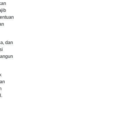
kan
jib
tentuan
an
a, dan
si
mbangun
k
san
m
l.