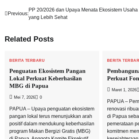
Navigasi
PP 20/2026 dan Upaya Menata Ekosistem Usaha
Previous:
yang Lebih Sehat
pos
Related Posts
BERITA TERBARU
BERITA TERBA
Penguatan Ekosistem Pangan
Pembangun
Lokal Perkuat Keberhasilan
Perkuat Fon
MBG di Papua
Maret 1, 2026
Mei 7, 2026
0
PAPUA – Peme
PAPUA – Upaya penguatan ekosistem
renovasi ribua
pangan lokal terus menunjukkan arah
di Papua seba
positif dalam mendukung keberhasilan
pemerataan p
program Makan Bergizi Gratis (MBG)
komitmen men
di Papua. Anggota Komite Eksekutif
kesejahteraan