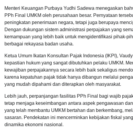
Menteri Keuangan Purbaya Yudhi Sadewa menegaskan bahwa r
PPh Final UMKM oleh perusahaan besar. Pernyataan tersebu
peningkatan penerimaan negara, tetapi juga berupaya mencip
Dengan dukungan sistem administrasi perpajakan yang sema
kemampuan yang lebih baik untuk mengidentifikasi pihak-p
berbagai rekayasa badan usaha.
Ketua Umum Ikatan Konsultan Pajak Indonesia (IKPI), Vaud
kepastian hukum yang sangat dibutuhkan pelaku UMKM. Men
kewajiban perpajakannya secara lebih baik sekaligus mendo
karena kepatuhan pajak tidak hanya dibangun melalui penga
yang mudah dipahami dan diterapkan oleh masyarakat.
Lebih jauh, perpanjangan fasilitas PPh Final bagi wajib pa
tetap menjaga keseimbangan antara aspek pengawasan dan pe
yang telah membantu UMKM bertahan dan berkembang, mela
sasaran. Pendekatan ini mencerminkan kebijakan fiskal yang
dinamika ekonomi nasional.