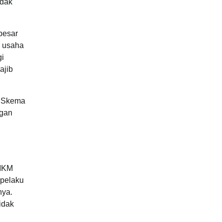
idak
besar
n usaha
gi
ajib
. Skema
ngan
UMKM
 pelaku
nya.
idak