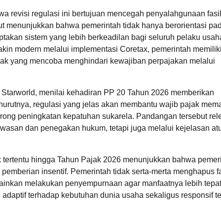
evisi regulasi ini bertujuan mencegah penyalahgunaan fasil
t menunjukkan bahwa pemerintah tidak hanya berorientasi pa
takan sistem yang lebih berkeadilan bagi seluruh pelaku usah
kin modern melalui implementasi Coretax, pemerintah memilik
ihak yang mencoba menghindari kewajiban perpajakan melalui
y Starworld, menilai kehadiran PP 20 Tahun 2026 memberikan
urutnya, regulasi yang jelas akan membantu wajib pajak me
rong peningkatan kepatuhan sukarela. Pandangan tersebut rel
wasan dan penegakan hukum, tetapi juga melalui kejelasan at
jak tertentu hingga Tahun Pajak 2026 menunjukkan bahwa pemer
mberian insentif. Pemerintah tidak serta-merta menghapus fas
inkan melakukan penyempurnaan agar manfaatnya lebih tepa
 adaptif terhadap kebutuhan dunia usaha sekaligus responsif t