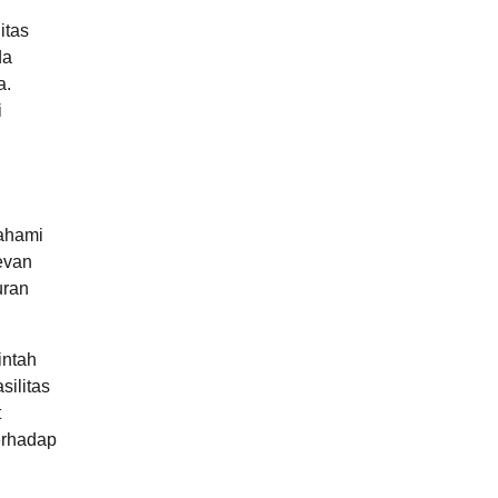
itas
da
a.
i
mahami
evan
uran
intah
ilitas
t
erhadap