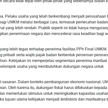
secara tidak tepat oleh pihak-pihak yang sebenarnya sudah t
ha. Pelaku usaha yang telah berkembang menjadi perusahaan 
n bagi UMKM melalui berbagai cara, termasuk pemecahan bada
al yang lebih rendah. Praktik seperti ini tidak hanya menguran
rugikan penerimaan negara dan mencederai rasa keadilan bagi w
yang lebih tegas terhadap penerima fasilitas PPh Final UMKM
ng pribadi serta wajib pajak badan berbentuk perseroan perora
tahun. Kebijakan ini memperjelas segmentasi penerima manfaat
da kelompok usaha yang membutuhkan dukungan negara untuk
pat sasaran. Dalam konteks pembangunan ekonomi nasional, 
ian. Oleh karena itu, dukungan fiskal harus difokuskan kepada
an memerlukan stimulus untuk meningkatkan kapasitas usaha
aka tujuan utama kebijakan menjadi terdistorsi dan manfaatnya t