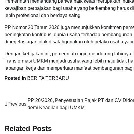
Pemerintah memandang bahwa naik kelas merupakan indikat
kewajiban perpajakan bagi usaha yang berkembang harus di
lebih profesional dan berdaya saing.
PP Nomor 20 Tahun 2026 juga menunjukkan komitmen pemer
peningkatan kontribusi dunia usaha terhadap pembangunan n
diperjelas agar tidak disalahgunakan oleh pelaku usaha yang
Dengan kebijakan ini, pemerintah ingin mendorong lahirnya 
Transformasi UMKM menjadi usaha yang lebih maju tidak ha
lapangan kerja dan memperluas manfaat pembangunan bagi 
Posted in
BERITA TERBARU
Navigasi
PP 20/2026, Penyesuaian Pajak PT dan CV Dido
Previous:
demi Keadilan bagi UMKM
pos
Related Posts