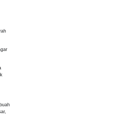
rah
agar
a
ak
ebuah
ar,