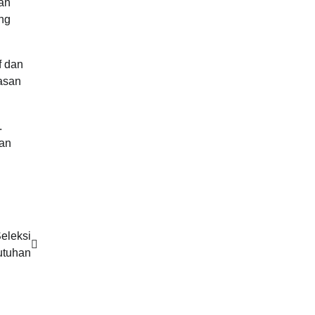
an
ng
f dan
asan
.
kan
eleksi
utuhan