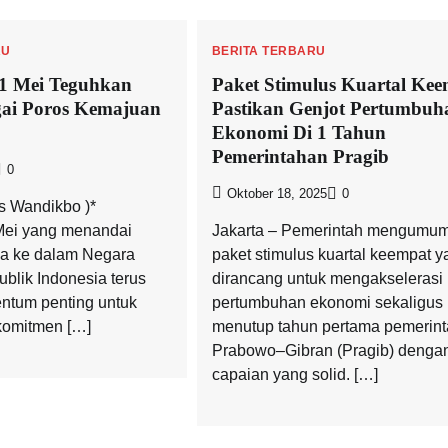
RU
BERITA TERBARU
 Mei Teguhkan
Paket Stimulus Kuartal Ke
gai Poros Kemajuan
Pastikan Genjot Pertumbuh
Ekonomi Di 1 Tahun
Pemerintahan Pragib
0
Oktober 18, 2025
0
s Wandikbo )*
Mei yang menandai
Jakarta – Pemerintah mengumu
ua ke dalam Negara
paket stimulus kuartal keempat y
blik Indonesia terus
dirancang untuk mengakselerasi
ntum penting untuk
pertumbuhan ekonomi sekaligus
omitmen […]
menutup tahun pertama pemerin
Prabowo–Gibran (Pragib) denga
capaian yang solid. […]