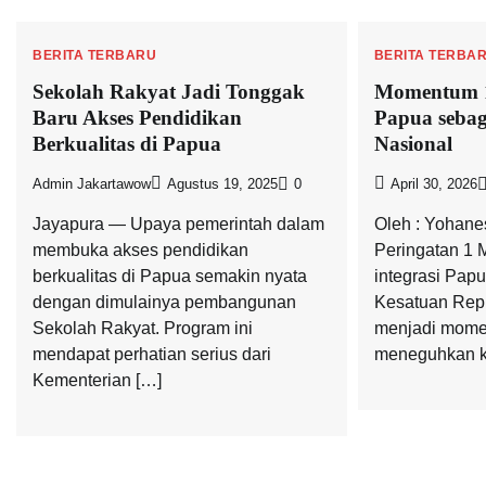
BERITA TERBARU
BERITA TERBA
Sekolah Rakyat Jadi Tonggak
Momentum 1
Baru Akses Pendidikan
Papua seba
Berkualitas di Papua
Nasional
Admin Jakartawow
Agustus 19, 2025
0
April 30, 2026
Jayapura — Upaya pemerintah dalam
Oleh : Yohane
membuka akses pendidikan
Peringatan 1 
berkualitas di Papua semakin nyata
integrasi Pap
dengan dimulainya pembangunan
Kesatuan Repu
Sekolah Rakyat. Program ini
menjadi mome
mendapat perhatian serius dari
meneguhkan k
Kementerian […]