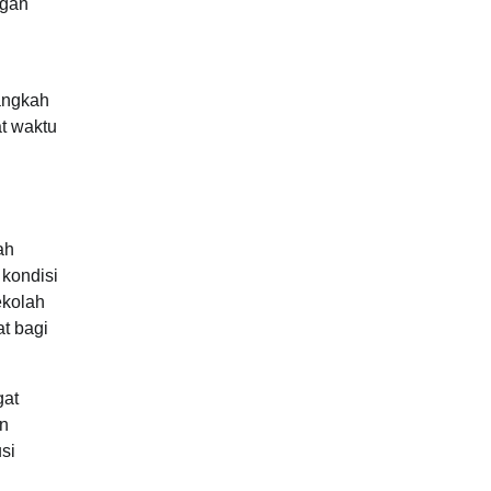
ngan
angkah
t waktu
ah
 kondisi
ekolah
t bagi
gat
an
si