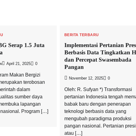
RU
BERITA TERBARU
G Serap 1.5 Juta
Implementasi Pertanian Pres
a
Berbasis Data Tingkatkan H
dan Percepat Swasembada
w
April 21, 2025
0
Pangan
gram Makan Bergizi
November 12, 2025
0
merupakan terobosan
merintah dalam
Oleh: R. Sufyan *) Transformasi
alitas sumber daya
pertanian Indonesia tengah mem
membuka lapangan
babak baru dengan penerapan
 nasional. Program […]
teknologi berbasis data yang
mengubah paradigma produksi
pangan nasional. Pertanian presi
atau […]