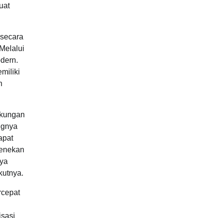
uat
 secara
Melalui
dern.
miliki
n
gkungan
ngnya
apat
menekan
nya
kutnya.
rcepat
isasi