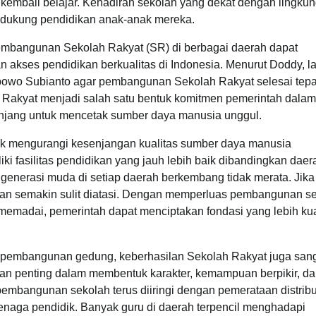
uk kembali belajar. Kehadiran sekolah yang dekat dengan lingku
ndukung pendidikan anak-anak mereka.
bangunan Sekolah Rakyat (SR) di berbagai daerah dapat
akses pendidikan berkualitas di Indonesia. Menurut Doddy, l
abowo Subianto agar pembangunan Sekolah Rakyat selesai tepa
akyat menjadi salah satu bentuk komitmen pemerintah dalam
anjang untuk mencetak sumber daya manusia unggul.
k mengurangi kesenjangan kualitas sumber daya manusia
ki fasilitas pendidikan yang jauh lebih baik dibandingkan daer
enerasi muda di setiap daerah berkembang tidak merata. Jika
akan semakin sulit diatasi. Dengan memperluas pembangunan s
memadai, pemerintah dapat menciptakan fondasi yang lebih kua
in pembangunan gedung, keberhasilan Sekolah Rakyat juga san
eran penting dalam membentuk karakter, kemampuan berpikir, d
 pembangunan sekolah terus diiringi dengan pemerataan distribu
tenaga pendidik. Banyak guru di daerah terpencil menghadapi