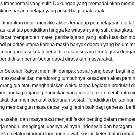
kses transportasi yang sulit. Dukungan yang memadai akan memb
kan suasana belajar yang positif bagi anak-anak.
 diarahkan untuk memiliki akses terhadap pembelajaran digital
 kualitas pendidikan hingga ke wilayah yang sulit dijangkau. 
a dapat memperoleh materi pembelajaran yang lebih luas dan mo
adi prioritas utama karena masih banyak daerah yang belum me
 pembangunan sekolah perlu dilakukan secara terintegrasi denga
pendidikan benar-benar dapat dirasakan masyarakat.
n Sekolah Rakyat memiliki dampak sosial yang besar bagi lin
itas masyarakat dan mendorong tumbuhnya kesadaran akan penti
rang tua atau menghabiskan waktu tanpa kegiatan produktif d
 Dalam jangka panjang, pendidikan yang merata akan membantu 
akat, dan memperkuat ketahanan sosial. Pendidikan bukan ha
ng membangun masa depan yang lebih baik bagi generasi beri
nia usaha, dan masyarakat menjadi faktor penting dalam mempe
ja sendiri mengingat luasnya wilayah Indonesia dan beragam
sta melalui program tanggung jawab sosial, keterlibatan organ