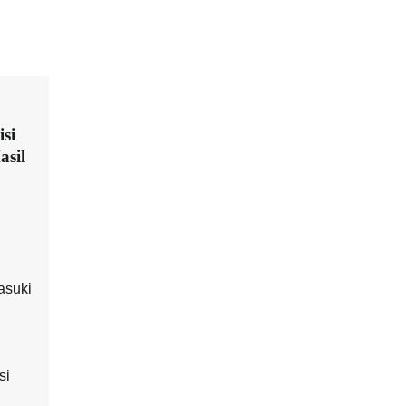
isi
asil
asuki
si