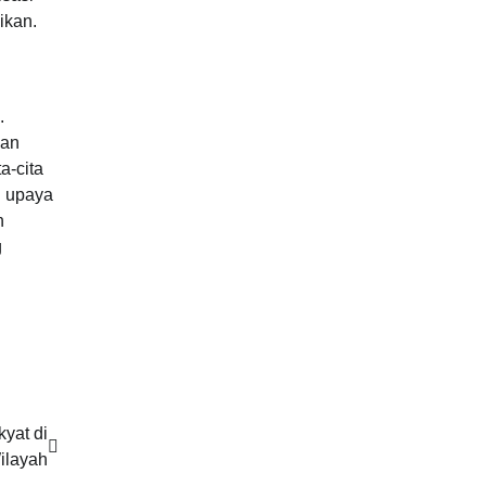
ikan.
.
gan
a-cita
i upaya
n
g
yat di
ilayah