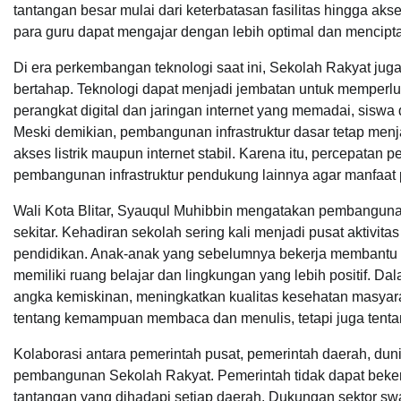
tantangan besar mulai dari keterbatasan fasilitas hingga a
para guru dapat mengajar dengan lebih optimal dan mencipta
Di era perkembangan teknologi saat ini, Sekolah Rakyat juga
bertahap. Teknologi dapat menjadi jembatan untuk memperluas
perangkat digital dan jaringan internet yang memadai, sisw
Meski demikian, pembangunan infrastruktur dasar tetap menj
akses listrik maupun internet stabil. Karena itu, percepatan
pembangunan infrastruktur pendukung lainnya agar manfaat 
Wali Kota Blitar, Syauqul Muhibbin mengatakan pembanguna
sekitar. Kehadiran sekolah sering kali menjadi pusat aktiv
pendidikan. Anak-anak yang sebelumnya bekerja membantu o
memiliki ruang belajar dan lingkungan yang lebih positif.
angka kemiskinan, meningkatkan kualitas kesehatan masyar
tentang kemampuan membaca dan menulis, tetapi juga tenta
Kolaborasi antara pemerintah pusat, pemerintah daerah, du
pembangunan Sekolah Rakyat. Pemerintah tidak dapat beker
tantangan yang dihadapi setiap daerah. Dukungan sektor swa