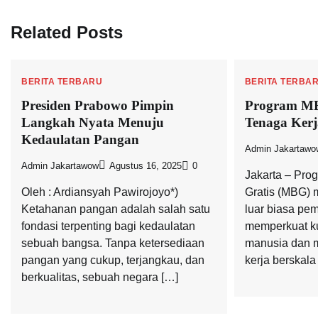
Related Posts
BERITA TERBARU
BERITA TERBA
Presiden Prabowo Pimpin
Program MB
Langkah Nyata Menuju
Tenaga Kerj
Kedaulatan Pangan
Admin Jakartawo
Admin Jakartawow
Agustus 16, 2025
0
Jakarta – Pro
Oleh : Ardiansyah Pawirojoyo*)
Gratis (MBG) 
Ketahanan pangan adalah salah satu
luar biasa pe
fondasi terpenting bagi kedaulatan
memperkuat ku
sebuah bangsa. Tanpa ketersediaan
manusia dan 
pangan yang cukup, terjangkau, dan
kerja berskala
berkualitas, sebuah negara […]