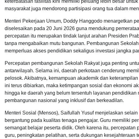
keterbatasan fasilitas kini memiliki peluang lebih besar unt
masyarakat juga mendorong partisipasi orang tua dalam me
Menteri Pekerjaan Umum, Doddy Hanggodo menargetkan pem
diselesaikan pada 20 Juni 2026 guna mendukung pemerataan 
percepatan itu merupakan tindak lanjut arahan Presiden Pr
tanpa mengabaikan mutu bangunan. Pembangunan Sekolah R
memperluas akses pendidikan sekaligus investasi jangka p
Percepatan pembangunan Sekolah Rakyat juga penting untu
antarwilayah. Selama ini, daerah perkotaan cenderung memili
pelosok. Akibatnya, kemampuan akademik dan keterampilan g
ini terus dibiarkan, maka ketimpangan sosial dan ekonomi 
hingga ke daerah yang belum tersentuh layanan pendidikan 
pembangunan nasional yang inklusif dan berkeadilan.
Menteri Sosial (Mensos), Saifullah Yusuf menjelaskan sela
bergantung pada kualitas tenaga pengajar. Guru memiliki p
semangat belajar peserta didik. Oleh karena itu, percepatan
guru, peningkatan pelatihan, serta dukungan kesejahteraan 