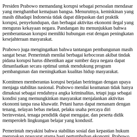
Presiden Prabowo memandang korupsi sebagai persoalan mendasar
yang menghambat kemajuan bangsa. Menurutnya, kemiskinan yang
masih dihadapi Indonesia tidak dapat dilepaskan dari praktik
korupsi, penyelundupan, dan berbagai aktivitas ekonomi ilegal yang
menguras kekayaan negara. Pandangan itu menunjukkan bahwa
pemberantasan korupsi memiliki hubungan erat dengan peningkatan
kesejahteraan masyarakat.
Prabowo juga mengingatkan bahwa tantangan pembangunan masih
sangat besar. Pemerintah menilai berbagai kebocoran akibat tindak
pidana korupsi harus dihentikan agar sumber daya negara dapat
dimanfaatkan secara optimal untuk mendukung program
pembangunan dan meningkatkan kualitas hidup masyarakat.
Komitmen memberantas korupsi berjalan beriringan dengan upaya
menjaga stabilitas nasional. Prabowo menilai keamanan tidak hanya
dimaknai sebagai rendahnya angka kriminalitas, tetapi juga sebagai
kondisi yang memungkinkan masyarakat menjalankan aktivitas
ekonomi tanpa rasa khawatir. Petani harus dapat menanam dengan
tenang, nelayan bebas melaut, pelaku usaha percaya diri
berinvestasi, tenaga pendidik dapat mengajar, dan peserta didik
memperoleh lingkungan belajar yang kondusif.
Pemerintah meyakini bahwa stabilitas sosial dan kepastian hukum
merupakan prasyarat utama bagi pertumbuhan ekonomi. Prabowo