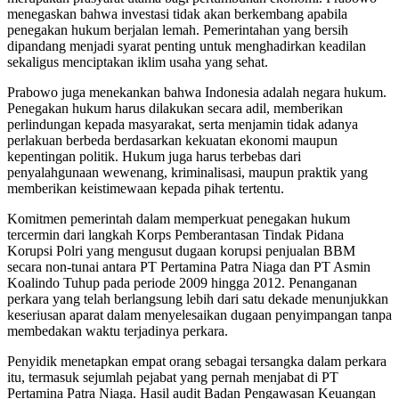
menegaskan bahwa investasi tidak akan berkembang apabila
penegakan hukum berjalan lemah. Pemerintahan yang bersih
dipandang menjadi syarat penting untuk menghadirkan keadilan
sekaligus menciptakan iklim usaha yang sehat.
Prabowo juga menekankan bahwa Indonesia adalah negara hukum.
Penegakan hukum harus dilakukan secara adil, memberikan
perlindungan kepada masyarakat, serta menjamin tidak adanya
perlakuan berbeda berdasarkan kekuatan ekonomi maupun
kepentingan politik. Hukum juga harus terbebas dari
penyalahgunaan wewenang, kriminalisasi, maupun praktik yang
memberikan keistimewaan kepada pihak tertentu.
Komitmen pemerintah dalam memperkuat penegakan hukum
tercermin dari langkah Korps Pemberantasan Tindak Pidana
Korupsi Polri yang mengusut dugaan korupsi penjualan BBM
secara non-tunai antara PT Pertamina Patra Niaga dan PT Asmin
Koalindo Tuhup pada periode 2009 hingga 2012. Penanganan
perkara yang telah berlangsung lebih dari satu dekade menunjukkan
keseriusan aparat dalam menyelesaikan dugaan penyimpangan tanpa
membedakan waktu terjadinya perkara.
Penyidik menetapkan empat orang sebagai tersangka dalam perkara
itu, termasuk sejumlah pejabat yang pernah menjabat di PT
Pertamina Patra Niaga. Hasil audit Badan Pengawasan Keuangan