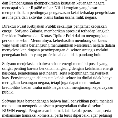
dan Pembangunan memperkirakan kerugian keuangan negara
mencapai sekitar Rp486 miliar. Nilai kerugian yang besar
memperlihatkan pentingnya pengawasan ketat terhadap pengelolaan
aset negara dan aktivitas bisnis badan usaha milik negara.
Direktur Pusat Kebijakan Publik sekaligus pengamat kebijakan
energi, Sofyano Zakaria, memberikan apresiasi terhadap langkah
Presiden Prabowo dan Kortas Tipikor Polri dalam mengungkap
perkara tersebut. Menurutnya, keberhasilan membongkar kasus
yang telah lama berlangsung menunjukkan keseriusan negara dalam
menyelesaikan dugaan penyimpangan di sektor strategis melalui
penegakan hukum yang profesional dan tidak pandang bulu.
Sofyano menjelaskan bahwa sektor energi memiliki posisi yang
sangat penting karena berkaitan langsung dengan ketahanan energi
nasional, pengelolaan aset negara, serta kepentingan masyarakat
luas. Penyimpangan dalam tata kelola sektor itu dinilai tidak hanya
merugikan keuangan negara, tetapi juga dapat menurunkan
kredibilitas badan usaha milik negara dan mengurangi kepercayaan
publik.
Sofyano juga berpandangan bahwa hasil penyidikan perlu menjadi
momentum memperkuat sistem pengendalian risiko di seluruh
BUMN energi. Pengawasan internal, tata kelola perusahaan, serta
mekanisme transaksi komersial perlu terus diperbaiki agar peluang