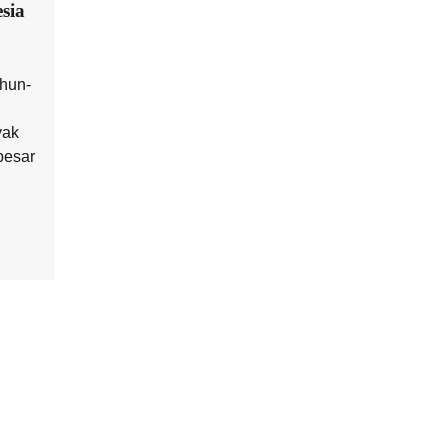
sia
ahun-
yak
besar