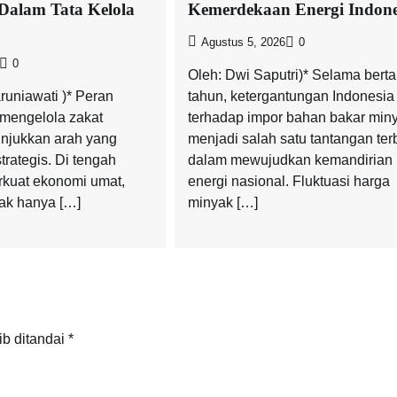
Dalam Tata Kelola
Kemerdekaan Energi Indone
Agustus 5, 2026
0
0
Oleh: Dwi Saputri)* Selama bert
runiawati )* Peran
tahun, ketergantungan Indonesia
mengelola zakat
terhadap impor bahan bakar min
njukkan arah yang
menjadi salah satu tantangan ter
strategis. Di tengah
dalam mewujudkan kemandirian
kuat ekonomi umat,
energi nasional. Fluktuasi harga
dak hanya […]
minyak […]
ib ditandai
*