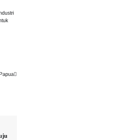
ndustri
ntuk
 Papua
uju