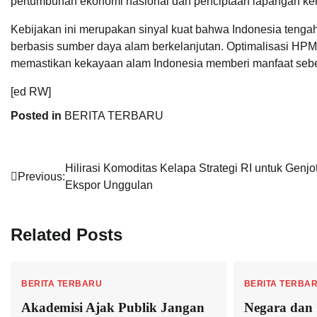
pertumbuhan ekonomi nasional dan penciptaan lapangan ker
Kebijakan ini merupakan sinyal kuat bahwa Indonesia tengah
berbasis sumber daya alam berkelanjutan. Optimalisasi HPM
memastikan kekayaan alam Indonesia memberi manfaat sebes
[ed RW]
Posted in
BERITA TERBARU
Navigasi
Hilirasi Komoditas Kelapa Strategi RI untuk Genjo
Previous:
Ekspor Unggulan
pos
Related Posts
BERITA TERBARU
BERITA TERBA
Akademisi Ajak Publik Jangan
Negara dan