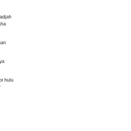
Gadjah
aha
gan
ya
or hulu
r