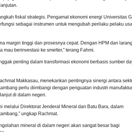
lanjutan.
langkah fiskal strategis. Pengamat ekonomi energi Universitas 
ungsi sebagai instrumen untuk mengubah perilaku pelaku us
na margin tinggi dan prosesnya cepat. Dengan HPM dan laran
a mau berinvestasi ke smelter,” terang Fahmi.
onggak penting dalam transformasi ekonomi berbasis sumber da
 Rachmat Makkasau, menekankan pentingnya sinergi antara sekt
or tambang perlu diimbangi dengan penguatan industri manufaktu
lanjut di dalam negeri.
i melalui Direktorat Jenderal Mineral dan Batu Bara, dalam
a tambang,” ungkap Rachmat.
golahan mineral di dalam negeri akan sangat besar bagi