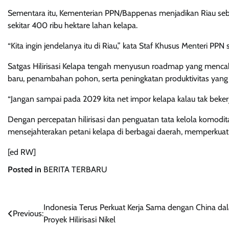
Sementara itu, Kementerian PPN/Bappenas menjadikan Riau sebaga
sekitar 400 ribu hektare lahan kelapa.
“Kita ingin jendelanya itu di Riau,” kata Staf Khusus Menteri PPN
Satgas Hilirisasi Kelapa tengah menyusun roadmap yang mencaku
baru, penambahan pohon, serta peningkatan produktivitas yang sa
“Jangan sampai pada 2029 kita net impor kelapa kalau tak bekerj
Dengan percepatan hilirisasi dan penguatan tata kelola komodit
mensejahterakan petani kelapa di berbagai daerah, memperkuat
[ed RW]
Posted in
BERITA TERBARU
Navigasi
Indonesia Terus Perkuat Kerja Sama dengan China da
Previous:
Proyek Hilirisasi Nikel
pos