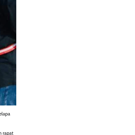
elapa
m rapat