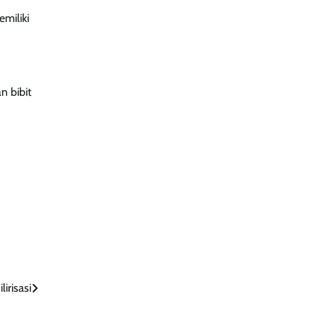
miliki
n bibit
irisasi