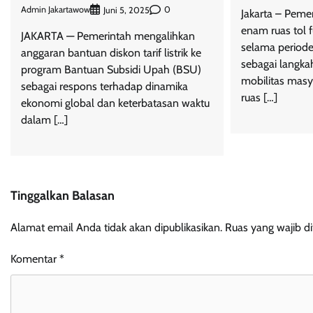
Admin Jakartawow
0
Juni 5, 2025
Jakarta – Pem
enam ruas tol f
JAKARTA — Pemerintah mengalihkan
selama period
anggaran bantuan diskon tarif listrik ke
sebagai langka
program Bantuan Subsidi Upah (BSU)
mobilitas masy
sebagai respons terhadap dinamika
ruas […]
ekonomi global dan keterbatasan waktu
dalam […]
Tinggalkan Balasan
Alamat email Anda tidak akan dipublikasikan.
Ruas yang wajib d
Komentar
*