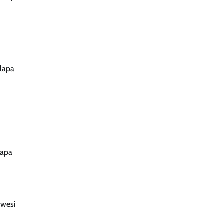
elapa
lapa
awesi