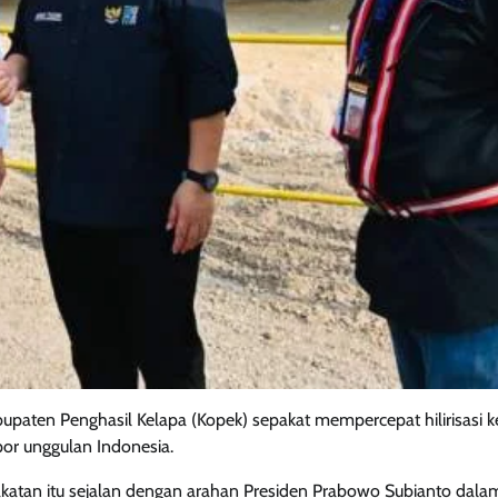
bupaten Penghasil Kelapa (Kopek) sepakat mempercepat hilirisasi k
or unggulan Indonesia.
atan itu sejalan dengan arahan Presiden Prabowo Subianto dala