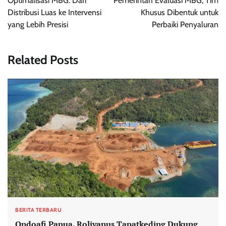
Optimalisasi MBG: Dari
Pemerintah Evaluasi MBG, Tim
Distribusi Luas ke Intervensi
Khusus Dibentuk untuk
yang Lebih Presisi
Perbaiki Penyaluran
Related Posts
BERITA TERBARU
Ondoafi Papua, Roliyanus Tapatkeding Dukung