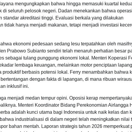
ndayana mengungkapkan bahwa hingga memasuki kuartal kedua
ak di seluruh pelosok negeri. Dadan menekankan bahwa operas
standar akreditasi tinggi. Evaluasi berkala yang dilakukan
n tidak hanya menjadi makanan, tetapi menjadi investasi kece
 bahwa ekonomi pedesaan sedang lesu terpatahkan oleh masifn
n Prabowo Subianto sendiri telah menaruh perhatian besar p
des sebagai tulang punggung ekonomi lokal. Menteri Koperasi F
ekadar lembaga keuangan, melainkan motor penciptaan lapan
 produktif berbasis potensi lokal. Ferry menambahkan bahwa k
 bertentangan dengan fakta di lapangan, di mana ribuan wirau
 inklusif ini.
l juga menjadi medan tempur opini. Oposisi kerap mempertanyak
baliknya. Menteri Koordinator Bidang Perekonomian Airlangga H
erba adalah kunci utama bagi Indonesia untuk naik kelas dan k
hwa industrialisasi di dalam negeri telah meningkatkan nilai
kspor bahan mentah. Laporan strategis tahun 2026 memperkuat p