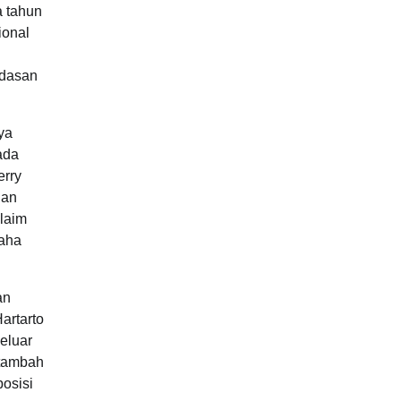
 tahun
ional
rdasan
ya
ada
erry
gan
laim
saha
an
artarto
eluar
 tambah
osisi