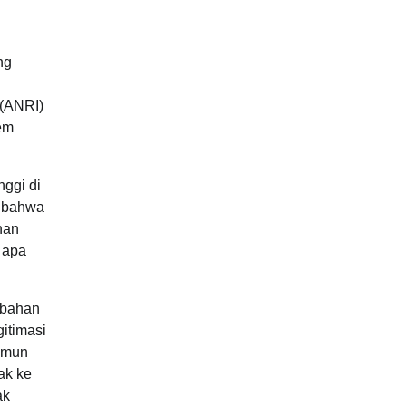
ng
 (ANRI)
em
nggi di
n bahwa
nan
a apa
ubahan
gitimasi
namun
ak ke
ak