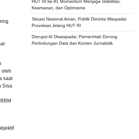
HUT RI ke-81 Momentum Menjaga Stabilitas,
Keamanan, dan Optimisme
Situasi Nasional Aman, Publik Diminta Waspadai
ring
Provokasi Jelang HUT RI
Disrupsi AI Diwaspadai, Pemerintah Dorong
Perlindungan Data dan Konten Jurnalistik
sar
n
 oleh
a saat
a Sisa
a BBM
bjektif