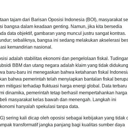
ataan tajam dari Barisan Oposisi Indonesia (BOI), masyarakat se
si bangsa dalam keadaan genting. Namun, jika kita bersedia
a data objektif, gambaran yang muncul justru sangat kontras.
 mundur; sebaliknya, bangsa ini sedang melakukan akselerasi be
dasi kemandirian nasional.
osisi adalah stabilitas ekonomi dan pengelolaan fiskal. Tudinga
bsidi BBM dan utang negara adalah klaim yang tidak didukung
wa baru-baru ini menegaskan bahwa ketahanan fiskal Indonesi
askan bahwa pemerintah telah menyiapkan bantalan fiskal berup
 mitigasi terhadap fluktuasi harga energi global. Data terbaru
i dinamika, pemerintah tetap berhasil mempertahankan harg
a beli masyarakat kelas bawah dan menengah. Langkah ini
onomi hanyalah spekulasi tanpa data.
) sering kali dicap oleh oposisi sebagai kebijakan yang tidak o
 dampak transformatif jangka panjang bagi kualitas sumber daya