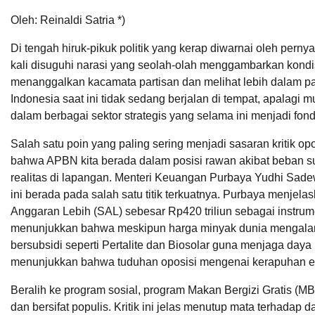
Oleh: Reinaldi Satria *)
Di tengah hiruk-pikuk politik yang kerap diwarnai oleh perny
kali disuguhi narasi yang seolah-olah menggambarkan kondi
menanggalkan kacamata partisan dan melihat lebih dalam pad
Indonesia saat ini tidak sedang berjalan di tempat, apalagi
dalam berbagai sektor strategis yang selama ini menjadi fon
Salah satu poin yang paling sering menjadi sasaran kritik op
bahwa APBN kita berada dalam posisi rawan akibat beban su
realitas di lapangan. Menteri Keuangan Purbaya Yudhi Sade
ini berada pada salah satu titik terkuatnya. Purbaya menjel
Anggaran Lebih (SAL) sebesar Rp420 triliun sebagai instrumen
menunjukkan bahwa meskipun harga minyak dunia mengalam
bersubsidi seperti Pertalite dan Biosolar guna menjaga day
menunjukkan bahwa tuduhan oposisi mengenai kerapuhan ek
Beralih ke program sosial, program Makan Bergizi Gratis (MBG
dan bersifat populis. Kritik ini jelas menutup mata terhadap