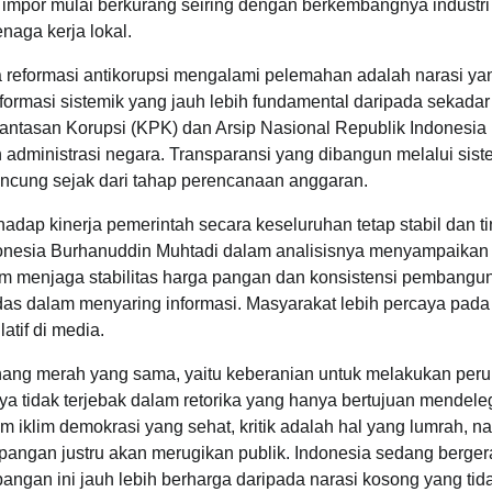
impor mulai berkurang seiring dengan berkembangnya industri
naga kerja lokal.
 reformasi antikorupsi mengalami pelemahan adalah narasi ya
ormasi sistemik yang jauh lebih fundamental daripada sekadar
antasan Korupsi (KPK) dan Arsip Nasional Republik Indonesia
administrasi negara. Transparansi yang dibangun melalui sist
 lancung sejak dari tahap perencanaan anggaran.
adap kinerja pemerintah secara keseluruhan tetap stabil dan ti
 Indonesia Burhanuddin Muhtadi dalam analisisnya menyampaika
m menjaga stabilitas harga pangan dan konsistensi pembangu
cerdas dalam menyaring informasi. Masyarakat lebih percaya pad
tif di media.
benang merah yang sama, yaitu keberanian untuk melakukan per
ya tidak terjebak dalam retorika yang hanya bertujuan mendele
am iklim demokrasi yang sehat, kritik adalah hal yang lumrah, 
apangan justru akan merugikan publik. Indonesia sedang berger
angan ini jauh lebih berharga daripada narasi kosong yang tid