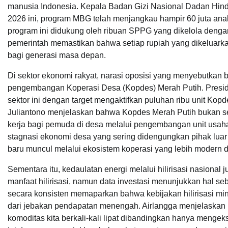
manusia Indonesia. Kepala Badan Gizi Nasional Dadan Hi
2026 ini, program MBG telah menjangkau hampir 60 juta an
program ini didukung oleh ribuan SPPG yang dikelola dengan 
pemerintah memastikan bahwa setiap rupiah yang dikeluarka
bagi generasi masa depan.
Di sektor ekonomi rakyat, narasi oposisi yang menyebutkan
pengembangan Koperasi Desa (Kopdes) Merah Putih. Preside
sektor ini dengan target mengaktifkan puluhan ribu unit Kop
Juliantono menjelaskan bahwa Kopdes Merah Putih bukan s
kerja bagi pemuda di desa melalui pengembangan unit usaha
stagnasi ekonomi desa yang sering didengungkan pihak luar
baru muncul melalui ekosistem koperasi yang lebih modern dan
Sementara itu, kedaulatan energi melalui hilirisasi nasiona
manfaat hilirisasi, namun data investasi menunjukkan hal se
secara konsisten memaparkan bahwa kebijakan hilirisasi min
dari jebakan pendapatan menengah. Airlangga menjelaskan ba
komoditas kita berkali-kali lipat dibandingkan hanya menge