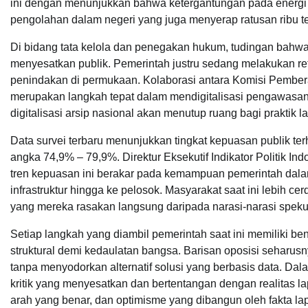
ini dengan menunjukkan bahwa ketergantungan pada energi 
pengolahan dalam negeri yang juga menyerap ratusan ribu te
Di bidang tata kelola dan penegakan hukum, tudingan bahwa
menyesatkan publik. Pemerintah justru sedang melakukan ref
penindakan di permukaan. Kolaborasi antara Komisi Pember
merupakan langkah tepat dalam mendigitalisasi pengawasan 
digitalisasi arsip nasional akan menutup ruang bagi praktik
Data survei terbaru menunjukkan tingkat kepuasan publik terh
angka 74,9% – 79,9%. Direktur Eksekutif Indikator Politik
tren kepuasan ini berakar pada kemampuan pemerintah dala
infrastruktur hingga ke pelosok. Masyarakat saat ini lebih 
yang mereka rasakan langsung daripada narasi-narasi spekula
Setiap langkah yang diambil pemerintah saat ini memiliki 
struktural demi kedaulatan bangsa. Barisan oposisi seharusn
tanpa menyodorkan alternatif solusi yang berbasis data. Dal
kritik yang menyesatkan dan bertentangan dengan realitas l
arah yang benar, dan optimisme yang dibangun oleh fakta lap