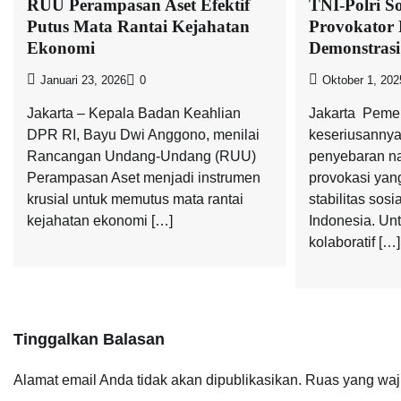
RUU Perampasan Aset Efektif
TNI-Polri S
Putus Mata Rantai Kejahatan
Provokator 
Ekonomi
Demonstrasi
Januari 23, 2026
0
Oktober 1, 202
Jakarta – Kepala Badan Keahlian
Jakarta  Pem
DPR RI, Bayu Dwi Anggono, menilai
keseriusanny
Rancangan Undang-Undang (RUU)
penyebaran na
Perampasan Aset menjadi instrumen
provokasi ya
krusial untuk memutus mata rantai
stabilitas sos
kejahatan ekonomi […]
Indonesia. Unt
kolaboratif […]
Tinggalkan Balasan
Alamat email Anda tidak akan dipublikasikan.
Ruas yang waj