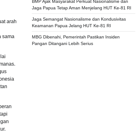
BMP Ajak Masyarakat Perkuat Nasionalisme dan
Jaga Papua Tetap Aman Menjelang HUT Ke-81 RI
Jaga Semangat Nasionalisme dan Kondusivitas
at arah
Keamanan Papua Jelang HUT Ke-81 RI
a sama
MBG Dibenahi, Pemerintah Pastikan Insiden
Pangan Ditangani Lebih Serius
lai
emanas.
gus
onesia
tan
peran
tapi
ngan
ur.