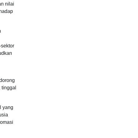
 nilai
rhadap
n
-sektor
judkan
ndorong
tinggal
l yang
usia
lomasi