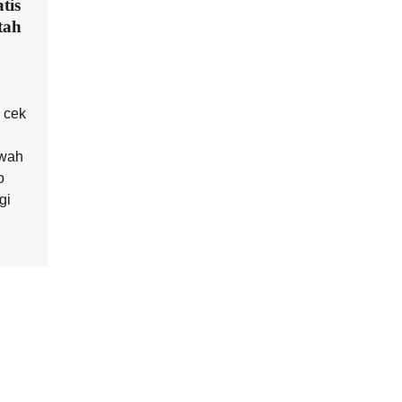
tis
tah
 cek
awah
o
gi