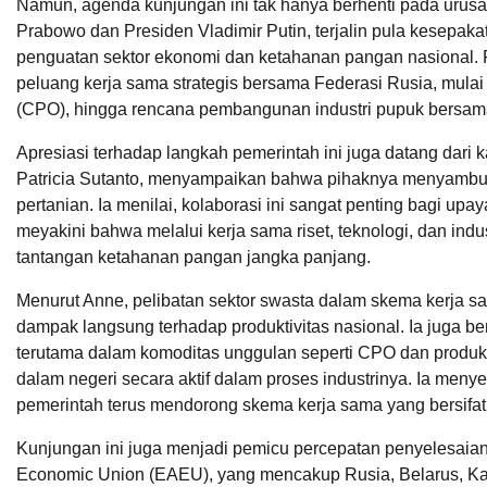
Namun, agenda kunjungan ini tak hanya berhenti pada urusan 
Prabowo dan Presiden Vladimir Putin, terjalin pula kesepak
penguatan sektor ekonomi dan ketahanan pangan nasional.
peluang kerja sama strategis bersama Federasi Rusia, mulai 
(CPO), hingga rencana pembangunan industri pupuk bersama d
Apresiasi terhadap langkah pemerintah ini juga datang dar
Patricia Sutanto, menyampaikan bahwa pihaknya menyambut
pertanian. Ia menilai, kolaborasi ini sangat penting bagi up
meyakini bahwa melalui kerja sama riset, teknologi, dan ind
tantangan ketahanan pangan jangka panjang.
Menurut Anne, pelibatan sektor swasta dalam skema kerja 
dampak langsung terhadap produktivitas nasional. Ia juga b
terutama dalam komoditas unggulan seperti CPO dan produk p
dalam negeri secara aktif dalam proses industrinya. Ia men
pemerintah terus mendorong skema kerja sama yang bersifat pa
Kunjungan ini juga menjadi pemicu percepatan penyelesaian
Economic Union (EAEU), yang mencakup Rusia, Belarus, Kaz