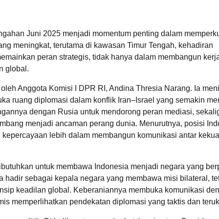
engahan Juni 2025 menjadi momentum penting dalam memperku
yang meningkat, terutama di kawasan Timur Tengah, kehadiran
mainkan peran strategis, tidak hanya dalam membangun kerj
n global.
 oleh Anggota Komisi I DPR RI, Andina Thresia Narang. Ia meni
ka ruang diplomasi dalam konflik Iran–Israel yang semakin m
ngannya dengan Rusia untuk mendorong peran mediasi, sekali
embang menjadi ancaman perang dunia. Menurutnya, posisi Ind
n kepercayaan lebih dalam membangun komunikasi antar kekua
 dibutuhkan untuk membawa Indonesia menjadi negara yang ber
a hadir sebagai kepala negara yang membawa misi bilateral, te
rinsip keadilan global. Keberaniannya membuka komunikasi de
amis memperlihatkan pendekatan diplomasi yang taktis dan teruk