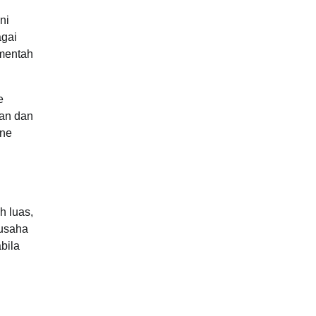
ni
agai
 mentah
e
gan dan
nne
h luas,
gusaha
bila