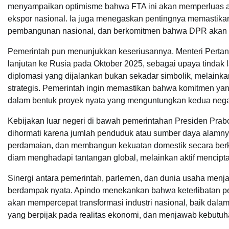
menyampaikan optimisme bahwa FTA ini akan memperluas aks
ekspor nasional. Ia juga menegaskan pentingnya memastika
pembangunan nasional, dan berkomitmen bahwa DPR akan m
Pemerintah pun menunjukkan keseriusannya. Menteri Perta
lanjutan ke Rusia pada Oktober 2025, sebagai upaya tindak l
diplomasi yang dijalankan bukan sekadar simbolik, melainkan
strategis. Pemerintah ingin memastikan bahwa komitmen yan
dalam bentuk proyek nyata yang menguntungkan kedua nega
Kebijakan luar negeri di bawah pemerintahan Presiden Prab
dihormati karena jumlah penduduk atau sumber daya alamnya
perdamaian, dan membangun kekuatan domestik secara berke
diam menghadapi tantangan global, melainkan aktif menciptak
Sinergi antara pemerintah, parlemen, dan dunia usaha menj
berdampak nyata. Apindo menekankan bahwa keterlibatan p
akan mempercepat transformasi industri nasional, baik dala
yang berpijak pada realitas ekonomi, dan menjawab kebutuh