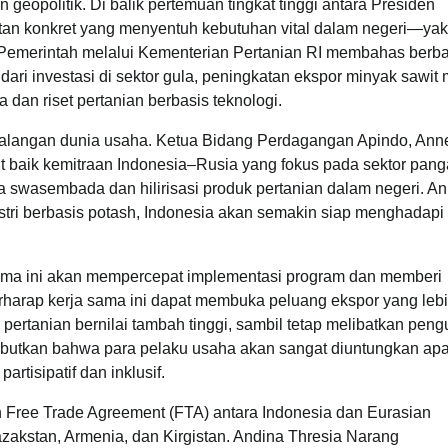
geopolitik. Di balik pertemuan tingkat tinggi antara Presiden
atan konkret yang menyentuh kebutuhan vital dalam negeri—yak
 Pemerintah melalui Kementerian Pertanian RI membahas berb
dari investasi di sektor gula, peningkatan ekspor minyak sawit
an riset pertanian berbasis teknologi.
i kalangan dunia usaha. Ketua Bidang Perdagangan Apindo, Ann
 baik kemitraan Indonesia–Rusia yang fokus pada sektor pan
aya swasembada dan hilirisasi produk pertanian dalam negeri. A
ustri berbasis potash, Indonesia akan semakin siap menghadapi
sama ini akan mempercepat implementasi program dan memberi
erharap kerja sama ini dapat membuka peluang ekspor yang lebi
ertanian bernilai tambah tinggi, sambil tetap melibatkan pen
yebutkan bahwa para pelaku usaha akan sangat diuntungkan apa
rtisipatif dan inklusif.
 Free Trade Agreement (FTA) antara Indonesia dan Eurasian
akstan, Armenia, dan Kirgistan. Andina Thresia Narang