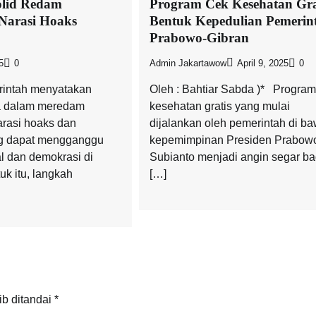
olid Redam
Program Cek Kesehatan Gra
Narasi Hoaks
Bentuk Kepedulian Pemerin
Prabowo-Gibran
5
0
Admin Jakartawow
April 9, 2025
0
erintah menyatakan
Oleh : Bahtiar Sabda )* Program
a dalam meredam
kesehatan gratis yang mulai
rasi hoaks dan
dijalankan oleh pemerintah di b
ng dapat mengganggu
kepemimpinan Presiden Prabow
ial dan demokrasi di
Subianto menjadi angin segar ba
uk itu, langkah
[…]
ib ditandai
*