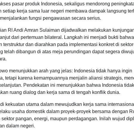
es pasar produk Indonesia, sekaligus mendorong peningkatan
n setiap kerja sama luar negeri membawa dampak langsung te
enjalankan fungsi pengawasan secara serius.
nian RI Andi Amran Sulaiman dijadwalkan melakukan kunjunga
anjut dari pertemuan bilateral. Langkah ini menjadi bukti bahwa
 terstruktur dan diarahkan pada implementasi konkret di sektor
g telah dibangun di atas meja perundingan dapat segera diwu
ra.
owo menunjukkan arah yang jelas: Indonesia tidak hanya ingin
, tetapi karena kemampuannya menjalin aliansi strategis, me
lanjutan. Pendekatan ini menunjukkan bahwa Indonesia tidak 
an ruang dialog dan kerja sama di tengah konflik dunia.
adi kekuatan utama dalam mewujudkan kerja sama internasiona
elaku usaha domestik dalam proyek-proyek bersama dengan R
m sektor pangan, energi, maupun perdagangan. Inilah wujud dip
an dalam negeri.