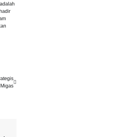
 adalah
hadir
lam
kan
ategis
 Migas