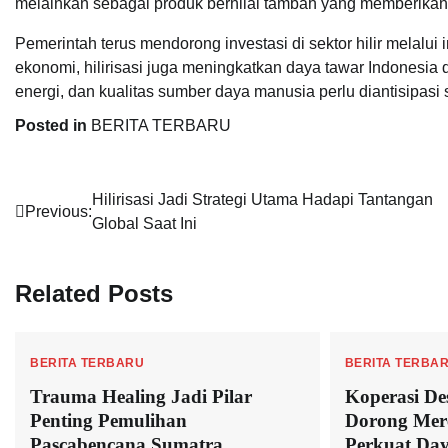
melainkan sebagai produk bernilai tambah yang memberikan h
Pemerintah terus mendorong investasi di sektor hilir melalu
ekonomi, hilirisasi juga meningkatkan daya tawar Indonesia d
energi, dan kualitas sumber daya manusia perlu diantisipasi 
Posted in
BERITA TERBARU
Navigasi
Hilirisasi Jadi Strategi Utama Hadapi Tantangan
Previous:
Global Saat Ini
pos
Related Posts
BERITA TERBARU
BERITA TERBA
Trauma Healing Jadi Pilar
Koperasi De
Penting Pemulihan
Dorong Mere
Pascabencana Sumatra
Perkuat Da