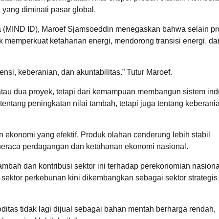
i yang diminati pasar global.
sia (MIND ID), Maroef Sjamsoeddin menegaskan bahwa selain p
tuk memperkuat ketahanan energi, mendorong transisi energi, da
si, keberanian, dan akuntabilitas.” Tutur Maroef.
u atau dua proyek, tetapi dari kemampuan membangun sistem indu
 tentang peningkatan nilai tambah, tetapi juga tentang keberani
an ekonomi yang efektif. Produk olahan cenderung lebih stabil
eraca perdagangan dan ketahanan ekonomi nasional.
i tambah dan kontribusi sektor ini terhadap perekonomian nasiona
ektor perkebunan kini dikembangkan sebagai sektor strategis
ditas tidak lagi dijual sebagai bahan mentah berharga rendah,