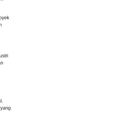
royek
n
stri
an
l.
 yang