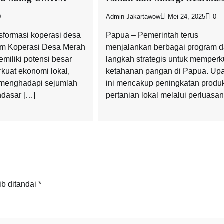
0
Admin Jakartawow
Mei 24, 2025
0
sformasi koperasi desa
Papua – Pemerintah terus
am Koperasi Desa Merah
menjalankan berbagai program 
emiliki potensi besar
langkah strategis untuk memperk
uat ekonomi lokal,
ketahanan pangan di Papua. Up
menghadapi sejumlah
ini mencakup peningkatan produ
dasar […]
pertanian lokal melalui perluasan
ib ditandai
*