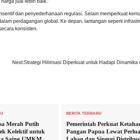
arga jual lebih baik.”
i insentif dan penyederhanaan regulasi. Selain memperkuat kem
alam perdagangan global. Ke depan, tantangan seperti infrastru
secara konsisten.
Next:
Strategi Hilirisasi Diperkuat untuk Hadapi Dinamika
RU
BERITA TERBARU
sa Merah Putih
Pemerintah Perkuat Ketaha
k Kolektif untuk
Pangan Papua Lewat Perlu
ya Saing UMKM
Lahan dan Sinergi Distribus