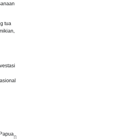
ksanaan
g tua
mikian,
vestasi
asional
 Papua