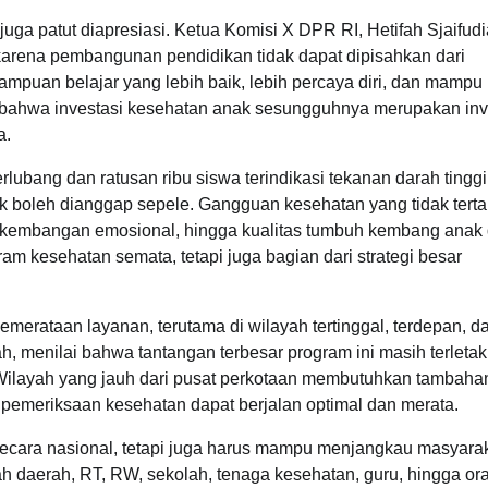
a patut diapresiasi. Ketua Komisi X DPR RI, Hetifah Sjaifudi
karena pembangunan pendidikan tidak dapat dipisahkan dari
ampuan belajar yang lebih baik, lebih percaya diri, dan mampu
 bahwa investasi kesehatan anak sesungguhnya merupakan inv
a.
lubang dan ratusan ribu siswa terindikasi tekanan darah tinggi
k boleh dianggap sepele. Gangguan kesehatan yang tidak tert
perkembangan emosional, hingga kualitas tumbuh kembang anak 
m kesehatan semata, tetapi juga bagian dari strategi besar
merataan layanan, terutama di wilayah tertinggal, terdepan, d
h, menilai bahwa tantangan terbesar program ini masih terleta
 Wilayah yang jauh dari pusat perkotaan membutuhkan tambaha
ar pemeriksaan kesehatan dapat berjalan optimal dan merata.
secara nasional, tetapi juga harus mampu menjangkau masyara
ah daerah, RT, RW, sekolah, tenaga kesehatan, guru, hingga or