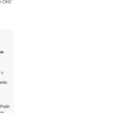
am CKG
sa
0
anto
Putih
or