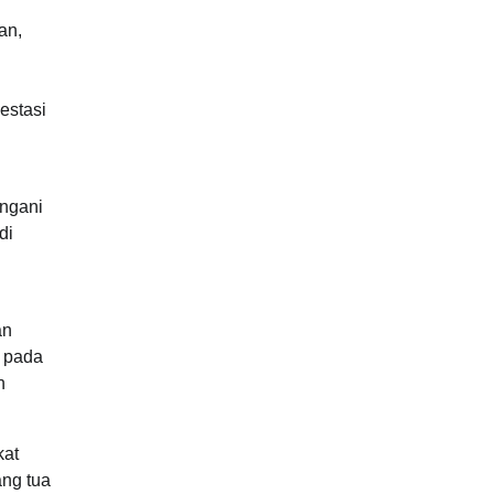
an,
estasi
angani
di
an
k pada
n
kat
ang tua