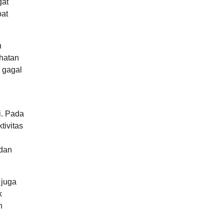
gat
pat
n
ehatan
n gagal
i. Pada
tivitas
 dan
 juga
k
n