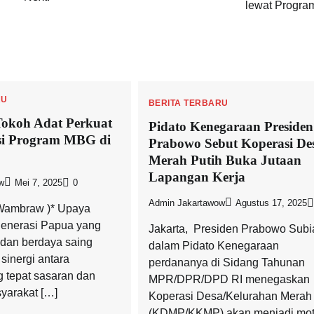
lewat Progr
RU
BERITA TERBARU
okoh Adat Perkuat
Pidato Kenegaraan Presiden
si Program MBG di
Prabowo Sebut Koperasi De
Merah Putih Buka Jutaan
Lapangan Kerja
w
Mei 7, 2025
0
Admin Jakartawow
Agustus 17, 2025
 Wambraw )* Upaya
enerasi Papua yang
Jakarta,  Presiden Prabowo Subi
 dan berdaya saing
dalam Pidato Kenegaraan
inergi antara
perdananya di Sidang Tahunan
g tepat sasaran dan
MPR/DPR/DPD RI menegaskan
yarakat […]
Koperasi Desa/Kelurahan Merah 
(KDMP/KKMP) akan menjadi mot