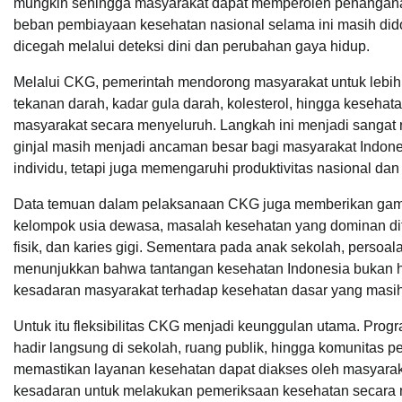
mungkin sehingga masyarakat dapat memperoleh penanganan 
beban pembiayaan kesehatan nasional selama ini masih did
dicegah melalui deteksi dini dan perubahan gaya hidup.
Melalui CKG, pemerintah mendorong masyarakat untuk lebih
tekanan darah, kadar gula darah, kolesterol, hingga keseha
masyarakat secara menyeluruh. Langkah ini menjadi sangat re
ginjal masih menjadi ancaman besar bagi masyarakat Indone
individu, tetapi juga memengaruhi produktivitas nasional d
Data temuan dalam pelaksanaan CKG juga memberikan gamba
kelompok usia dewasa, masalah kesehatan yang dominan ditemu
fisik, dan karies gigi. Sementara pada anak sekolah, persoal
menunjukkan bahwa tantangan kesehatan Indonesia bukan han
kesadaran masyarakat terhadap kesehatan dasar yang masih 
Untuk itu fleksibilitas CKG menjadi keunggulan utama. Program
hadir langsung di sekolah, ruang publik, hingga komunitas pe
memastikan layanan kesehatan dapat diakses oleh masyaraka
kesadaran untuk melakukan pemeriksaan kesehatan secara m