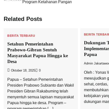
Program Ketahanan Pangan
pos
Related Posts
BERITA TERBA
BERITA TERBARU
Dukungan T
Setahun Pemerintahan
Implementa
Prabowo-Gibran Sentuh
Papua
Masyarakat Papua Hingga ke
Desa
Admin Jakartawo
Oktober 18, 2025
0
Oleh : Yonas
mewujudkan g
Papua – Setahun Pemerintahan
sehat, cerdas,
Presiden Prabowo Subianto dan Wakil
membutuhkan s
Presiden Gibran Rakabuming telah
kebijakan yan
menyentuh semua lapisan masyarakat
dukungan mas
Papua hingga ke desa. Program –
program pemerintahan […]