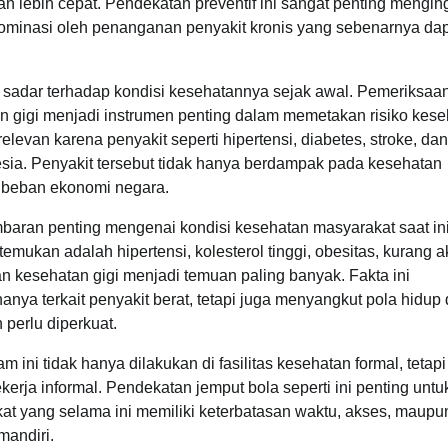
lebih cepat. Pendekatan preventif ini sangat penting mengin
ominasi oleh penanganan penyakit kronis yang sebenarnya da
 sadar terhadap kondisi kesehatannya sejak awal. Pemeriksaa
tan gigi menjadi instrumen penting dalam memetakan risiko kes
levan karena penyakit seperti hipertensi, diabetes, stroke, da
sia. Penyakit tersebut tidak hanya berdampak pada kesehatan
an beban ekonomi negara.
ran penting mengenai kondisi kesehatan masyarakat saat in
kan adalah hipertensi, kolesterol tinggi, obesitas, kurang ak
an kesehatan gigi menjadi temuan paling banyak. Fakta ini
ya terkait penyakit berat, tetapi juga menyangkut pola hidup
perlu diperkuat.
 ini tidak hanya dilakukan di fasilitas kesehatan formal, tetapi
kerja informal. Pendekatan jemput bola seperti ini penting untu
t yang selama ini memiliki keterbatasan waktu, akses, maupu
andiri.