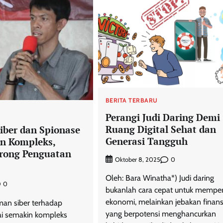
BERITA TERBARU
U
Perangi Judi Daring Demi
Ruang Digital Sehat dan
ber dan Spionase
Generasi Tangguh
n Kompleks,
orong Penguatan
0
Oktober 8, 2025
Oleh: Bara Winatha*) Judi daring
0
bukanlah cara cepat untuk memper
ekonomi, melainkan jebakan finans
man siber terhadap
yang berpotensi menghancurkan
lai semakin kompleks