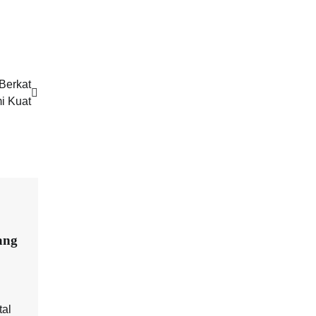
Berkat
i Kuat
ang
tal