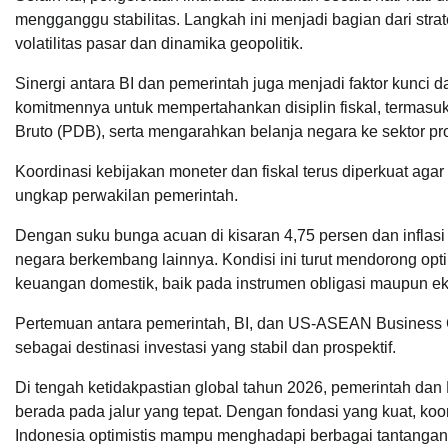
mengganggu stabilitas. Langkah ini menjadi bagian dari str
volatilitas pasar dan dinamika geopolitik.
Sinergi antara BI dan pemerintah juga menjadi faktor kunc
komitmennya untuk mempertahankan disiplin fiskal, termasu
Bruto (PDB), serta mengarahkan belanja negara ke sektor pro
Koordinasi kebijakan moneter dan fiskal terus diperkuat agar
ungkap perwakilan pemerintah.
Dengan suku bunga acuan di kisaran 4,75 persen dan inflasi yan
negara berkembang lainnya. Kondisi ini turut mendorong opt
keuangan domestik, baik pada instrumen obligasi maupun ek
Pertemuan antara pemerintah, BI, dan US-ASEAN Business Co
sebagai destinasi investasi yang stabil dan prospektif.
Di tengah ketidakpastian global tahun 2026, pemerintah d
berada pada jalur yang tepat. Dengan fondasi yang kuat, koor
Indonesia optimistis mampu menghadapi berbagai tantangan