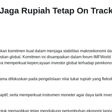
 Jaga Rupiah Tetap On Track
skan komitmen kuat dalam menjaga stabilitas makroekonomi d
stian global. Komitmen ini disampaikan dalam forum IMFWorld
paya memperkuat kepercayaan investor global terhadap perekon
ma difokuskan pada pengelolaan nilai tukar rupiah yang fleksi
daptif, serta memperkuat instrumen moneter agar daya tarik inves
ati untuk memastikan tetap mendukung pertumbuhan ekonomi tanp