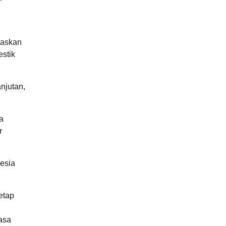
gaskan
estik
njutan,
ra
r
esia
etap
,
asa