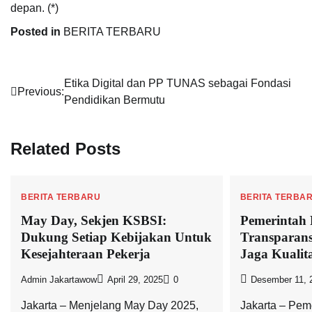
depan. (*)
Posted in
BERITA TERBARU
Navigasi
Etika Digital dan PP TUNAS sebagai Fondasi
Previous:
Pendidikan Bermutu
pos
Related Posts
BERITA TERBARU
BERITA TERBA
May Day, Sekjen KSBSI:
Pemerintah 
Dukung Setiap Kebijakan Untuk
Transparans
Kesejahteraan Pekerja
Jaga Kuali
Admin Jakartawow
April 29, 2025
0
Desember 11, 
Jakarta – Menjelang May Day 2025,
Jakarta – Pem