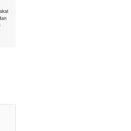
akat
dan
i