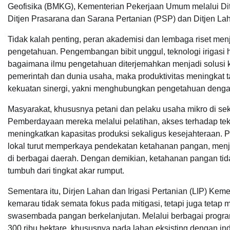
Geofisika (BMKG), Kementerian Pekerjaan Umum melalui Dit
Ditjen Prasarana dan Sarana Pertanian (PSP) dan Ditjen Laha
Tidak kalah penting, peran akademisi dan lembaga riset me
pengetahuan. Pengembangan bibit unggul, teknologi irigasi h
bagaimana ilmu pengetahuan diterjemahkan menjadi solusi ko
pemerintah dan dunia usaha, maka produktivitas meningkat t
kekuatan sinergi, yakni menghubungkan pengetahuan dengan 
Masyarakat, khususnya petani dan pelaku usaha mikro di sekt
Pemberdayaan mereka melalui pelatihan, akses terhadap te
meningkatkan kapasitas produksi sekaligus kesejahteraan.
lokal turut memperkaya pendekatan ketahanan pangan, menjad
di berbagai daerah. Dengan demikian, ketahanan pangan tida
tumbuh dari tingkat akar rumput.
Sementara itu, Dirjen Lahan dan Irigasi Pertanian (LIP) Ke
kemarau tidak semata fokus pada mitigasi, tetapi juga teta
swasembada pangan berkelanjutan. Melalui berbagai program 
300 ribu hektare, khususnya pada lahan eksisting dengan ind