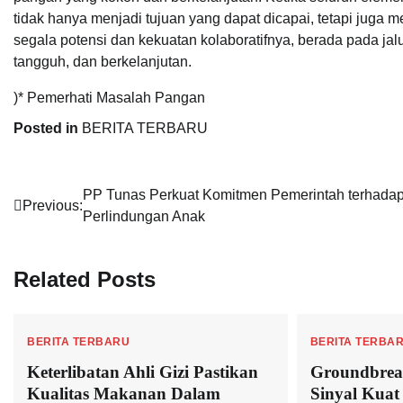
tidak hanya menjadi tujuan yang dapat dicapai, tetapi juga
segala potensi dan kekuatan kolaboratifnya, berada pada ja
tangguh, dan berkelanjutan.
)* Pemerhati Masalah Pangan
Posted in
BERITA TERBARU
Navigasi
PP Tunas Perkuat Komitmen Pemerintah terhada
Previous:
Perlindungan Anak
pos
Related Posts
BERITA TERBARU
BERITA TERBA
Keterlibatan Ahli Gizi Pastikan
Groundbreak
Kualitas Makanan Dalam
Sinyal Kuat