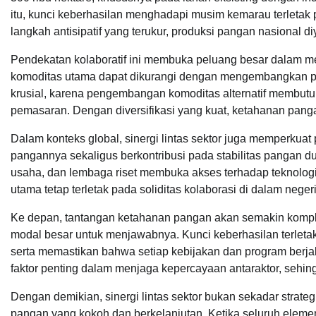
itu, kunci keberhasilan menghadapi musim kemarau terletak p
langkah antisipatif yang terukur, produksi pangan nasional di
Pendekatan kolaboratif ini membuka peluang besar dalam me
komoditas utama dapat dikurangi dengan mengembangkan pot
krusial, karena pengembangan komoditas alternatif membutuhk
pemasaran. Dengan diversifikasi yang kuat, ketahanan pangan
Dalam konteks global, sinergi lintas sektor juga memperku
pangannya sekaligus berkontribusi pada stabilitas pangan d
usaha, dan lembaga riset membuka akses terhadap teknologi,
utama tetap terletak pada soliditas kolaborasi di dalam neger
Ke depan, tantangan ketahanan pangan akan semakin komple
modal besar untuk menjawabnya. Kunci keberhasilan terleta
serta memastikan bahwa setiap kebijakan dan program berjala
faktor penting dalam menjaga kepercayaan antaraktor, sehing
Dengan demikian, sinergi lintas sektor bukan sekadar str
pangan yang kokoh dan berkelanjutan. Ketika seluruh elem