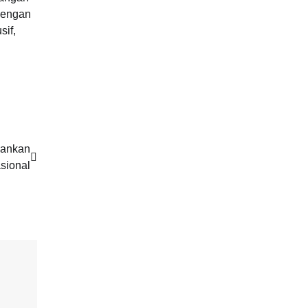
 dengan
sif,
mankan
sional