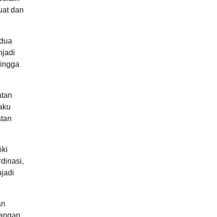
uat dan
 dua
njadi
hingga
atan
aku
atan
iki
dinasi,
jadi
an
pangan