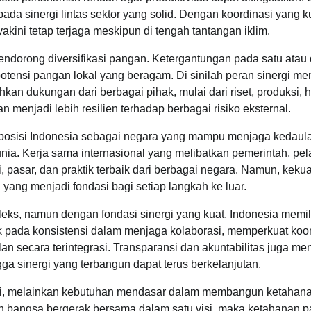
ada sinergi lintas sektor yang solid. Dengan koordinasi yang k
yakini tetap terjaga meskipun di tengah tantangan iklim.
ndorong diversifikasi pangan. Ketergantungan pada satu atau
ensi pangan lokal yang beragam. Di sinilah peran sinergi me
an dukungan dari berbagai pihak, mulai dari riset, produksi, 
 menjadi lebih resilien terhadap berbagai risiko eksternal.
at posisi Indonesia sebagai negara yang mampu menjaga kedaul
unia. Kerja sama internasional yang melibatkan pemerintah, pel
 pasar, dan praktik terbaik dari berbagai negara. Namun, keku
i yang menjadi fondasi bagi setiap langkah ke luar.
ks, namun dengan fondasi sinergi yang kuat, Indonesia memil
k pada konsistensi dalam menjaga kolaborasi, memperkuat koor
n secara terintegrasi. Transparansi dan akuntabilitas juga men
ga sinergi yang terbangun dapat terus berkelanjutan.
ategi, melainkan kebutuhan mendasar dalam membangun ketahan
en bangsa bergerak bersama dalam satu visi, maka ketahanan 