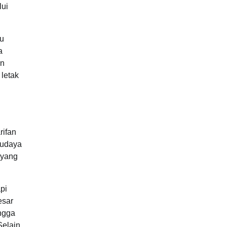
lui
mu
a
an
letak
rifan
budaya
 yang
pi
esar
ingga
Selain