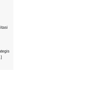
itasi
ategis
]