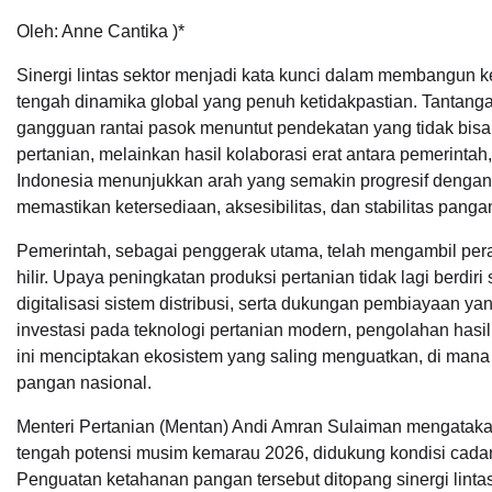
Oleh: Anne Cantika )*
Sinergi lintas sektor menjadi kata kunci dalam membangun ke
tengah dinamika global yang penuh ketidakpastian. Tantangan
gangguan rantai pasok menuntut pendekatan yang tidak bisa 
pertanian, melainkan hasil kolaborasi erat antara pemerintah
Indonesia menunjukkan arah yang semakin progresif dengan 
memastikan ketersediaan, aksesibilitas, dan stabilitas pangan
Pemerintah, sebagai penggerak utama, telah mengambil peran 
hilir. Upaya peningkatan produksi pertanian tidak lagi berdiri
digitalisasi sistem distribusi, serta dukungan pembiayaan yang 
investasi pada teknologi pertanian modern, pengolahan hasil
ini menciptakan ekosistem yang saling menguatkan, di mana s
pangan nasional.
Menteri Pertanian (Mentan) Andi Amran Sulaiman mengatakan
tengah potensi musim kemarau 2026, didukung kondisi cadanga
Penguatan ketahanan pangan tersebut ditopang sinergi lintas