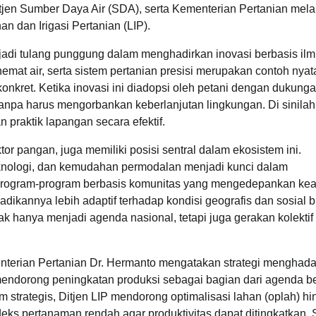
jen Sumber Daya Air (SDA), serta Kementerian Pertanian mela
n dan Irigasi Pertanian (LIP).
njadi tulang punggung dalam menghadirkan inovasi berbasis il
emat air, serta sistem pertanian presisi merupakan contoh nyat
nkret. Ketika inovasi ini diadopsi oleh petani dengan dukung
anpa harus mengorbankan keberlanjutan lingkungan. Di sinilah 
praktik lapangan secara efektif.
or pangan, juga memiliki posisi sentral dalam ekosistem ini.
knologi, dan kemudahan permodalan menjadi kunci dalam
 Program-program berbasis komunitas yang mengedepankan kea
ikannya lebih adaptif terhadap kondisi geografis dan sosial 
k hanya menjadi agenda nasional, tetapi juga gerakan kolektif
menterian Pertanian Dr. Hermanto mengatakan strategi menghada
p mendorong peningkatan produksi sebagai bagian dari agenda b
strategis, Ditjen LIP mendorong optimalisasi lahan (oplah) h
eks pertanaman rendah agar produktivitas dapat ditingkatkan. 