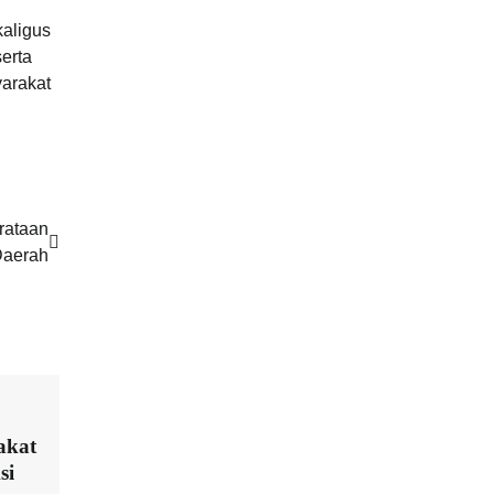
aligus
erta
arakat
rataan
Daerah
akat
si