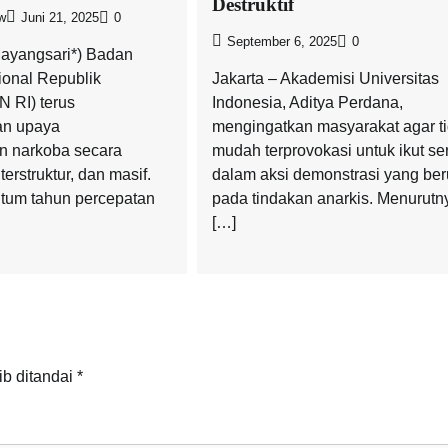
Destruktif
w
Juni 21, 2025
0
September 6, 2025
0
Mayangsari*) Badan
ional Republik
Jakarta – Akademisi Universitas
N RI) terus
Indonesia, Aditya Perdana,
n upaya
mengingatkan masyarakat agar t
n narkoba secara
mudah terprovokasi untuk ikut se
erstruktur, dan masif.
dalam aksi demonstrasi yang ber
um tahun percepatan
pada tindakan anarkis. Menurutn
[…]
ib ditandai
*