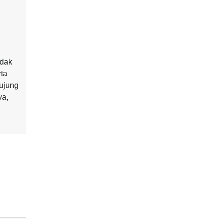
idak
rta
ujung
ya,