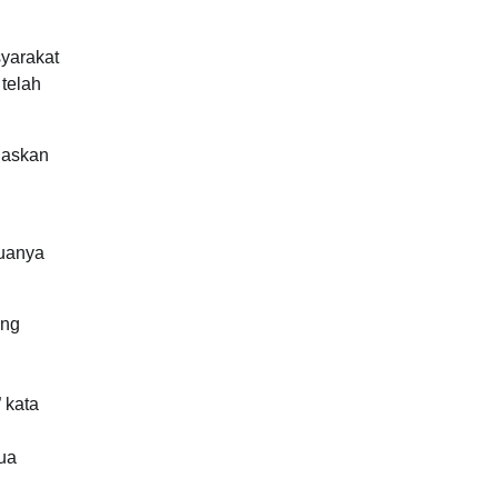
syarakat
 telah
gaskan
muanya
ang
i
” kata
ua