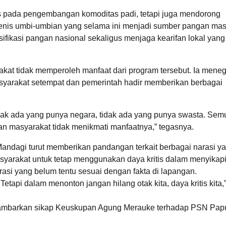
us pada pengembangan komoditas padi, tetapi juga mendorong
 jenis umbi-umbian yang selama ini menjadi sumber pangan ma
ifikasi pangan nasional sekaligus menjaga kearifan lokal yang
kat tidak memperoleh manfaat dari program tersebut. Ia mene
yarakat setempat dan pemerintah hadir memberikan berbagai
idak ada yang punya negara, tidak ada yang punya swasta. Se
kan masyarakat tidak menikmati manfaatnya,” tegasnya.
andagi turut memberikan pandangan terkait berbagai narasi y
arakat untuk tetap menggunakan daya kritis dalam menyikap
rasi yang belum tentu sesuai dengan fakta di lapangan.
Tetapi dalam menonton jangan hilang otak kita, daya kritis kita,
gambarkan sikap Keuskupan Agung Merauke terhadap PSN Pap