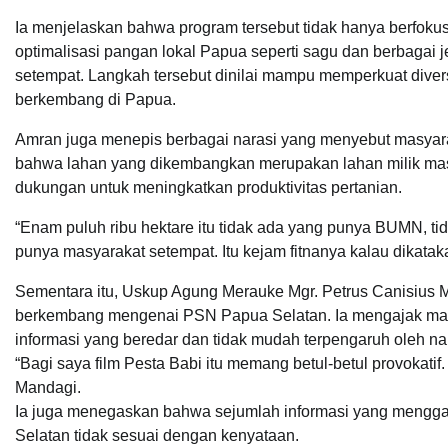
Ia menjelaskan bahwa program tersebut tidak hanya berfok
optimalisasi pangan lokal Papua seperti sagu dan berbagai
setempat. Langkah tersebut dinilai mampu memperkuat divers
berkembang di Papua.
Amran juga menepis berbagai narasi yang menyebut masyara
bahwa lahan yang dikembangkan merupakan lahan milik mas
dukungan untuk meningkatkan produktivitas pertanian.
“Enam puluh ribu hektare itu tidak ada yang punya BUMN, t
punya masyarakat setempat. Itu kejam fitnanya kalau dikata
Sementara itu, Uskup Agung Merauke Mgr. Petrus Canisius M
berkembang mengenai PSN Papua Selatan. Ia mengajak masy
informasi yang beredar dan tidak mudah terpengaruh oleh na
“Bagi saya film Pesta Babi itu memang betul-betul provokatif. 
Mandagi.
Ia juga menegaskan bahwa sejumlah informasi yang meng
Selatan tidak sesuai dengan kenyataan.