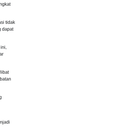
ngkat
i tidak
g dapat
ini,
ar
libat
ibatan
g
njadi