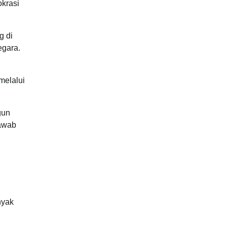
okrasi
g di
egara.
melalui
gun
jawab
nyak