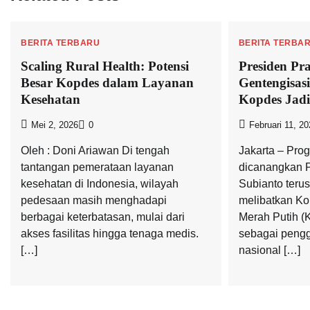
BERITA TERBARU
BERITA TERBA
Scaling Rural Health: Potensi
Presiden P
Besar Kopdes dalam Layanan
Gentengisasi
Kesehatan
Kopdes Jadi
Mei 2, 2026
0
Februari 11, 2
Oleh : Doni Ariawan Di tengah
Jakarta – Pro
tantangan pemerataan layanan
dicanangkan 
kesehatan di Indonesia, wilayah
Subianto teru
pedesaan masih menghadapi
melibatkan Ko
berbagai keterbatasan, mulai dari
Merah Putih (
akses fasilitas hingga tenaga medis.
sebagai pengg
[…]
nasional […]