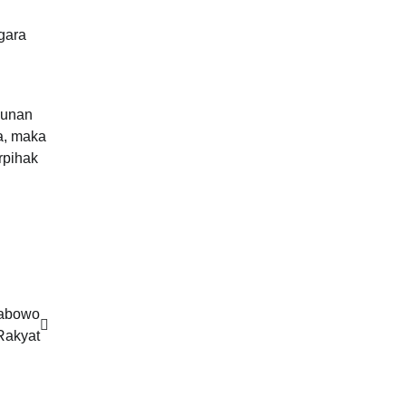
gara
gunan
ya, maka
rpihak
rabowo
Rakyat