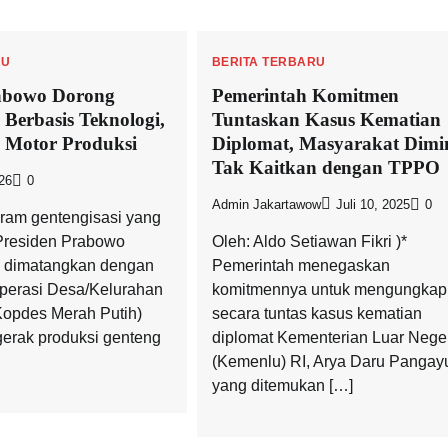
RU
BERITA TERBARU
rabowo Dorong
Pemerintah Komitmen
 Berbasis Teknologi,
Tuntaskan Kasus Kematian
 Motor Produksi
Diplomat, Masyarakat Dimi
Tak Kaitkan dengan TPPO
026
0
Admin Jakartawow
Juli 10, 2025
0
gram gentengisasi yang
Presiden Prabowo
Oleh: Aldo Setiawan Fikri )*
s dimatangkan dengan
Pemerintah menegaskan
perasi Desa/Kelurahan
komitmennya untuk mengungkap
Kopdes Merah Putih)
secara tuntas kasus kematian
erak produksi genteng
diplomat Kementerian Luar Nege
(Kemenlu) RI, Arya Daru Pangay
yang ditemukan […]