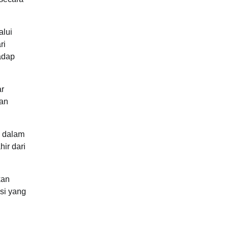
alui
ri
adap
ar
kan
a dalam
ir dari
kan
si yang