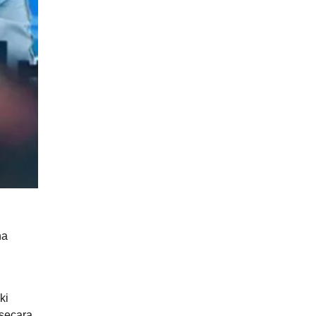
na
ki
 secara