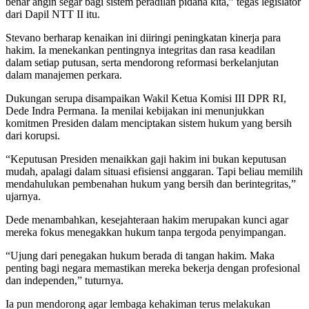
benar angin segar bagi sistem peradilan pidana kita,” tegas legislator
dari Dapil NTT II itu.
Stevano berharap kenaikan ini diiringi peningkatan kinerja para
hakim. Ia menekankan pentingnya integritas dan rasa keadilan
dalam setiap putusan, serta mendorong reformasi berkelanjutan
dalam manajemen perkara.
Dukungan serupa disampaikan Wakil Ketua Komisi III DPR RI,
Dede Indra Permana. Ia menilai kebijakan ini menunjukkan
komitmen Presiden dalam menciptakan sistem hukum yang bersih
dari korupsi.
“Keputusan Presiden menaikkan gaji hakim ini bukan keputusan
mudah, apalagi dalam situasi efisiensi anggaran. Tapi beliau memilih
mendahulukan pembenahan hukum yang bersih dan berintegritas,”
ujarnya.
Dede menambahkan, kesejahteraan hakim merupakan kunci agar
mereka fokus menegakkan hukum tanpa tergoda penyimpangan.
“Ujung dari penegakan hukum berada di tangan hakim. Maka
penting bagi negara memastikan mereka bekerja dengan profesional
dan independen,” tuturnya.
Ia pun mendorong agar lembaga kehakiman terus melakukan