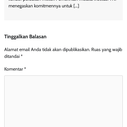
menegaskan komitmennya untuk […]
Tinggalkan Balasan
Alamat email Anda tidak akan dipublikasikan.
Ruas yang wajib
ditandai
*
Komentar
*