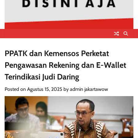
PPATK dan Kemensos Perketat
Pengawasan Rekening dan E-Wallet
Terindikasi Judi Daring
Posted on
Agustus 15, 2025
by
admin jakartawow