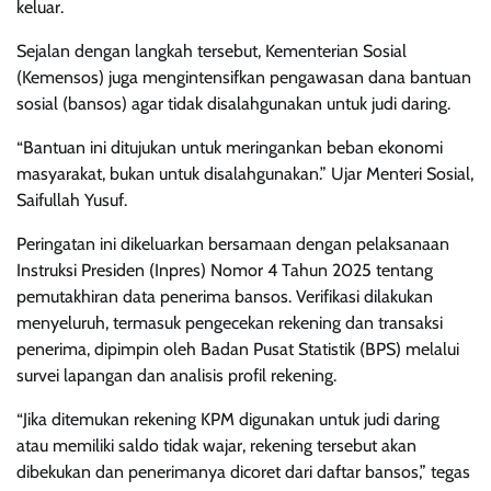
keluar.
Sejalan dengan langkah tersebut, Kementerian Sosial
(Kemensos) juga mengintensifkan pengawasan dana bantuan
sosial (bansos) agar tidak disalahgunakan untuk judi daring.
“Bantuan ini ditujukan untuk meringankan beban ekonomi
masyarakat, bukan untuk disalahgunakan.” Ujar Menteri Sosial,
Saifullah Yusuf.
Peringatan ini dikeluarkan bersamaan dengan pelaksanaan
Instruksi Presiden (Inpres) Nomor 4 Tahun 2025 tentang
pemutakhiran data penerima bansos. Verifikasi dilakukan
menyeluruh, termasuk pengecekan rekening dan transaksi
penerima, dipimpin oleh Badan Pusat Statistik (BPS) melalui
survei lapangan dan analisis profil rekening.
“Jika ditemukan rekening KPM digunakan untuk judi daring
atau memiliki saldo tidak wajar, rekening tersebut akan
dibekukan dan penerimanya dicoret dari daftar bansos,” tegas