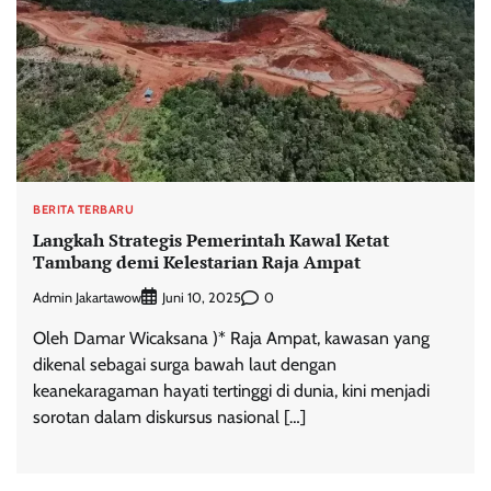
BERITA TERBARU
Langkah Strategis Pemerintah Kawal Ketat
Tambang demi Kelestarian Raja Ampat
Admin Jakartawow
0
Juni 10, 2025
Oleh Damar Wicaksana )* Raja Ampat, kawasan yang
dikenal sebagai surga bawah laut dengan
keanekaragaman hayati tertinggi di dunia, kini menjadi
sorotan dalam diskursus nasional […]