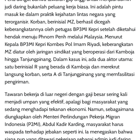
judi daring bukanlah peluang kerja biasa. Ini adalah pintu
masuk ke dalam praktik kejahatan lintas negara yang
terorganisir. Korban, berinisial MZ, berhasil dicegah
keberangkatannya oleh petugas BP3MI Kepri setelah diketahui
hendak menuju Phnom Penh melalui Malaysia. Menurut
Kepala BP3MI Kepri Kombes Pol Imam Riyadi, keberangkatan
MZ diatur oleh jaringan sindikat yang beroperasi dari Kamboja
hingga Tanjungpinang. Dalam kasus ini, ada dua aktor utama:
satu berinisial R yang berada di Kamboja dan merekrut
langsung korban, serta A di Tanjungpinang yang memfasilitasi
pengiriman.
Tawaran bekerja di luar negeri dengan gaji besar sering kali
menjadi umpan yang efektif, apalagi bagi masyarakat yang
sedang menghadapi tekanan ekonomi. Namun, sebagaimana
diungkapkan oleh Menteri Perlindungan Pekerja Migran
Indonesia (P2MI), Abdul Kadir Karding, masyarakat harus
waspada terhadap jebakan seperti ini. Ia menegaskan bahwa
siapa pun yang ditawari pekerjaan sebagai admin judi daring