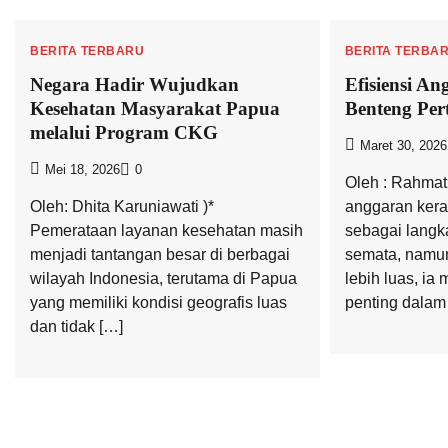
BERITA TERBARU
BERITA TERBA
Negara Hadir Wujudkan
Efisiensi An
Kesehatan Masyarakat Papua
Benteng Pe
melalui Program CKG
Maret 30, 2026
Mei 18, 2026
0
Oleh : Rahmat 
Oleh: Dhita Karuniawati )*
anggaran kera
Pemerataan layanan kesehatan masih
sebagai lang
menjadi tantangan besar di berbagai
semata, namu
wilayah Indonesia, terutama di Papua
lebih luas, ia
yang memiliki kondisi geografis luas
penting dala
dan tidak […]