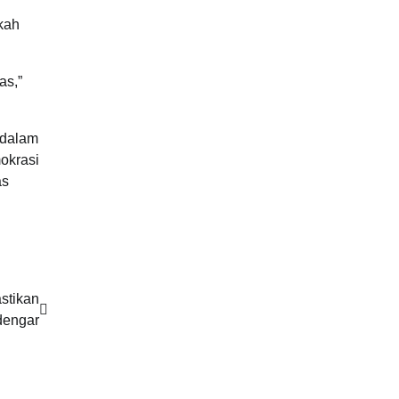
kah
as,”
 dalam
okrasi
as
stikan
dengar