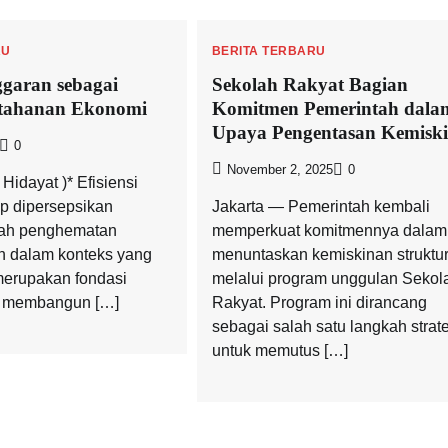
RU
BERITA TERBARU
ggaran sebagai
Sekolah Rakyat Bagian
rtahanan Ekonomi
Komitmen Pemerintah dala
Upaya Pengentasan Kemisk
0
November 2, 2025
0
Hidayat )* Efisiensi
p dipersepsikan
Jakarta — Pemerintah kembali
kah penghematan
memperkuat komitmennya dalam
n dalam konteks yang
menuntaskan kemiskinan struktur
 merupakan fondasi
melalui program unggulan Sekol
m membangun […]
Rakyat. Program ini dirancang
sebagai salah satu langkah strat
untuk memutus […]