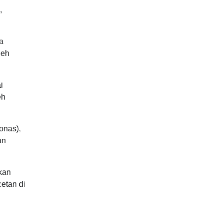
,
a
leh
i
eh
onas),
an
kan
etan di