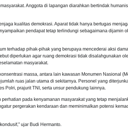
masyarakat. Anggota di lapangan diarahkan bertindak humanis
enjaga kualitas demokrasi. Aparat tidak hanya bertugas menjag
nyampaikan pendapat tetap terlindungi sebagaimana dijamin o
ukum terhadap pihak-pihak yang berupaya mencederai aksi dama
sebut diperlukan agar ruang demokrasi tidak disalahgunakan ol
eselamatan masyarakat.
 konsentrasi massa, antara lain kawasan Monumen Nasional (M
mlah ruas jalan utama di sekitarnya. Personel yang diterjunk
s Polri, prajurit TNI, serta unsur pendukung lainnya.
h perhatian pada kenyamanan masyarakat yang tetap menjalan
 mengatur pergerakan kendaraan dan meminimalkan potensi kemac
kondusif,” ujar Budi Hermanto.