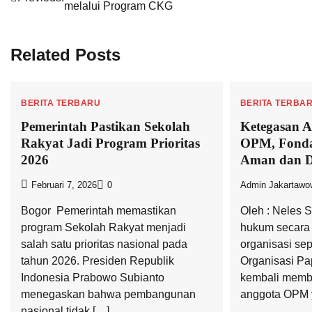
melalui Program CKG
pos
Related Posts
BERITA TERBARU
BERITA TERBA
Pemerintah Pastikan Sekolah
Ketegasan A
Rakyat Jadi Program Prioritas
OPM, Fonda
2026
Aman dan 
Februari 7, 2026
0
Admin Jakartawo
Bogor  Pemerintah memastikan
Oleh : Neles 
program Sekolah Rakyat menjadi
hukum secara 
salah satu prioritas nasional pada
organisasi sep
tahun 2026. Presiden Republik
Organisasi P
Indonesia Prabowo Subianto
kembali memb
menegaskan bahwa pembangunan
anggota OPM 
nasional tidak […]