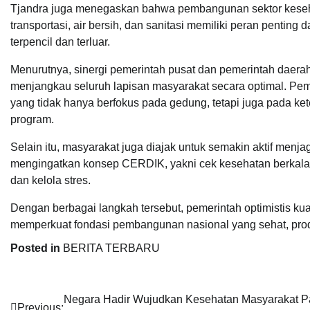
Tjandra juga menegaskan bahwa pembangunan sektor kesehata
transportasi, air bersih, dan sanitasi memiliki peran penti
terpencil dan terluar.
Menurutnya, sinergi pemerintah pusat dan pemerintah daera
menjangkau seluruh lapisan masyarakat secara optimal. Pem
yang tidak hanya berfokus pada gedung, tetapi juga pada ket
program.
Selain itu, masyarakat juga diajak untuk semakin aktif menj
mengingatkan konsep CERDIK, yakni cek kesehatan berkala, en
dan kelola stres.
Dengan berbagai langkah tersebut, pemerintah optimistis ku
memperkuat fondasi pembangunan nasional yang sehat, produk
Posted in
BERITA TERBARU
Navigasi
Negara Hadir Wujudkan Kesehatan Masyarakat 
Previous: