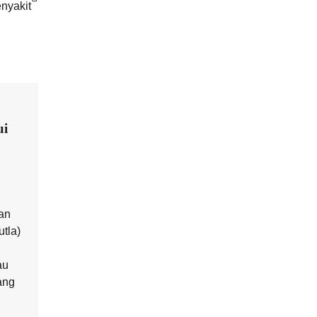
nyakit
ui
an
tla)
au
ang