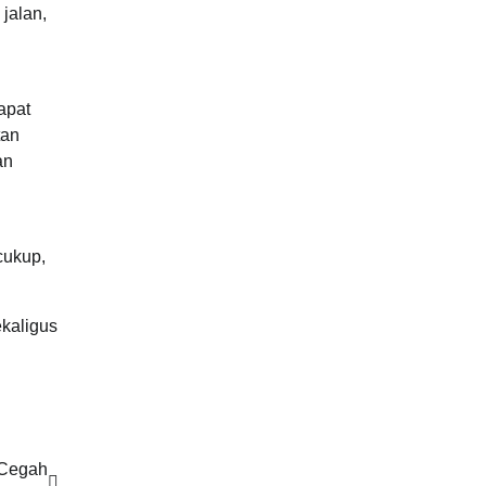
jalan,
apat
tan
an
cukup,
ekaligus
 Cegah