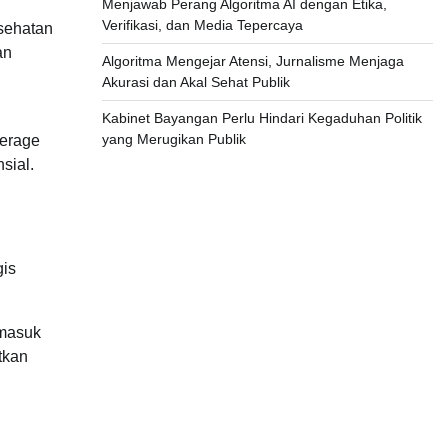
Menjawab Perang Algoritma AI dengan Etika,
Verifikasi, dan Media Tepercaya
sehatan
an
Algoritma Mengejar Atensi, Jurnalisme Menjaga
Akurasi dan Akal Sehat Publik
Kabinet Bayangan Perlu Hindari Kegaduhan Politik
yang Merugikan Publik
verage
sial.
gis
rmasuk
tkan