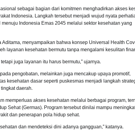
nasional sebagai bagian dari komitmen menghadirkan akses ke
rakat Indonesia. Langkah tersebut menjadi wujud nyata perhati
menuju Indonesia Emas 2045 melalui sektor kesehatan yang
ga Aditama, menyampaikan bahwa konsep Universal Health Co
 layanan kesehatan bermutu tanpa mengalami kesulitan finan
tapi juga layanan itu harus bermutu,” ujarnya.
 pada pengobatan, melainkan juga mencakup upaya promotif,
asilitas kesehatan dasar seperti puskesmas menjadi langkah strate
tingkat daerah.
lam memperluas akses kesehatan melalui berbagai program, te
dup Sehat (Germas). Program tersebut dinilai mampu meningka
akit dan penerapan pola hidup sehat.
esehatan dan mendeteksi dini adanya gangguan,” katanya.