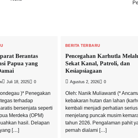
Pe
RU
BERITA TERBARU
parat Berantas
Pencegahan Karhutla Melal
si Papua yang
Sekat Kanal, Patroli, dan
Damai
Kesiapsiagaan
w
Juli 18, 2025
0
Agustus 2, 2026
0
Sondegau )* Penegakan
Oleh: Nanik Muliawanti (* Ancam
tegas terhadap
kebakaran hutan dan lahan (karhu
aratis bersenjata seperti
kembali menjadi perhatian serius
apua Merdeka (OPM)
menjelang puncak musim kemar
uahkan hasil. Delapan
tahun 2026. Pengalaman pahit y
yang […]
pernah dialami […]