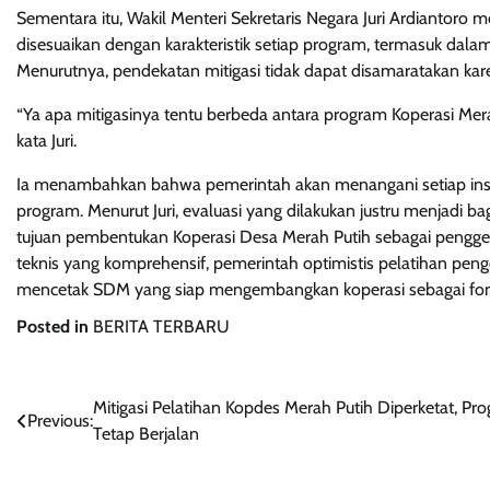
Sementara itu, Wakil Menteri Sekretaris Negara Juri Ardianto
disesuaikan dengan karakteristik setiap program, termasuk dala
Menurutnya, pendekatan mitigasi tidak dapat disamaratakan ka
“Ya apa mitigasinya tentu berbeda antara program Koperasi Me
kata Juri.
Ia menambahkan bahwa pemerintah akan menangani setiap ins
program. Menurut Juri, evaluasi yang dilakukan justru menjadi 
tujuan pembentukan Koperasi Desa Merah Putih sebagai pengger
teknis yang komprehensif, pemerintah optimistis pelatihan pen
mencetak SDM yang siap mengembangkan koperasi sebagai fonda
Posted in
BERITA TERBARU
Navigasi
Mitigasi Pelatihan Kopdes Merah Putih Diperketat, Pr
Previous:
Tetap Berjalan
pos