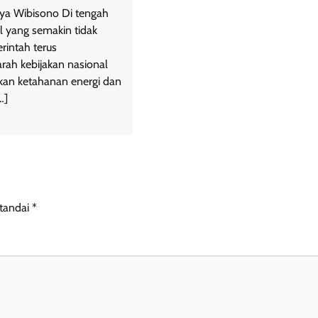
rya Wibisono Di tengah
l yang semakin tidak
intah terus
ah kebijakan nasional
kan ketahanan energi dan
…]
itandai
*