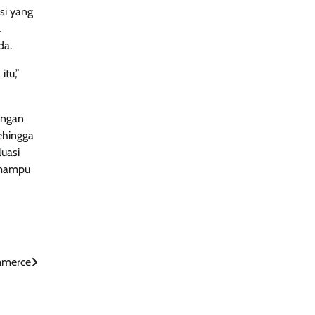
si yang
.
da.
tu,”
ungan
ehingga
uasi
n mampu
mmerce