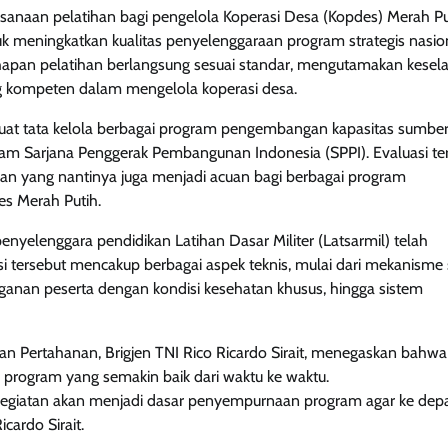
ksanaan pelatihan bagi pengelola Koperasi Desa (Kopdes) Merah Pu
k meningkatkan kualitas penyelenggaraan program strategis nasion
ahapan pelatihan berlangsung sesuai standar, mengutamakan kese
 kompeten dalam mengelola koperasi desa.
at tata kelola berbagai program pengembangan kapasitas sumbe
ram Sarjana Penggerak Pembangunan Indonesia (SPPI). Evaluasi te
an yang nantinya juga menjadi acuan bagi berbagai program
s Merah Putih.
nyelenggara pendidikan Latihan Dasar Militer (Latsarmil) telah
 tersebut mencakup berbagai aspek teknis, mulai dari mekanisme 
anan peserta dengan kondisi kesehatan khusus, hingga sistem
ian Pertahanan, Brigjen TNI Rico Ricardo Sirait, menegaskan bahwa
 program yang semakin baik dari waktu ke waktu.
 kegiatan akan menjadi dasar penyempurnaan program agar ke dep
icardo Sirait.