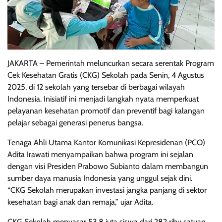
JAKARTA – Pemerintah meluncurkan secara serentak Program
Cek Kesehatan Gratis (CKG) Sekolah pada Senin, 4 Agustus
2025, di 12 sekolah yang tersebar di berbagai wilayah
Indonesia. Inisiatif ini menjadi langkah nyata memperkuat
pelayanan kesehatan promotif dan preventif bagi kalangan
pelajar sebagai generasi penerus bangsa.
Tenaga Ahli Utama Kantor Komunikasi Kepresidenan (PCO)
Adita Irawati menyampaikan bahwa program ini sejalan
dengan visi Presiden Prabowo Subianto dalam membangun
sumber daya manusia Indonesia yang unggul sejak dini.
“CKG Sekolah merupakan investasi jangka panjang di sektor
kesehatan bagi anak dan remaja,” ujar Adita.
CKG Sekolah menyasar 53,8 juta siswa dari 282 ribu satuan