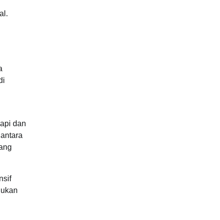
al.
n
a
di
 api dan
 antara
yang
nsif
jukan