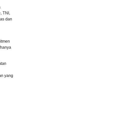
a
, TNI,
tas dan
mitmen
 hanya
atan
an yang