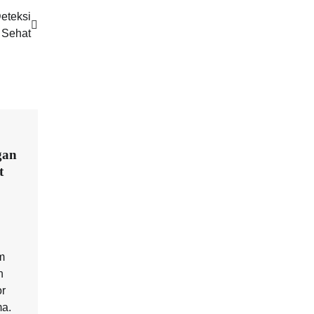
eteksi
 Sehat
gan
t
m
n
or
ma.