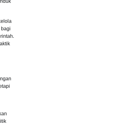
unduk
elola
 bagi
intah.
aktik
ingan
etapi
kan
tik