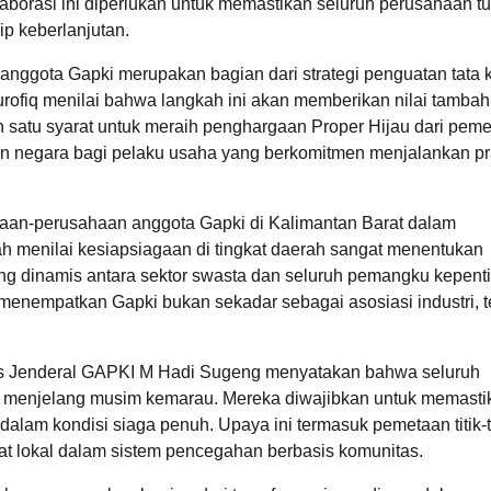
aborasi ini diperlukan untuk memastikan seluruh perusahaan t
ip keberlanjutan.
nggota Gapki merupakan bagian dari strategi penguatan tata k
urofiq menilai bahwa langkah ini akan memberikan nilai tambah
satu syarat untuk meraih penghargaan Proper Hijau dari pemer
kan negara bagi pelaku usaha yang berkomitmen menjalankan pr
aan-perusahaan anggota Gapki di Kalimantan Barat dalam
h menilai kesiapsiagaan di tingkat daerah sangat menentukan
yang dinamis antara sektor swasta dan seluruh pemangku kepent
 menempatkan Gapki bukan sekadar sebagai asosiasi industri, t
.
aris Jenderal GAPKI M Hadi Sugeng menyatakan bahwa seluruh
t menjelang musim kemarau. Mereka diwajibkan untuk memasti
alam kondisi siaga penuh. Upaya ini termasuk pemetaan titik-ti
kat lokal dalam sistem pencegahan berbasis komunitas.