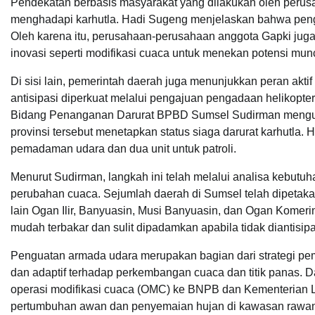
Pendekatan berbasis masyarakat yang dilakukan oleh perus
menghadapi karhutla. Hadi Sugeng menjelaskan bahwa pengel
Oleh karena itu, perusahaan-perusahaan anggota Gapki juga
inovasi seperti modifikasi cuaca untuk menekan potensi muncu
Di sisi lain, pemerintah daerah juga menunjukkan peran ak
antisipasi diperkuat melalui pengajuan pengadaan helikop
Bidang Penanganan Darurat BPBD Sumsel Sudirman mengung
provinsi tersebut menetapkan status siaga darurat karhutla. He
pemadaman udara dan dua unit untuk patroli.
Menurut Sudirman, langkah ini telah melalui analisa kebutu
perubahan cuaca. Sejumlah daerah di Sumsel telah dipetaka
lain Ogan Ilir, Banyuasin, Musi Banyuasin, dan Ogan Komering
mudah terbakar dan sulit dipadamkan apabila tidak diantisipas
Penguatan armada udara merupakan bagian dari strategi pe
dan adaptif terhadap perkembangan cuaca dan titik panas. 
operasi modifikasi cuaca (OMC) ke BNPB dan Kementerian 
pertumbuhan awan dan penyemaian hujan di kawasan rawan