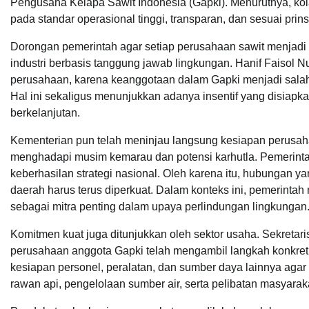
Pengusaha Kelapa Sawit Indonesia (Gapki). Menurutnya, kol
pada standar operasional tinggi, transparan, dan sesuai prins
Dorongan pemerintah agar setiap perusahaan sawit menjadi a
industri berbasis tanggung jawab lingkungan. Hanif Faisol N
perusahaan, karena keanggotaan dalam Gapki menjadi salah 
Hal ini sekaligus menunjukkan adanya insentif yang disiap
berkelanjutan.
Kementerian pun telah meninjau langsung kesiapan perusah
menghadapi musim kemarau dan potensi karhutla. Pemerinta
keberhasilan strategi nasional. Oleh karena itu, hubungan 
daerah harus terus diperkuat. Dalam konteks ini, pemerintah
sebagai mitra penting dalam upaya perlindungan lingkungan
Komitmen kuat juga ditunjukkan oleh sektor usaha. Sekret
perusahaan anggota Gapki telah mengambil langkah konkre
kesiapan personel, peralatan, dan sumber daya lainnya agar d
rawan api, pengelolaan sumber air, serta pelibatan masyara