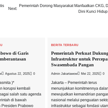
tis
Pemerintah Dorong Masyarakat Manfaatkan CKG, D
Next:
Dini Kunci Hidup
RU
BERITA TERBARU
abowo di Garis
Pemerintah Perkuat Dukun
emberantasan
Infrastruktur untuk Percepa
Swasembada Pangan
w
Agustus 22, 2025
0
Admin Jakartawow
Mei 22, 2025
0
asmita )*
Jakarta – Pemerintah terus
 korupsi kembali
menunjukkan komitmennya dala
bagai salah satu agenda
mewujudkan kemandirian panga
rintah di bawah
nasional melalui penguatan sekt
 Presiden Prabowo
infrastruktur sebagai fondasi uta