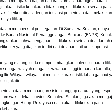
ahaan merupakan bagian dari transformasi paradigma dalam
olaan risiko kebakaran tidak mungkin dilakukan secara parsi
 aktif berkoordinasi dengan instansi pemerintah dan melakuka
lnya titik api.
tif dalam memperkuat pencegahan. Di Sumatera Selatan, upaya
ter ke Badan Nasional Penanggulangan Bencana (BNPB). Kepal
kapkan bahwa pengajuan ini dilakukan setelah dua daerah 
likopter yang diajukan terdiri dari delapan unit untuk operasi
han yang matang, serta mempertimbangkan potensi sebaran titik
n sebagai wilayah dengan kerawanan tinggi terhadap karhutla,
 Ilir. Wilayah-wilayah ini memiliki karakteristik lahan gambut 
i sejak dini.
merintah dalam membangun sistem tanggap darurat yang respo
Dalam waktu dekat, provinsi Sumatera Selatan juga akan menga
Lingkungan Hidup. Rekayasa cuaca akan difokuskan pada
 kebakaran.