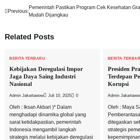
Navigasi
Pemerintah Pastikan Program Cek Kesehatan Gra
Previous:
Mudah Dijangkau
pos
Related Posts
BERITA TERBARU
BERITA TERBA
Kebijakan Deregulasi Impor
Presiden Pr
Jaga Daya Saing Industri
Terdepan P
Nasional
Korupsi
Admin Jakartawow
Juli 10, 2025
0
Admin Jakartawo
Oleh : Iksan Akbari )* Dalam
Oleh : Maya S
menghadapi dinamika global yang
Pemberantasan
sarat ketidakpastian, pemerintah
ditegaskan se
Indonesia mengambil langkah
strategis peme
strategis melalui kebijakan deregulasi
kepemimpinan