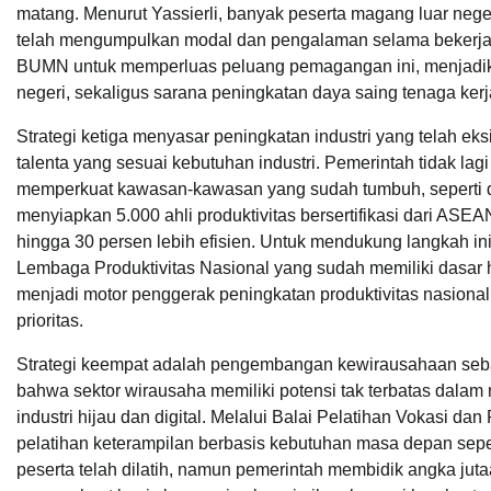
matang. Menurut Yassierli, banyak peserta magang luar neg
telah mengumpulkan modal dan pengalaman selama bekerja d
BUMN untuk memperluas peluang pemagangan ini, menjadikan
negeri, sekaligus sarana peningkatan daya saing tenaga kerja
Strategi ketiga menyasar peningkatan industri yang telah e
talenta yang sesuai kebutuhan industri. Pemerintah tidak lag
memperkuat kawasan-kawasan yang sudah tumbuh, seperti di 
menyiapkan 5.000 ahli produktivitas bersertifikasi dari ASEA
hingga 30 persen lebih efisien. Untuk mendukung langkah i
Lembaga Produktivitas Nasional yang sudah memiliki dasar
menjadi motor penggerak peningkatan produktivitas nasio
prioritas.
Strategi keempat adalah pengembangan kewirausahaan seba
bahwa sektor wirausaha memiliki potensi tak terbatas dalam 
industri hijau dan digital. Melalui Balai Pelatihan Vokasi 
pelatihan keterampilan berbasis kebutuhan masa depan seperti
peserta telah dilatih, namun pemerintah membidik angka ju