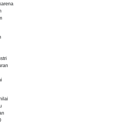
 karena
n
m
n
i
stri
uran
i
ilai
u
an
0