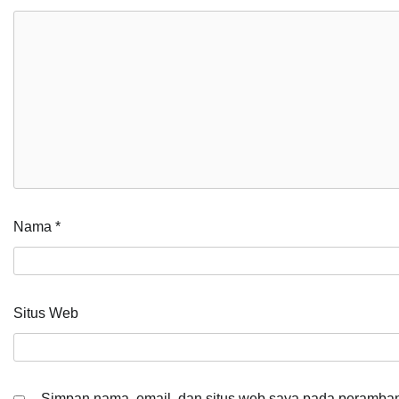
Nama
*
Situs Web
Simpan nama, email, dan situs web saya pada peramban 