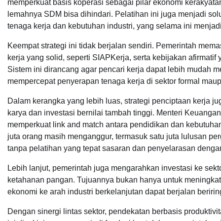
memperkuat basis koperasi sebagai pilar ekonomi kerakyatan
lemahnya SDM bisa dihindari. Pelatihan ini juga menjadi so
tenaga kerja dan kebutuhan industri, yang selama ini menja
Keempat strategi ini tidak berjalan sendiri. Pemerintah me
kerja yang solid, seperti SIAPKerja, serta kebijakan afirma
Sistem ini dirancang agar pencari kerja dapat lebih mudah 
mempercepat penyerapan tenaga kerja di sektor formal maup
Dalam kerangka yang lebih luas, strategi penciptaan kerja 
karya dan investasi bernilai tambah tinggi. Menteri Keuan
memperkuat link and match antara pendidikan dan kebutuha
juta orang masih menganggur, termasuk satu juta lulusan pe
tanpa pelatihan yang tepat sasaran dan penyelarasan denga
Lebih lanjut, pemerintah juga mengarahkan investasi ke sektor 
ketahanan pangan. Tujuannya bukan hanya untuk meningkatka
ekonomi ke arah industri berkelanjutan dapat berjalan berir
Dengan sinergi lintas sektor, pendekatan berbasis produkti