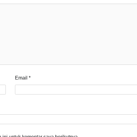
Email
*
ini untuk komentar saya berikutnya.