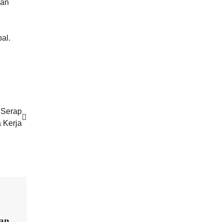
aan
al.
 Serap
 Kerja
an