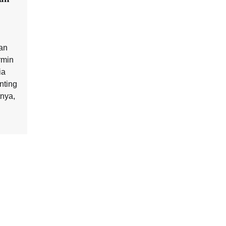
an
rmin
ia
nting
nya,