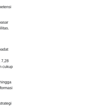
petensi
pasar
litas.
padat
 7,28
um cukup
 hingga
formasi
trategi