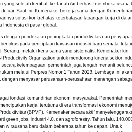
eri yang setelah kembali ke Tanah Air berhasil membuka usaha
i luar. Saat ini, Kemenaker bekerja sama dengan Kementeria
nya solusi konkret atas keterbatasan lapangan kerja di dala
 Indonesia di pasar global.
ksis dengan pendekatan peningkatan produktivitas dan penyiapa
i berfokus pada penciptaan kawasan industri baru semata, tetap
Serang, melalui kerja sama yang sistematis. Kemenaker kini
N Productivity Organization untuk mendorong kinerja sektor indu
ni secara kelembagaan, pemerintah juga tengah menanti pelunc
 hukum melalui Perpres Nomor 1 Tahun 2023. Lembaga ini akan
nal, dengan menyasar perusahaan-perusahaan menengah sebaga
gai fondasi kemandirian ekonomi masyarakat. Pemerintah men
menciptakan kerja, terutama di era transformasi ekonomi menuj
dan Produktivitas (BPVP), Kemenaker secara aktif menyelenggarak
 green jobs, industri 4.0, dan agroforestry. Tahun lalu, 140.00
taan wirausaha baru dalam beberapa tahun ke depan. Untuk