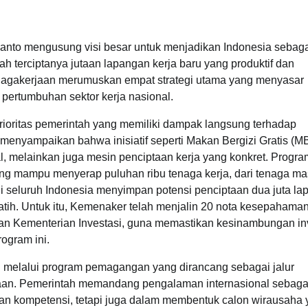
nto mengusung visi besar untuk menjadikan Indonesia sebag
h terciptanya jutaan lapangan kerja baru yang produktif dan
enagakerjaan merumuskan empat strategi utama yang menyasar
pertumbuhan sektor kerja nasional.
ioritas pemerintah yang memiliki dampak langsung terhadap
 menyampaikan bahwa inisiatif seperti Makan Bergizi Gratis (
l, melainkan juga mesin penciptaan kerja yang konkret. Progr
g mampu menyerap puluhan ribu tenaga kerja, dari tenaga m
 di seluruh Indonesia menyimpan potensi penciptaan dua juta l
latih. Untuk itu, Kemenaker telah menjalin 20 nota kesepahama
 dan Kementerian Investasi, guna memastikan kesinambungan in
ogram ini.
ri melalui program pemagangan yang dirancang sebagai jalur
raan. Pemerintah memandang pengalaman internasional sebaga
kan kompetensi, tetapi juga dalam membentuk calon wirausaha