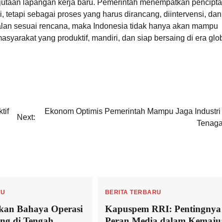
 jutaan lapangan kerja baru. Pemerintah menempatkan pencipt
 tetapi sebagai proses yang harus dirancang, diintervensi, dan
erjalan sesuai rencana, maka Indonesia tidak hanya akan mampu
rakat yang produktif, mandiri, dan siap bersaing di era glob
n
tif
Ekonom Optimis Pemerintah Mampu Jaga Industri
Next:
Tenaga
RU
BERITA TERBARU
kan Bahaya Operasi
Kapuspem RRI: Pentingnya
ing di Tengah
Peran Media dalam Kemaju