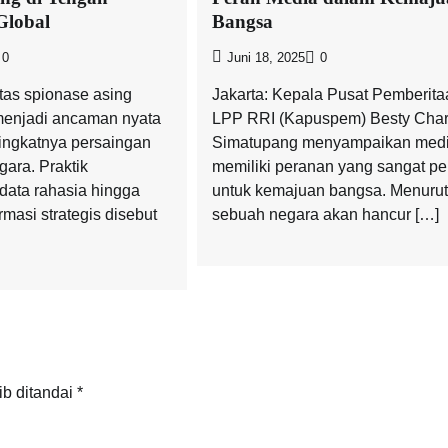
Global
Bangsa
0
Juni 18, 2025
0
tas spionase asing
Jakarta: Kepala Pusat Pemberita
 menjadi ancaman nyata
LPP RRI (Kapuspem) Besty Cha
ingkatnya persaingan
Simatupang menyampaikan med
gara. Praktik
memiliki peranan yang sangat pe
ata rahasia hingga
untuk kemajuan bangsa. Menurut
rmasi strategis disebut
sebuah negara akan hancur […]
ib ditandai
*