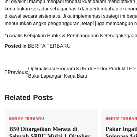
ini diyakini mampu menjadi fondasi kuat dalam menciptakan
kerja bukan sekadar sebagai hasil dari pertumbuhan ekonomi,
dikawal secara sistematis. Jika implementasi strategi ini b
menurunkan angka pengangguran, tetapi juga membangun masya
*) Analis Kebijakan Publik & Pembangunan Ketenagakerjaa
Posted in
BERITA TERBARU
Navigasi
Optimalisasi Program KUR di Sektor Produktif Efek
Previous:
Buka Lapangan Kerja Baru
pos
Related Posts
BERITA TERBARU
BERITA TERBA
B50 Ditargetkan Merata di
Pakar Ingat
Seluruh SPBU Mulai 1 Oktober
Spionase As