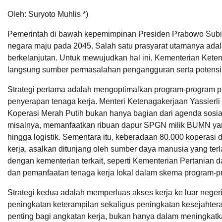
Oleh: Suryoto Muhlis *)
Pemerintah di bawah kepemimpinan Presiden Prabowo Subia
negara maju pada 2045. Salah satu prasyarat utamanya adala
berkelanjutan. Untuk mewujudkan hal ini, Kementerian Ket
langsung sumber permasalahan pengangguran serta potensi 
Strategi pertama adalah mengoptimalkan program-program pr
penyerapan tenaga kerja. Menteri Ketenagakerjaan Yassierli
Koperasi Merah Putih bukan hanya bagian dari agenda sosia
misalnya, memanfaatkan ribuan dapur SPGN milik BUMN yan
hingga logistik. Sementara itu, keberadaan 80.000 koperasi
kerja, asalkan ditunjang oleh sumber daya manusia yang ter
dengan kementerian terkait, seperti Kementerian Pertanian
dan pemanfaatan tenaga kerja lokal dalam skema program-pr
Strategi kedua adalah memperluas akses kerja ke luar nege
peningkatan keterampilan sekaligus peningkatan kesejahte
penting bagi angkatan kerja, bukan hanya dalam meningkat