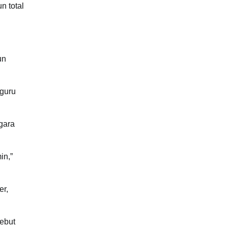
n total
un
 guru
gara
in,”
er,
ebut