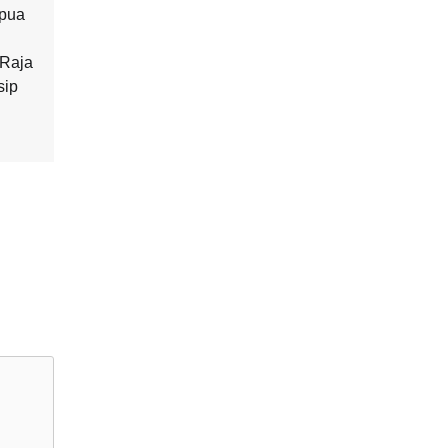
apua
 Raja
sip