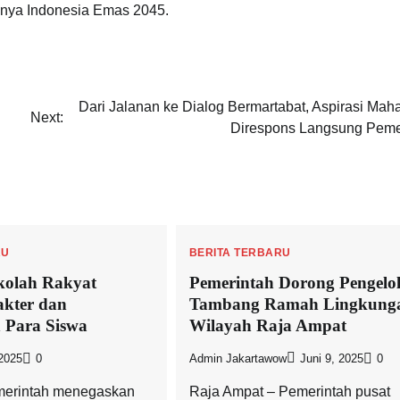
dnya Indonesia Emas 2045.
Dari Jalanan ke Dialog Bermartabat, Aspirasi Mah
Next:
Direspons Langsung Peme
RU
BERITA TERBARU
kolah Rakyat
Pemerintah Dorong Pengelo
kter dan
Tambang Ramah Lingkunga
 Para Siswa
Wilayah Raja Ampat
2025
0
Admin Jakartawow
Juni 9, 2025
0
merintah menegaskan
Raja Ampat – Pemerintah pusat