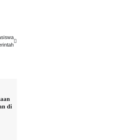
asiswa
rintah
laan
n di