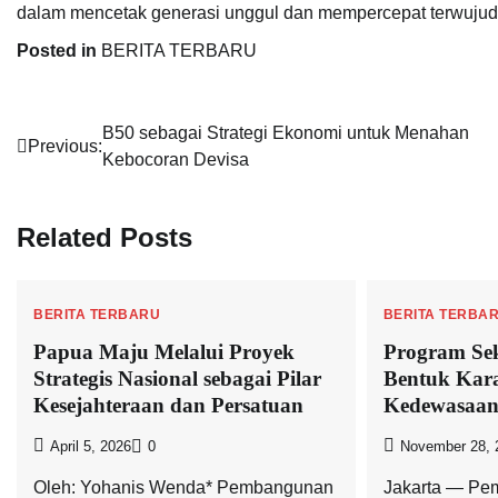
dalam mencetak generasi unggul dan mempercepat terwuju
Posted in
BERITA TERBARU
Navigasi
B50 sebagai Strategi Ekonomi untuk Menahan
Previous:
Kebocoran Devisa
pos
Related Posts
BERITA TERBARU
BERITA TERBA
Papua Maju Melalui Proyek
Program Se
Strategis Nasional sebagai Pilar
Bentuk Kara
Kesejahteraan dan Persatuan
Kedewasaan
April 5, 2026
0
November 28, 
Oleh: Yohanis Wenda* Pembangunan
Jakarta — Pe