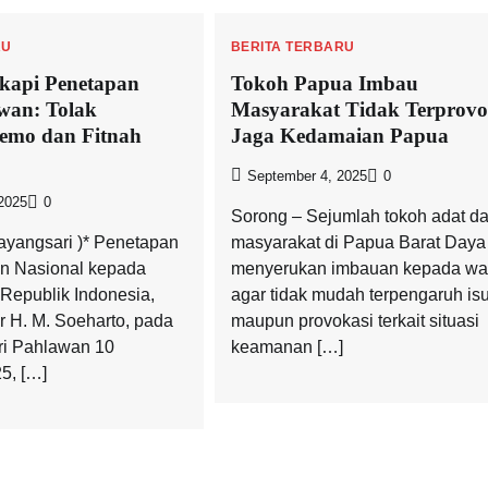
RU
BERITA TERBARU
kapi Penetapan
Tokoh Papua Imbau
wan: Tolak
Masyarakat Tidak Terprovo
emo dan Fitnah
Jaga Kedamaian Papua
September 4, 2025
0
2025
0
Sorong – Sejumlah tokoh adat d
ayangsari )* Penetapan
masyarakat di Papua Barat Daya
n Nasional kepada
menyerukan imbauan kepada wa
 Republik Indonesia,
agar tidak mudah terpengaruh is
r H. M. Soeharto, pada
maupun provokasi terkait situasi
ri Pahlawan 10
keamanan […]
5, […]