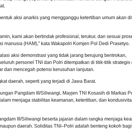
at.
bentuk aksi anarkis yang mengganggu ketertiban umum akan di
amin, kami akan bertindak profesional, terukur, dan sesuai pros
si manusia (HAM),” kata Wakapolri Komjen Pol Dedi Prasetyo.
alasi aksi demonstrasi yang tidak jarang berujung bentrokan,
luruh personel TNI dan Polri ditempatkan di titik-titik strategis 
ncar dan mencegah potensi kerusuhan lanjutan.
gkat daerah, seperti yang terjadi di Jawa Barat.
jungan Pangdam III/Siliwangi, Mayjen TNI Kosasih di Markas P
am menjaga stabilitas keamanan, ketertiban, dan kondusivita
angdam III/Siliwangi beserta jajaran dalam rangka menjaga k
aupun daerah. Soliditas TNI–Polri adalah benteng kokoh bagi