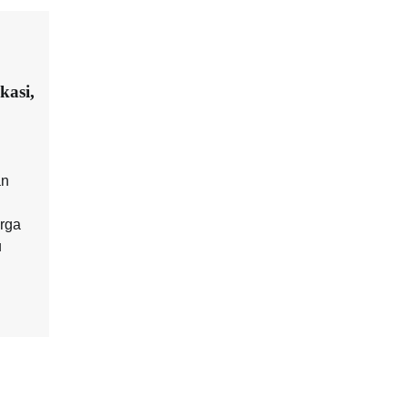
kasi,
an
rga
u