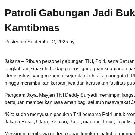
Patroli Gabungan Jadi Buk
Kamtibmas
Posted on
September 2, 2025
by
Jakarta – Ribuan personel gabungan TNI, Polri, serta Satu
langkah antisipasi terhadap potensi gangguan keamanan pa
Demonstrasi yang menuntut sejumlah kebijakan anggota DPR 
hingga menimbulkan korban jiwa dan kerusakan fasilitas publ
Pangdam Jaya, Mayjen TNI Deddy Suryadi memimpin langsu
bertujuan memberikan rasa aman bagi seluruh masyarakat Ja
“Kita sudah menyusun pasukan TNI bersama Polri untuk meng
Jakarta Pusat, Utara, Selatan, Barat, maupun Timur,” ujar Ma
Meskipun membawa perlengkapan lengkap, patroli gabung