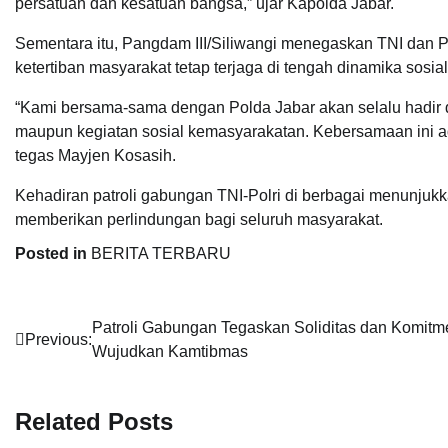
persatuan dan kesatuan bangsa,” ujar Kapolda Jabar.
Sementara itu, Pangdam III/Siliwangi menegaskan TNI dan 
ketertiban masyarakat tetap terjaga di tengah dinamika sosi
“Kami bersama-sama dengan Polda Jabar akan selalu hadir
maupun kegiatan sosial kemasyarakatan. Kebersamaan ini a
tegas Mayjen Kosasih.
Kehadiran patroli gabungan TNI-Polri di berbagai menunju
memberikan perlindungan bagi seluruh masyarakat.
Posted in
BERITA TERBARU
Navigasi
Patroli Gabungan Tegaskan Soliditas dan Komitm
Previous:
Wujudkan Kamtibmas
pos
Related Posts