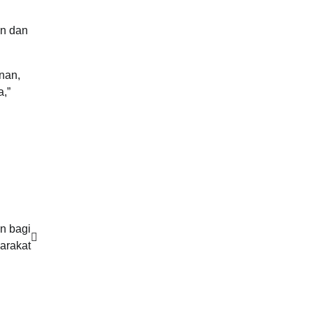
an dan
nan,
,”
n bagi
arakat