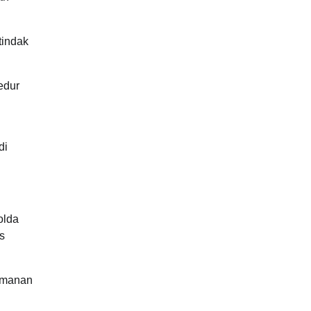
tindak
edur
di
olda
s
eamanan