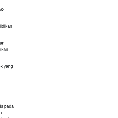
ak-
didikan
ran
rikan
ok yang
is pada
n