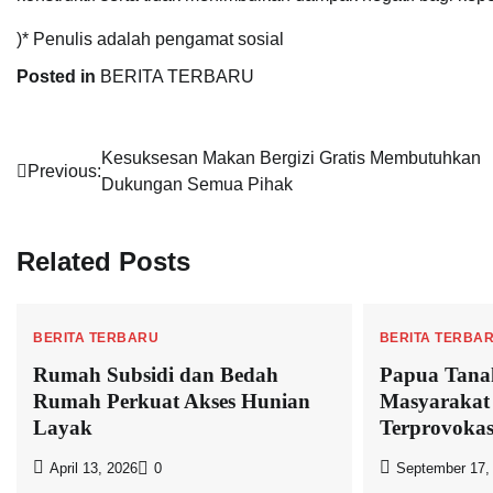
)* Penulis adalah pengamat sosial
Posted in
BERITA TERBARU
Navigasi
Kesuksesan Makan Bergizi Gratis Membutuhkan
Previous:
Dukungan Semua Pihak
pos
Related Posts
BERITA TERBARU
BERITA TERBA
Rumah Subsidi dan Bedah
Papua Tana
Rumah Perkuat Akses Hunian
Masyarakat
Layak
Terprovokasi
April 13, 2026
0
September 17,