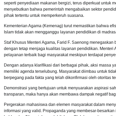
seperti penyediaan makanan bergizi, terus diperkuat untuk 
menyebutkan bahwa pemerintah mengabaikan sektor pendidika
pihak tertentu untuk memperkeruh suasana.
Kementerian Agama (Kemenag) turut memastikan bahwa efisie
Islam tidak akan mengganggu layanan pendidikan di madrasa
Staf Khusus Menteri Agama, Farid F. Saenong menegaskan b
dengan tetap menjaga kualitas layanan pendidikan. Menter
pelayanan terbaik bagi masyarakat meskipun terdapat penye
Dengan adanya klarifikasi dari berbagai pihak, aksi massa y
memiliki agenda terselubung. Masyarakat diimbau untuk tidak
berpegang pada fakta yang telah dikonfirmasi oleh otoritas ter
Demonstrasi yang bertujuan untuk menyuarakan aspirasi sah s
transparan, maka hanya akan membawa dampak negatif bagi s
Pergerakan mahasiswa dan elemen masyarakat dalam menya
informasi yang valid. Propaganda yang membesar-besarkan i