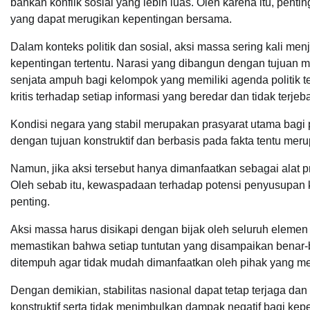
bahkan konflik sosial yang lebih luas. Oleh karena itu, pent
yang dapat merugikan kepentingan bersama.
Dalam konteks politik dan sosial, aksi massa sering kali men
kepentingan tertentu. Narasi yang dibangun dengan tujuan 
senjata ampuh bagi kelompok yang memiliki agenda politik te
kritis terhadap setiap informasi yang beredar dan tidak ter
Kondisi negara yang stabil merupakan prasyarat utama bag
dengan tujuan konstruktif dan berbasis pada fakta tentu mer
Namun, jika aksi tersebut hanya dimanfaatkan sebagai alat 
Oleh sebab itu, kewaspadaan terhadap potensi penyusupan k
penting.
Aksi massa harus disikapi dengan bijak oleh seluruh eleme
memastikan bahwa setiap tuntutan yang disampaikan benar-
ditempuh agar tidak mudah dimanfaatkan oleh pihak yang me
Dengan demikian, stabilitas nasional dapat tetap terjaga da
konstruktif serta tidak menimbulkan dampak negatif bagi kep