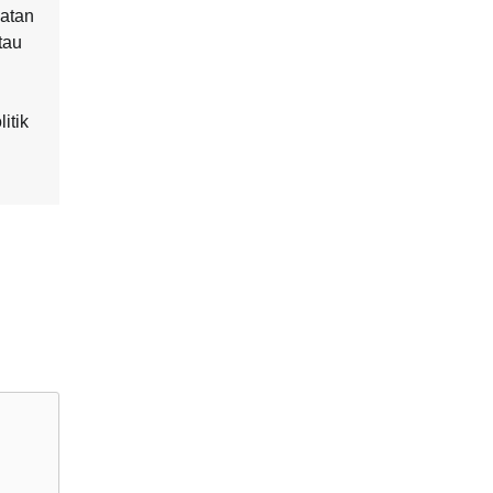
atan
tau
itik