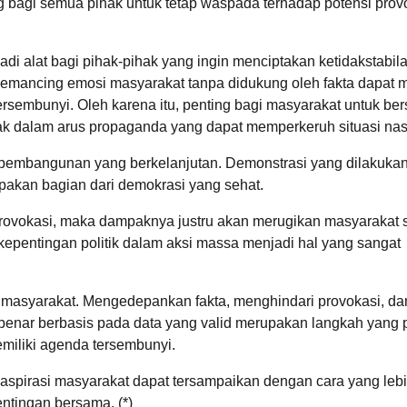
ing bagi semua pihak untuk tetap waspada terhadap potensi prov
jadi alat bagi pihak-pihak yang ingin menciptakan ketidakstabil
memancing emosi masyarakat tanpa didukung oleh fakta dapat 
rsembunyi. Oleh karena itu, penting bagi masyarakat untuk ber
jebak dalam arus propaganda yang dapat memperkeruh situasi nas
i pembangunan yang berkelanjutan. Demonstrasi yang dilakuka
upakan bagian dari demokrasi yang sehat.
provokasi, maka dampaknya justru akan merugikan masyarakat s
epentingan politik dalam aksi massa menjadi hal yang sangat
n masyarakat. Mengedepankan fakta, menghindari provokasi, da
benar berbasis pada data yang valid merupakan langkah yang 
miliki agenda tersembunyi.
n aspirasi masyarakat dapat tersampaikan dengan cara yang leb
entingan bersama. (*)