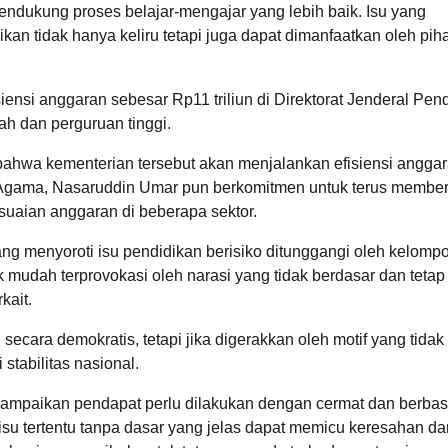
mendukung proses belajar-mengajar yang lebih baik. Isu yang
n tidak hanya keliru tetapi juga dapat dimanfaatkan oleh pih
nsi anggaran sebesar Rp11 triliun di Direktorat Jenderal Pen
h dan perguruan tinggi.
ahwa kementerian tersebut akan menjalankan efisiensi angga
i Agama, Nasaruddin Umar pun berkomitmen untuk terus membe
suaian anggaran di beberapa sektor.
ang menyoroti isu pendidikan berisiko ditunggangi oleh kelomp
 mudah terprovokasi oleh narasi yang tidak berdasar dan tetap
kait.
ecara demokratis, tetapi jika digerakkan oleh motif yang tidak
tabilitas nasional.
mpaikan pendapat perlu dilakukan dengan cermat dan berbas
su tertentu tanpa dasar yang jelas dapat memicu keresahan da