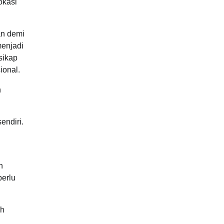
okasi
an demi
menjadi
sikap
ional.
n
endiri.
n
perlu
ih