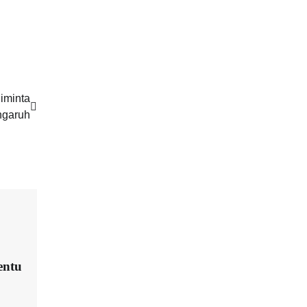
iminta
ngaruh
entu