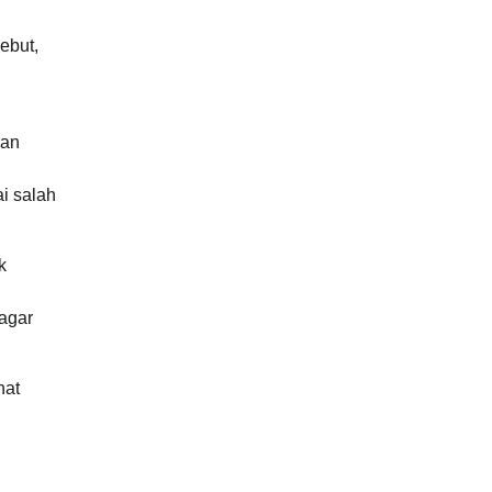
ebut,
ran
i salah
k
 agar
nat