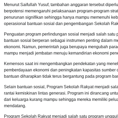
Menurut Saifullah Yusuf, tambahan anggaran tersebut diperl
berpotensi memengaruhi pelaksanaan program-program str
penurunan signifikan sehingga hanya mampu memenuhi kebut
operasional bantuan sosial dan pengembangan Sekolah Rak
Penguatan program perlindungan sosial menjadi salah satu p
bantuan sosial berperan sebagai instrumen penting dalam m
ekonomi. Namun, pemerintah juga berupaya mengubah paradig
mampu menjadi jembatan menuju kemandirian ekonomi pene
Kemensos saat ini mengembangkan pendekatan yang meneka
pemberdayaan ekonomi dan peningkatan kapasitas sumber d
bantuan diharapkan tidak terus bergantung pada program ba
Selain bantuan sosial, Program Sekolah Rakyat menjadi sa
rantai kemiskinan lintas generasi. Program ini dirancang u
dari keluarga kurang mampu sehingga mereka memiliki pelua
mendatang.
Program Sekolah Rakyat menjadi salah satu program unggu