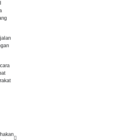
l
a
ang
jalan
ngan
ecara
pat
rakat
ihakan