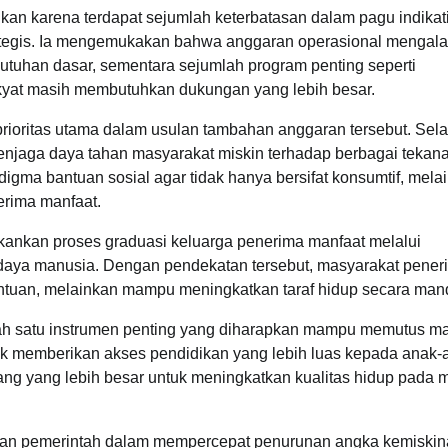
ukan karena terdapat sejumlah keterbatasan dalam pagu indikat
ategis. Ia mengemukakan bahwa anggaran operasional mengal
uhan dasar, sementara sejumlah program penting seperti
yat masih membutuhkan dukungan yang lebih besar.
rioritas utama dalam usulan tambahan anggaran tersebut. Sela
enjaga daya tahan masyarakat miskin terhadap berbagai tekan
ma bantuan sosial agar tidak hanya bersifat konsumtif, mela
rima manfaat.
nkan proses graduasi keluarga penerima manfaat melalui
aya manusia. Dengan pendekatan tersebut, masyarakat pener
ntuan, melainkan mampu meningkatkan taraf hidup secara mand
lah satu instrumen penting yang diharapkan mampu memutus m
ntuk memberikan akses pendidikan yang lebih luas kepada anak-
ng yang lebih besar untuk meningkatkan kualitas hidup pada 
lan pemerintah dalam mempercepat penurunan angka kemiskin