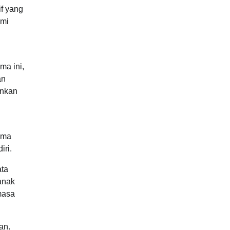
if yang
ami
ma ini,
an
inkan
ima
iri.
ata
anak
masa
an.