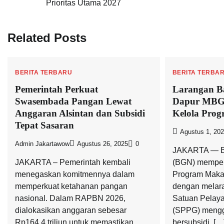
Prioritas Utama 2027
pos
Related Posts
BERITA TERBARU
BERITA TERBA
Pemerintah Perkuat
Larangan Ba
Swasembada Pangan Lewat
Dapur MBG 
Anggaran Alsintan dan Subsidi
Kelola Prog
Tepat Sasaran
Agustus 1, 20
Admin Jakartawow
Agustus 26, 2025
0
JAKARTA — Ba
JAKARTA – Pemerintah kembali
(BGN) memper
menegaskan komitmennya dalam
Program Makan
memperkuat ketahanan pangan
dengan melara
nasional. Dalam RAPBN 2026,
Satuan Pelay
dialokasikan anggaran sebesar
(SPPG) mengg
Rp164,4 triliun untuk memastikan
bersubsidi, […