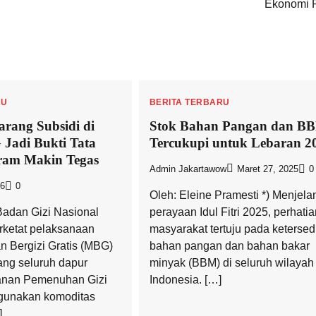
Ekonomi 
RU
BERITA TERBARU
rang Subsidi di
Stok Bahan Pangan dan B
Jadi Bukti Tata
Tercukupi untuk Lebaran 2
ram Makin Tegas
Admin Jakartawow
Maret 27, 2025
0
26
0
Oleh: Eleine Pramesti *) Menjela
dan Gizi Nasional
perayaan Idul Fitri 2025, perhatia
ketat pelaksanaan
masyarakat tertuju pada keterse
 Bergizi Gratis (MBG)
bahan pangan dan bahan bakar
ng seluruh dapur
minyak (BBM) di seluruh wilayah
anan Pemenuhan Gizi
Indonesia. […]
unakan komoditas
]