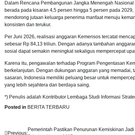
Dalam Rencana Pembangunan Jangka Menengah Nasional (R
berada pada kisaran 4,5 persen hingga 5 persen pada 2029,
mendorong jutaan keluarga penerima manfaat menuju kemand
konsisten dan terukur.
Per Juni 2026, realisasi anggaran Kemensos tercatat mencapai
sebesar Rp 84,13 triliun. Dengan adanya tambahan anggaran
sosial dapat semakin meningkat sekaligus mempercepat upa
Karena itu, pengawalan terhadap Program Pengentasan Kemi
berkelanjutan. Dengan dukungan anggaran yang memadai, tat
sasaran, Indonesia memiliki peluang besar untuk memperce
yang lebih sejahtera dan berdaya saing.
*) Penulis adalah Kontributor Lembaga Studi Informasi Strate
Posted in
BERITA TERBARU
Navigasi
Pemerintah Pastikan Penurunan Kemiskinan Jadi
Previous: