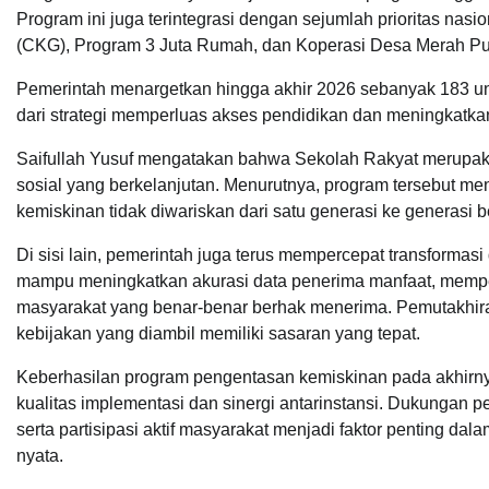
Program ini juga terintegrasi dengan sejumlah prioritas nasi
(CKG), Program 3 Juta Rumah, dan Koperasi Desa Merah Put
Pemerintah menargetkan hingga akhir 2026 sebanyak 183 uni
dari strategi memperluas akses pendidikan dan meningkatka
Saifullah Yusuf mengatakan bahwa Sekolah Rakyat merupaka
sosial yang berkelanjutan. Menurutnya, program tersebut me
kemiskinan tidak diwariskan dari satu generasi ke generasi b
Di sisi lain, pemerintah juga terus mempercepat transformasi d
mampu meningkatkan akurasi data penerima manfaat, memper
masyarakat yang benar-benar berhak menerima. Pemutakhiran
kebijakan yang diambil memiliki sasaran yang tepat.
Keberhasilan program pengentasan kemiskinan pada akhirnya 
kualitas implementasi dan sinergi antarinstansi. Dukungan p
serta partisipasi aktif masyarakat menjadi faktor penting d
nyata.