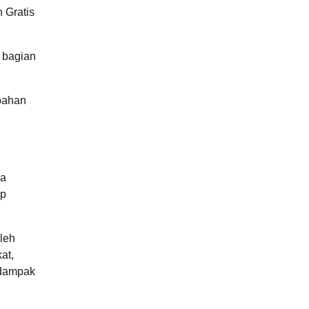
 Gratis
 bagian
bahan
da
ap
leh
at,
n dampak