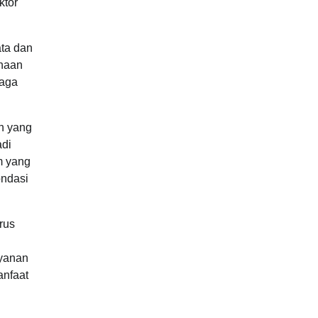
ktor
ata dan
anaan
baga
an yang
adi
m yang
ondasi
rus
ayanan
anfaat