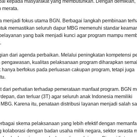
mpai kepada masyarakat yang membutuhkan. Dengan demikian,
 merata.
juga menjadi fokus utama BGN. Berbagai langkah pembinaan ter
untuk memastikan seluruh dapur MBG memenuhi standar keama
ar pelayanan yang baik menjadi kunci agar program mampu mem
.
ian dari agenda perbaikan. Melalui peningkatan kompetensi p
m pengawasan, kualitas pelaksanaan program diharapkan sema
 hanya berfokus pada perluasan cakupan program, tetapi juga
tu.
at dari perhatian terhadap pemerataan manfaat program. BGN m
rdepan, dan terluar (3T) agar seluruh anak Indonesia memiliki
G. Karena itu, penataan distribusi layanan menjadi salah sa
bagai skema pelaksanaan yang lebih efektif dengan memanfa
 kolaborasi dengan badan usaha milik negara, sektor swasta m