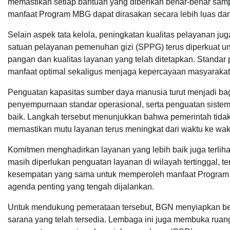
memastikan setiap bantuan yang diberikan benar-benar sa
manfaat Program MBG dapat dirasakan secara lebih luas dan
Selain aspek tata kelola, peningkatan kualitas pelayanan 
satuan pelayanan pemenuhan gizi (SPPG) terus diperkuat 
pangan dan kualitas layanan yang telah ditetapkan. Stand
manfaat optimal sekaligus menjaga kepercayaan masyarakat
Penguatan kapasitas sumber daya manusia turut menjadi bag
penyempurnaan standar operasional, serta penguatan siste
baik. Langkah tersebut menunjukkan bahwa pemerintah tidak
memastikan mutu layanan terus meningkat dari waktu ke wak
Komitmen menghadirkan layanan yang lebih baik juga terlih
masih diperlukan penguatan layanan di wilayah tertinggal, te
kesempatan yang sama untuk memperoleh manfaat Program MB
agenda penting yang tengah dijalankan.
Untuk mendukung pemerataan tersebut, BGN menyiapkan ber
sarana yang telah tersedia. Lembaga ini juga membuka ruang