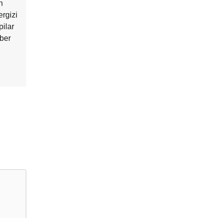
h
rgizi
pilar
ber