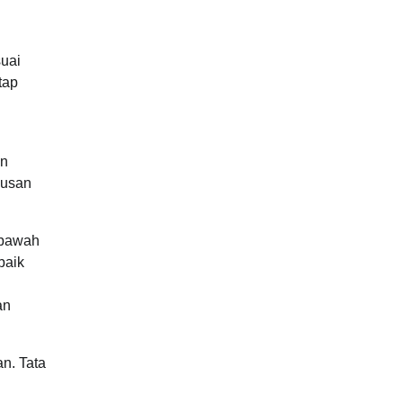
suai
tap
an
iusan
 bawah
baik
an
n. Tata