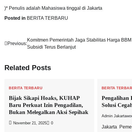
)* Penulis adalah Mahasiswa tinggal di Jakarta
Posted in
BERITA TERBARU
Navigasi
Komitmen Pemerintah Jaga Stabilitas Harga BBM
Previous:
Subsidi Terus Berlanjut
pos
Related Posts
BERITA TERBARU
BERITA TERBA
Bijak Sikapi Hoaks, KUHAP
Pengalihan 
Baru Perkuat Izin Pengadilan,
Solusi Cega
Bukan Melegalkan Aksi Sepihak
Admin Jakartawo
November 21, 2025
0
Jakarta  Peme