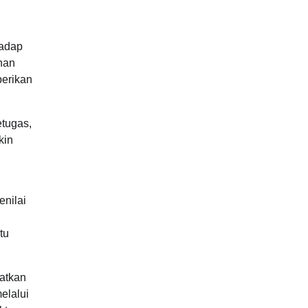
hadap
nan
berikan
etugas,
kin
enilai
tu
atkan
elalui