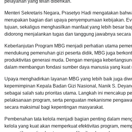
pelayanan yang telah diberikan.
Menteri Sekretaris Negara, Prasetyo Hadi mengatakan bahwa
merupakan bagian dari upaya penyempurnaan kebijakan. Eva
tujuan, sekaligus menghasilkan manfaat yang lebih besar bag
didorong menjalankan tugas dan tanggung jawabnya secara op
Keberlanjutan Program MBG menjadi perhatian utama pemerin
mendukung pemenuhan gizi peserta didik, MBG juga berkontr
produktivitas generasi muda. Dengan menjaga keberlangsun
dalam membangun fondasi sumber daya manusia yang kuat 
Upaya menghadirkan layanan MBG yang lebih baik juga diw
kepemimpinan Kepala Badan Gizi Nasional, Nanik S. Deyan
sebagai salah satu prioritas utama. Langkah ini mencakup pe
pelaksanaan program, serta penguatan mekanisme pengawas
secara maksimal bagi kepentingan masyarakat.
Pembenahan tata kelola menjadi bagian penting dalam meng
kelola yang kuat akan memperkuat efektivitas program, memp