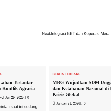
Next:
Integrasi EBT dan Koperasi Merah
RU
BERITA TERBARU
Lahan Terlantar
MBG Wujudkan SDM Ungg
h Konflik Agraria
dan Ketahanan Nasional di 
Krisis Global
w
Juli 29, 2025
0
Januari 21, 2026
0
rintah saat ini sedang