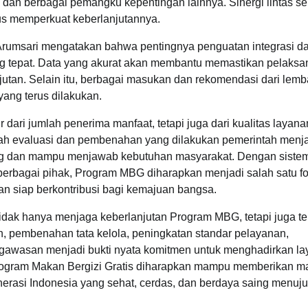
dan berbagai pemangku kepentingan lainnya. Sinergi lintas se
s memperkuat keberlanjutannya.
 Arumsari mengatakan bahwa pentingnya penguatan integrasi d
ang tepat. Data yang akurat akan membantu memastikan pelaks
njutan. Selain itu, berbagai masukan dan rekomendasi dari lem
ang terus dilakukan.
dari jumlah penerima manfaat, tetapi juga dari kualitas layan
ngkah evaluasi dan pembenahan yang dilakukan pemerintah menj
ng dan mampu menjawab kebutuhan masyarakat. Dengan siste
berbagai pihak, Program MBG diharapkan menjadi salah satu f
an siap berkontribusi bagi kemajuan bangsa.
dak hanya menjaga keberlanjutan Program MBG, tetapi juga te
 pembenahan tata kelola, peningkatan standar pelayanan,
ngawasan menjadi bukti nyata komitmen untuk menghadirkan l
Program Makan Bergizi Gratis diharapkan mampu memberikan m
asi Indonesia yang sehat, cerdas, dan berdaya saing menuju