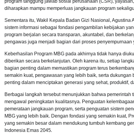
program tanggung jawab sosial perusahaan (CSR), yayasan, 
diharapkan mampu memperluas jangkauan program sekaligu
Sementara itu, Wakil Kepala Badan Gizi Nasional, Agustina
sistem informasi sebagai fondasi pengambilan kebijakan y
program berjalan secara transparan, akuntabel, dan berkela
pengawas juga menjadi bagian dari proses penyempurnaan y
Keberhasilan Program MBG pada akhirnya tidak hanya diukur 
diberikan secara berkelanjutan. Oleh karena itu, setiap la
bagian penting dalam memastikan program terus berkemba
semakin kuat, pengawasan yang lebih baik, serta dukungan 
penting dalam menciptakan generasi yang sehat, produktif, d
Berbagai langkah tersebut menunjukkan bahwa pemerintah ti
mengawal peningkatan kualitasnya. Penguatan kelembagaan,
pemerataan jangkauan program, serta penguatan sistem pe
MBG yang lebih baik. Dengan fondasi yang semakin kuat, 
yang semakin besar dalam mendukung tumbuh kembang gener
Indonesia Emas 2045.