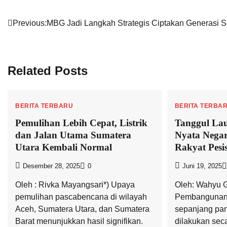
Navigasi
Previous:
MBG Jadi Langkah Strategis Ciptakan Generasi S
pos
Related Posts
BERITA TERBARU
BERITA TERBA
Pemulihan Lebih Cepat, Listrik
Tanggul Lau
dan Jalan Utama Sumatera
Nyata Negar
Utara Kembali Normal
Rakyat Pesis
Desember 28, 2025
0
Juni 19, 2025
Oleh : Rivka Mayangsari*) Upaya
Oleh: Wahyu 
pemulihan pascabencana di wilayah
Pembangunan t
Aceh, Sumatera Utara, dan Sumatera
sepanjang pan
Barat menunjukkan hasil signifikan.
dilakukan sec