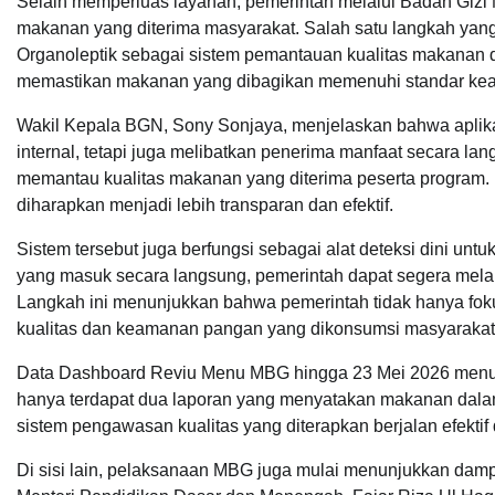
Selain memperluas layanan, pemerintah melalui Badan Gizi 
makanan yang diterima masyarakat. Salah satu langkah yan
Organoleptik sebagai sistem pemantauan kualitas makanan d
memastikan makanan yang dibagikan memenuhi standar keam
Wakil Kepala BGN, Sony Sonjaya, menjelaskan bahwa aplika
internal, tetapi juga melibatkan penerima manfaat secara l
memantau kualitas makanan yang diterima peserta program.
diharapkan menjadi lebih transparan dan efektif.
Sistem tersebut juga berfungsi sebagai alat deteksi dini un
yang masuk secara langsung, pemerintah dapat segera melak
Langkah ini menunjukkan bahwa pemerintah tidak hanya fok
kualitas dan keamanan pangan yang dikonsumsi masyarakat
Data Dashboard Reviu Menu MBG hingga 23 Mei 2026 menunjuk
hanya terdapat dua laporan yang menyatakan makanan dalam 
sistem pengawasan kualitas yang diterapkan berjalan efekt
Di sisi lain, pelaksanaan MBG juga mulai menunjukkan dampa