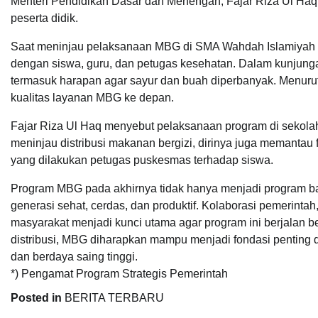
Menteri Pendidikan Dasar dan Menengah, Fajar Riza Ul Haq
peserta didik.
Saat meninjau pelaksanaan MBG di SMA Wahdah Islamiyah Ma
dengan siswa, guru, dan petugas kesehatan. Dalam kunjunga
termasuk harapan agar sayur dan buah diperbanyak. Menuru
kualitas layanan MBG ke depan.
Fajar Riza Ul Haq menyebut pelaksanaan program di sekolah 
meninjau distribusi makanan bergizi, dirinya juga memantau 
yang dilakukan petugas puskesmas terhadap siswa.
Program MBG pada akhirnya tidak hanya menjadi program ban
generasi sehat, cerdas, dan produktif. Kolaborasi pemerint
masyarakat menjadi kunci utama agar program ini berjalan 
distribusi, MBG diharapkan mampu menjadi fondasi penting 
dan berdaya saing tinggi.
*) Pengamat Program Strategis Pemerintah
Posted in
BERITA TERBARU