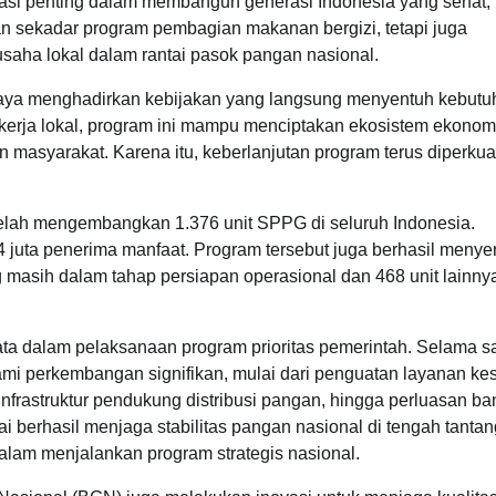
si penting dalam membangun generasi Indonesia yang sehat, 
 sekadar program pembagian makanan bergizi, tetapi juga
saha lokal dalam rantai pasok pangan nasional.
paya menghadirkan kebijakan yang langsung menyentuh kebutu
 kerja lokal, program ini mampu menciptakan ekosistem ekonom
 masyarakat. Karena itu, keberlanjutan program terus diperkua
elah mengembangkan 1.376 unit SPPG di seluruh Indonesia.
4 juta penerima manfaat. Program tersebut juga berhasil menye
ng masih dalam tahap persiapan operasional dan 468 unit lainny
ta dalam pelaksanaan program prioritas pemerintah. Selama s
lami perkembangan signifikan, mulai dari penguatan layanan ke
rastruktur pendukung distribusi pangan, hingga perluasan ba
ai berhasil menjaga stabilitas pangan nasional di tengah tanta
alam menjalankan program strategis nasional.