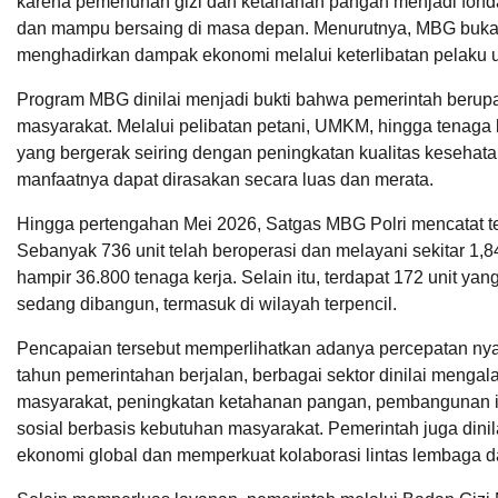
karena pemenuhan gizi dan ketahanan pangan menjadi fonda
dan mampu bersaing di masa depan. Menurutnya, MBG bukan
menghadirkan dampak ekonomi melalui keterlibatan pelaku u
Program MBG dinilai menjadi bukti bahwa pemerintah beru
masyarakat. Melalui pelibatan petani, UMKM, hingga tenaga
yang bergerak seiring dengan peningkatan kualitas kesehatan
manfaatnya dapat dirasakan secara luas dan merata.
Hingga pertengahan Mei 2026, Satgas MBG Polri mencatat t
Sebanyak 736 unit telah beroperasi dan melayani sekitar 1,8
hampir 36.800 tenaga kerja. Selain itu, terdapat 172 unit ya
sedang dibangun, termasuk di wilayah terpencil.
Pencapaian tersebut memperlihatkan adanya percepatan nya
tahun pemerintahan berjalan, berbagai sektor dinilai menga
masyarakat, peningkatan ketahanan pangan, pembangunan inf
sosial berbasis kebutuhan masyarakat. Pemerintah juga dinil
ekonomi global dan memperkuat kolaborasi lintas lembaga d