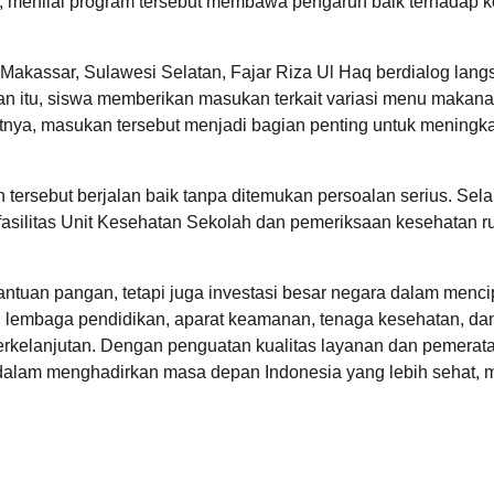
, menilai program tersebut membawa pengaruh baik terhadap k
kassar, Sulawesi Selatan, Fajar Riza Ul Haq berdialog lang
n itu, siswa memberikan masukan terkait variasi menu makana
tnya, masukan tersebut menjadi bagian penting untuk meningk
tersebut berjalan baik tanpa ditemukan persoalan serius. Sela
fasilitas Unit Kesehatan Sekolah dan pemeriksaan kesehatan ru
tuan pangan, tetapi juga investasi besar negara dalam menci
ah, lembaga pendidikan, aparat keamanan, tenaga kesehatan, da
berkelanjutan. Dengan penguatan kualitas layanan dan pemerat
dalam menghadirkan masa depan Indonesia yang lebih sehat, m