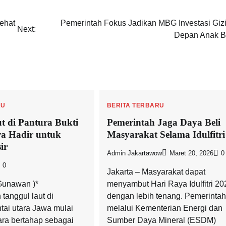
ehat
Pemerintah Fokus Jadikan MBG Investasi Giz
Next:
Depan Anak 
RU
BERITA TERBARU
t di Pantura Bukti
Pemerintah Jaga Daya Beli
a Hadir untuk
Masyarakat Selama Idulfitri
ir
Admin Jakartawow
Maret 20, 2026
0
0
Jakarta – Masyarakat dapat
Gunawan )*
menyambut Hari Raya Idulfitri 20
anggul laut di
dengan lebih tenang. Pemerintah
tai utara Jawa mulai
melalui Kementerian Energi dan
ara bertahap sebagai
Sumber Daya Mineral (ESDM)