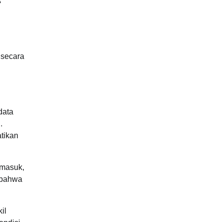
s
 secara
data
.
tikan
 masuk,
 bahwa
il