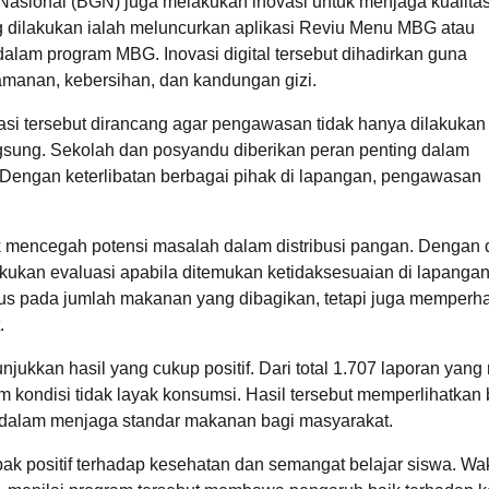
Nasional (BGN) juga melakukan inovasi untuk menjaga kualita
g dilakukan ialah meluncurkan aplikasi Reviu Menu MBG atau
alam program MBG. Inovasi digital tersebut dihadirkan guna
anan, kebersihan, dan kandungan gizi.
si tersebut dirancang agar pengawasan tidak hanya dilakukan
angsung. Sekolah dan posyandu diberikan peran penting dalam
 Dengan keterlibatan berbagai pihak di lapangan, pengawasan
tuk mencegah potensi masalah dalam distribusi pangan. Dengan 
ukan evaluasi apabila ditemukan ketidaksesuaian di lapangan
us pada jumlah makanan yang dibagikan, tetapi juga memperha
.
kan hasil yang cukup positif. Dari total 1.707 laporan yang
kondisi tidak layak konsumsi. Hasil tersebut memperlihatkan
if dalam menjaga standar makanan bagi masyarakat.
k positif terhadap kesehatan dan semangat belajar siswa. Wak