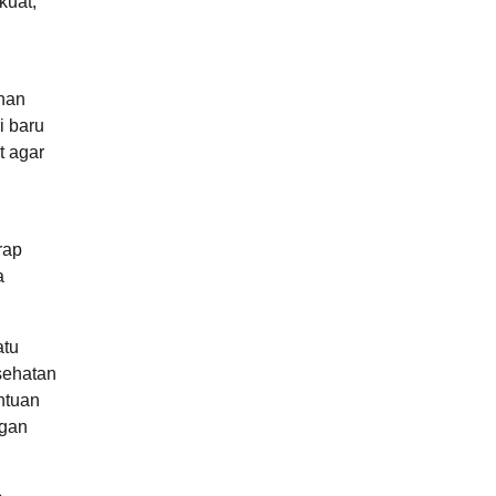
kuat,
han
i baru
t agar
rap
a
atu
sehatan
ntuan
ngan