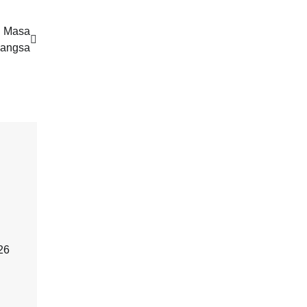
i Masa
Bangsa
26