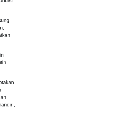
ondisi
sung
n,
atkan
in
tin
ptakan
n
aan
andiri,