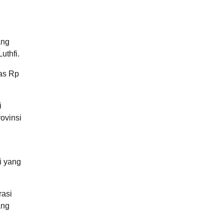
ang
uthfi.
tas Rp
i
ovinsi
i yang
rasi
ang