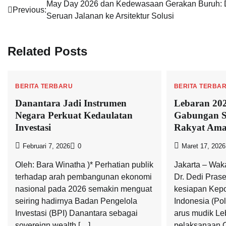
Navigasi
May Day 2026 dan Kedewasaan Gerakan Buruh: 
Previous:
Seruan Jalanan ke Arsitektur Solusi
pos
Related Posts
BERITA TERBARU
BERITA TERBA
Danantara Jadi Instrumen
Lebaran 202
Negara Perkuat Kedaulatan
Gabungan S
Investasi
Rakyat Am
Februari 7, 2026
0
Maret 17, 2026
Oleh: Bara Winatha )* Perhatian publik
Jakarta – Waka
terhadap arah pembangunan ekonomi
Dr. Dedi Pras
nasional pada 2026 semakin menguat
kesiapan Kepo
seiring hadirnya Badan Pengelola
Indonesia (Po
Investasi (BPI) Danantara sebagai
arus mudik Le
sovereign wealth […]
pelaksanaan O