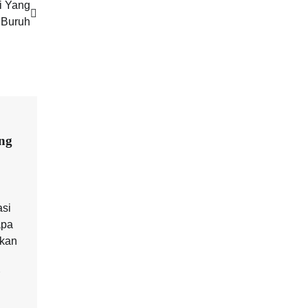
i Yang
 Buruh
ang
asi
apa
kkan