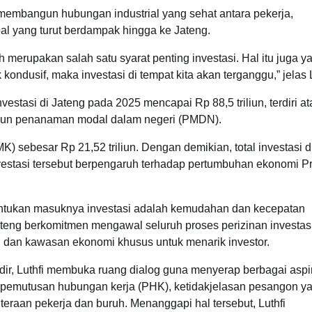
 membangun hubungan industrial yang sehat antara pekerja,
bal yang turut berdampak hingga ke Jateng.
 merupakan salah satu syarat penting investasi. Hal itu juga y
 kondusif, maka investasi di tempat kita akan terganggu,” jelas L
nvestasi di Jateng pada 2025 mencapai Rp 88,5 triliun, terdiri a
iliun penanaman modal dalam negeri (PMDN).
MK) sebesar Rp 21,52 triliun. Dengan demikian, total investasi d
vestasi tersebut berpengaruh terhadap pertumbuhan ekonomi Pr
entukan masuknya investasi adalah kemudahan dan kecepatan
Jateng berkomitmen mengawal seluruh proses perizinan investas
 dan kawasan ekonomi khusus untuk menarik investor.
dir, Luthfi membuka ruang dialog guna menyerap berbagai aspi
 pemutusan hubungan kerja (PHK), ketidakjelasan pesangon y
eraan pekerja dan buruh. Menanggapi hal tersebut, Luthfi