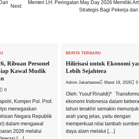
Dari
Menteri LH: Peringatan May Day 2026 Memiliki Art
Next:
Strategis Bagi Pekerja dan
RU
BERITA TERBARU
6, Ribuan Personel
Hilirisasi untuk Ekonomi y
iap Kawal Mudik
Lebih Sejahtera
an
Admin Jakartawow
Maret 19, 2026
0
0
Oleh: Yusuf Rinaldi)* Transform
polri, Komjen Pol. Prof.
ekonomi Indonesia dalam beber
etyo menegaskan
tahun terakhir semakin menunju
lisian Negara Republik
arah yang jelas, yaitu dengan
lri) dalam mengawal
memperkuat nilai tambah sumber
baran 2026 melalui
daya alam melalui […]
perasi […]