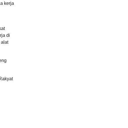
a kerja
i
kat
ja di
alat
teng
Rakyat