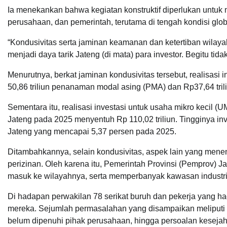
Ia menekankan bahwa kegiatan konstruktif diperlukan untuk
perusahaan, dan pemerintah, terutama di tengah kondisi glo
“Kondusivitas serta jaminan keamanan dan ketertiban wilayah
menjadi daya tarik Jateng (di mata) para investor. Begitu tidak
Menurutnya, berkat jaminan kondusivitas tersebut, realisasi i
50,86 triliun penanaman modal asing (PMA) dan Rp37,64 tr
Sementara itu, realisasi investasi untuk usaha mikro kecil (U
Jateng pada 2025 menyentuh Rp 110,02 triliun. Tingginya in
Jateng yang mencapai 5,37 persen pada 2025.
Ditambahkannya, selain kondusivitas, aspek lain yang men
perizinan. Oleh karena itu, Pemerintah Provinsi (Pemprov) 
masuk ke wilayahnya, serta memperbanyak kawasan industri
Di hadapan perwakilan 78 serikat buruh dan pekerja yang ha
mereka. Sejumlah permasalahan yang disampaikan meliputi
belum dipenuhi pihak perusahaan, hingga persoalan kesejaht