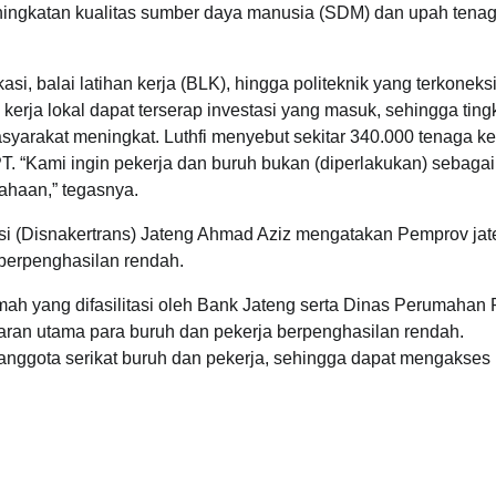
ngkatan kualitas sumber daya manusia (SDM) dan upah tenag
i, balai latihan kerja (BLK), hingga politeknik yang terkoneks
erja lokal dapat terserap investasi yang masuk, sehingga ting
arakat meningkat. Luthfi menyebut sekitar 340.000 tenaga ker
. “Kami ingin pekerja dan buruh bukan (diperlakukan) sebagai 
ahaan,” tegasnya.
asi (Disnakertrans) Jateng Ahmad Aziz mengatakan Pemprov ja
 berpenghasilan rendah.
ah yang difasilitasi oleh Bank Jateng serta Dinas Perumahan 
ran utama para buruh dan pekerja berpenghasilan rendah.
k anggota serikat buruh dan pekerja, sehingga dapat mengakses