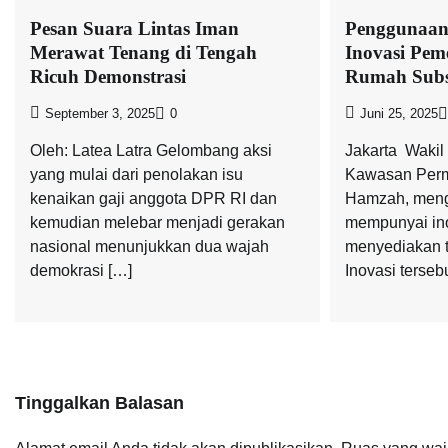
Pesan Suara Lintas Iman
Penggunaan
Merawat Tenang di Tengah
Inovasi Pem
Ricuh Demonstrasi
Rumah Subs
September 3, 2025
0
Juni 25, 2025
Oleh: Latea Latra Gelombang aksi
Jakarta  Wak
yang mulai dari penolakan isu
Kawasan Perm
kenaikan gaji anggota DPR RI dan
Hamzah, meng
kemudian melebar menjadi gerakan
mempunyai ino
nasional menunjukkan dua wajah
menyediakan ti
demokrasi […]
Inovasi terseb
Tinggalkan Balasan