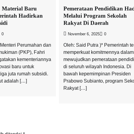
 Material Baru
Pemerataan Pendidikan Had
erintah Hadirkan
Melalui Program Sekolah
idi
Rakyat Di Daerah
0
November 6, 2025
0
il Menteri Perumahan dan
Oleh: Said Putra )* Pemerintah te
ukiman (PKP), Fahri
memperkuat komitmennya dalam
atakan kementeriannya
mewujudkan pemerataan pendid
vasi baru untuk
di seluruh wilayah Indonesia. Di
ga juta rumah subsidi.
bawah kepemimpinan Presiden
ut adalah […]
Prabowo Subianto, program Sek
Rakyat […]