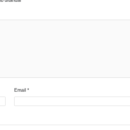
ib ditandai
*
Email
*