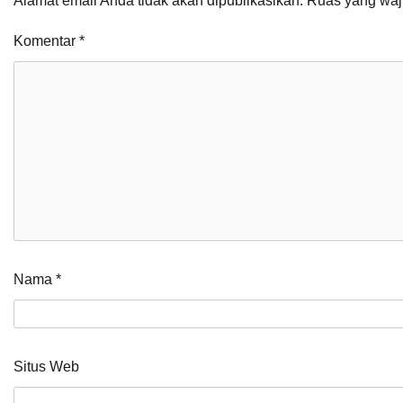
Alamat email Anda tidak akan dipublikasikan.
Ruas yang waj
Komentar
*
Nama
*
Situs Web