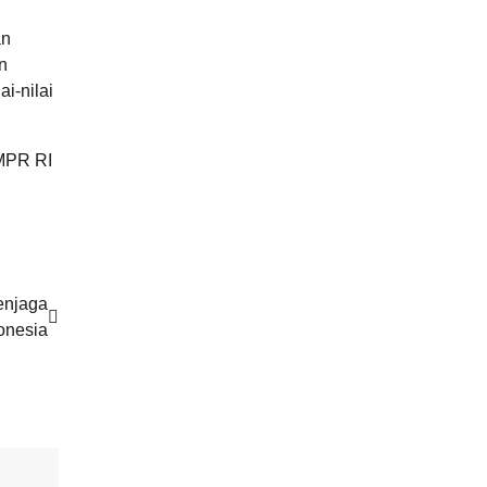
an
n
i-nilai
 MPR RI
enjaga
onesia