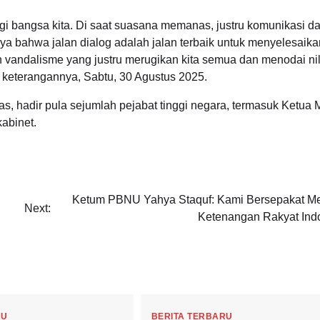
bagi bangsa kita. Di saat suasana memanas, justru komunikasi d
caya bahwa jalan dialog adalah jalan terbaik untuk menyelesaika
vandalisme yang justru merugikan kita semua dan menodai nila
m keterangannya, Sabtu, 30 Agustus 2025.
s, hadir pula sejumlah pejabat tinggi negara, termasuk Ketua
abinet.
Ketum PBNU Yahya Staquf: Kami Bersepakat M
Next:
Ketenangan Rakyat Ind
RU
BERITA TERBARU