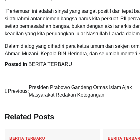
“Pertemuan ini adalah sinyal yang sangat positif dan tepat 
silaturahmi antar elemen bangsa harus kita perkuat. PII per
setiap permasalahan bangsa, bukan dengan aksi anarkis dan 
keadilan yang kita perjuangkan, ujar Nasrullah Larada dala
Dalam dialog yang dihadiri para ketua umum dan sekjen orma
Ahmad Muzani, Kepala BIN Herindra, dan sejumlah menteri k
Posted in
BERITA TERBARU
Navigasi
Presiden Prabowo Gandeng Ormas Islam Ajak
Previous:
Masyarakat Redakan Ketegangan
pos
Related Posts
BERITA TERBARU
BERITA TERBA